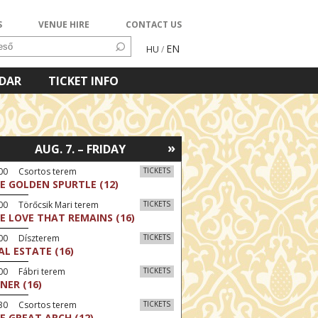
S
VENUE HIRE
CONTACT US
EN
HU
/
NDAR
TICKET INFO
»
AUG. 7. – FRIDAY
:00 Csortos terem
TICKETS
E GOLDEN SPURTLE (12)
00 Törőcsik Mari terem
TICKETS
E LOVE THAT REMAINS (16)
:00 Díszterem
TICKETS
AL ESTATE (16)
00 Fábri terem
TICKETS
NER (16)
:30 Csortos terem
TICKETS
E GREAT ARCH (12)