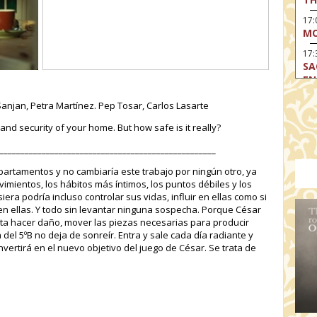
17
MO
17:
SA
EN
17:
Sanjan, Petra Martínez. Pep Tosar, Carlos Lasarte
CA
nd security of your home. But how safe is it really?
17
MO
___________________________________________________
19
apartamentos y no cambiaría este trabajo por ningún otro, ya
TH
imientos, los hábitos más íntimos, los puntos débiles y los
siera podría incluso controlar sus vidas, influir en ellas como si
19
 en ellas. Y todo sin levantar ninguna sospecha. Porque César
TH
sta hacer daño, mover las piezas necesarias para producir
19:
 del 5ºB no deja de sonreír. Entra y sale cada día radiante y
BI
onvertirá en el nuevo objetivo del juego de César. Se trata de
20:
TH