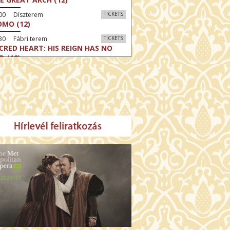
:00 Díszterem
TICKETS
MO (12)
30 Fábri terem
TICKETS
CRED HEART: HIS REIGN HAS NO
D (12)
30 Törőcsik Mari terem
TICKETS
LLE MALAGA (16)
:30 Csortos terem
TICKETS
HÁCS – VILÁGOK HARCA (12)
:00 Díszterem
TICKETS
E ODYSSEY (16)
:30 Csortos terem
TICKETS
E INVITE (16)
30 Fábri terem
TICKETS
TTER CHRISTMAS (16)
00 Törőcsik Mari terem
TICKETS
E STRANGER (16)