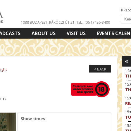
PRES
1088 BUDAPEST, RÁKÓCZI ÚT 21.
TEL.: (06 1) 486-3400
ADCASTS
ABOUT US
VISIT US
EVENTS CALE
«
< BACK
ight
14
TH
15:
TH
15
2012
RE
15:
TU
Show times:
15
TH