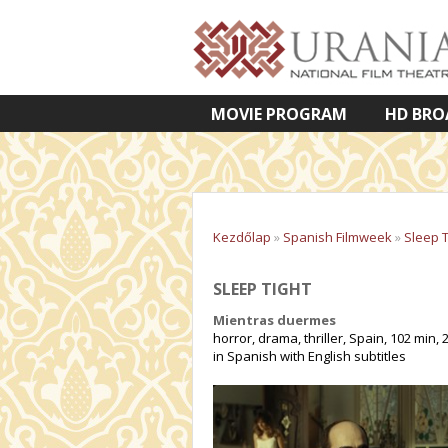
MOVIE PROGRAM
HD BRO
VETÍTETT KÉPES ELŐADÁSOK
Kezdőlap
»
Spanish Filmweek
»
Sleep T
SLEEP TIGHT
Mientras duermes
horror, drama, thriller, Spain, 102 min, 
in Spanish with English subtitles