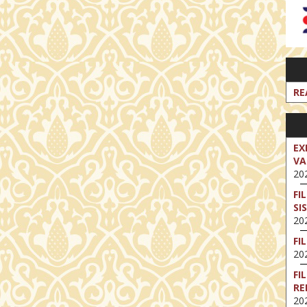
RE
EX
VA
202
FI
SI
202
FI
202
FI
RE
202