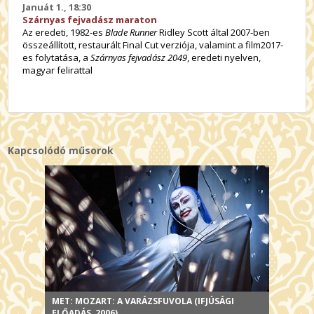
Januát 1., 18:30
Szárnyas fejvadász maraton
Az eredeti, 1982-es
Blade Runner
Ridley Scott által 2007-ben
összeállított, restaurált Final Cut verziója, valamint a film2017-
es folytatása, a
Szárnyas fejvadász 2049
, eredeti nyelven,
magyar felirattal
Kapcsolódó műsorok
MET: MOZART: A VARÁZSFUVOLA (IFJÚSÁGI
ELŐADÁS, 2006)