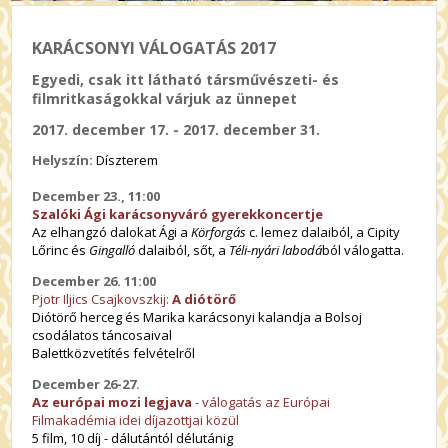
KARÁCSONYI VÁLOGATÁS 2017
Egyedi, csak itt látható társművészeti- és
filmritkaságokkal várjuk az ünnepet
2017. december 17. - 2017. december 31.
Helyszín:
Díszterem
December 23., 11:00
Szalóki Ági karácsonyváró gyerekkoncertje
Az elhangzó dalokat Ági a
Körforgás
c. lemez dalaiból, a Cipity
Lőrinc és
Gingalló
dalaiból, sőt, a
Téli-nyári labodá
ból válogatta.
D
ecember 26. 11:00
Pjotr Iljics Csajkovszkij:
A diótörő
Diótörő herceg és Marika karácsonyi kalandja a Bolsoj
csodálatos táncosaival
Balettközvetítés felvételről
December 26-27.
Az európai mozi legjava
- válogatás az Európai
Filmakadémia idei díjazottjai közül
5 film, 10 díj - dálutántól délutánig