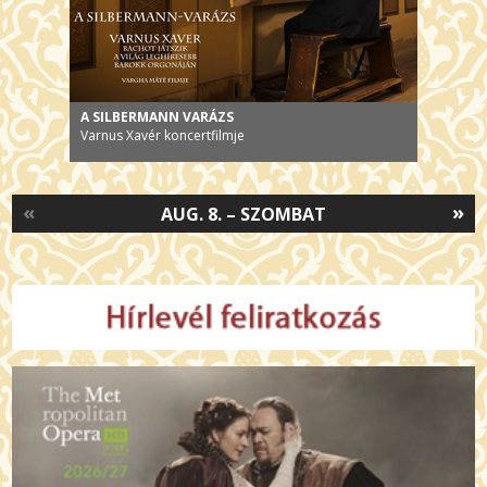
A SILBERMANN VARÁZS
Varnus Xavér koncertfilmje
«
»
AUG. 8. – SZOMBAT