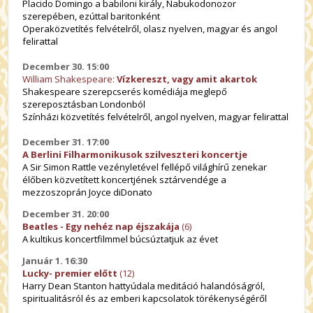
Placido Domingo a babiloni király, Nabukodonozor
szerepében, ezúttal baritonként
Operaközvetítés felvételről, olasz nyelven, magyar és angol
felirattal
December 30. 15:00
William Shakespeare:
Vízkereszt, vagy amit akartok
Shakespeare szerepcserés komédiája meglepő
szereposztásban Londonból
Színházi közvetítés felvételről, angol nyelven, magyar felirattal
December 31. 17:00
A Berlini Filharmonikusok szilveszteri koncertje
A Sir Simon Rattle vezényletével fellépő világhírű zenekar
élőben közvetített koncertjének sztárvendége a
mezzoszoprán Joyce diDonato
December 31. 20:00
Beatles - Egy nehéz nap éjszakája
(6)
A kultikus koncertfilmmel búcsúztatjuk az évet
Január 1. 16:30
Lucky- premier előtt
(12)
Harry Dean Stanton hattyúdala meditáció halandóságról,
spiritualitásról és az emberi kapcsolatok törékenységéről