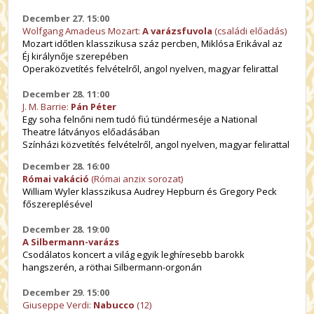
December 27. 15:00
Wolfgang Amadeus Mozart:
A varázsfuvol
a
(családi előadás)
Mozart időtlen klasszikusa száz percben, Miklósa Erikával az
Éj királynője szerepében
Operaközvetítés felvételről, angol nyelven, magyar felirattal
December 28. 11:00
J. M. Barrie:
Pán Péter
Egy soha felnőni nem tudó fiú tündérmeséje a National
Theatre látványos előadásában
Színházi közvetítés felvételről, angol nyelven, magyar felirattal
December 28. 16:00
Római vakáció
(Római anzix sorozat)
William Wyler klasszikusa Audrey Hepburn és Gregory Peck
főszereplésével
December 28. 19:00
A Silbermann-varázs
Csodálatos koncert a világ egyik leghíresebb barokk
hangszerén, a röthai Silbermann-orgonán
December 29. 15:00
Giuseppe Verdi:
Nabucco
(12)