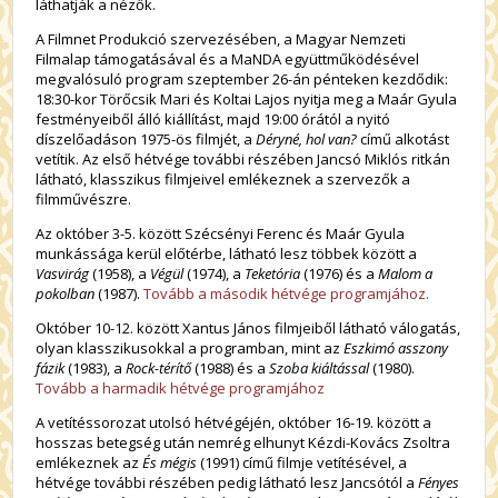
láthatják a nézők.
A Filmnet Produkció szervezésében, a Magyar Nemzeti
Filmalap támogatásával és a MaNDA együttműködésével
megvalósuló program szeptember 26-án pénteken kezdődik:
18:30-kor Törőcsik Mari és Koltai Lajos nyitja meg a Maár Gyula
festményeiből álló kiállítást, majd 19:00 órától a nyitó
díszelőadáson 1975-ös filmjét, a
Déryné, hol van?
című alkotást
vetítik. Az első hétvége további részében Jancsó Miklós ritkán
látható, klasszikus filmjeivel emlékeznek a szervezők a
filmművészre.
Az október 3-5. között Szécsényi Ferenc és Maár Gyula
munkássága kerül előtérbe, látható lesz többek között a
Vasvirág
(1958), a
Végül
(1974), a
Teketória
(1976) és a
Malom a
pokolban
(1987).
Tovább a második hétvége programjához.
Október 10-12. között Xantus János filmjeiből látható válogatás,
olyan klasszikusokkal a programban, mint az
Eszkimó asszony
fázik
(1983), a
Rock-térítő
(1988) és a
Szoba kiáltással
(1980).
Tovább a harmadik hétvége programjához
A vetítéssorozat utolsó hétvégéjén, október 16-19. között a
hosszas betegség után nemrég elhunyt Kézdi-Kovács Zsoltra
emlékeznek az
És mégis
(1991) című filmje vetítésével, a
hétvége további részében pedig látható lesz Jancsótól a
Fényes