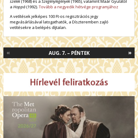
szelek
(1968) és a
Szegénylegények
(1965), valamint Maár Gyulától
a
Hoppá
(1992).
Tovább a negyedik hétvége programjához
A vetítések jelképes 100 Ft-os regisztrációs jegy
megvásárlásával latogathatók, a Díszteremben zajló
vetítésekre a belépés díjtalan.
«
»
AUG. 7. – PÉNTEK