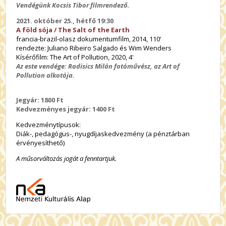
Vendégünk Kocsis Tibor filmrendező.
2021. október 25., hétfő 19:30
A föld sója / The Salt of the Earth
francia-brazil-olasz dokumentumfilm, 2014, 110’
rendezte: Juliano Ribeiro Salgado és Wim Wenders
Kísérőfilm: The Art of Pollution
,
2020, 4'
Az este vendége: Radisics Milán fotóművész, az Art of
Pollution alkotója.
Jegyár: 1800 Ft
Kedvezményes jegyár: 1400 Ft
Kedvezménytípusok:
Diák-, pedagógus-, nyugdíjaskedvezmény (a pénztárban
érvényesíthető)
A műsorváltozás jogát a fenntartjuk.