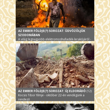
AZ EMBER FÖLDJE(?) SOROZAT: ÜDVÖZÖLJÜK
SZODOMÁBAN
A világ legnagyobb elektromoshulladék-lerakójáról -
okt.18-án
AZ EMBER FÖLDJE(?) SOROZAT: ÚJ ELDORÁDÓ
(12)
Kocsis Tibor filmje - október 22-én vendégünk a
rendező