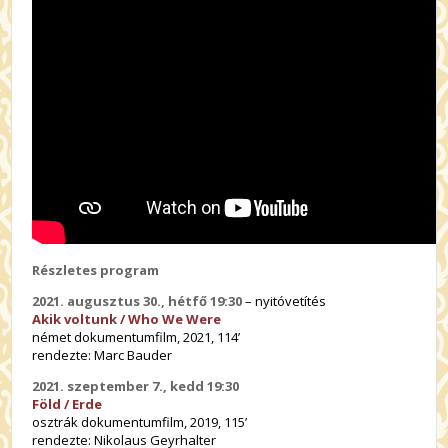
Részletes program
2021. augusztus 30., hétfő 19:30
– nyitóvetítés
Akik voltunk / Who We Were
német dokumentumfilm, 2021, 114’
rendezte: Marc Bauder
2021. szeptember 7., kedd 19:30
Föld / Erde
osztrák dokumentumfilm, 2019, 115’
rendezte: Nikolaus Geyrhalter