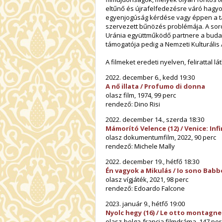
eltűnő és újrafelfedezésre váró hagy
egyenjogúság kérdése vagy éppen a 
szervezett bűnözés problémája. A so
Uránia együttműködő partnere a budape
támogatója pedig a Nemzeti Kulturális 
A filmeket eredeti nyelven, felirattal l
2022. december 6., kedd 19:30
A nő illata / Profumo di donna
olasz film, 1974, 99 perc
rendező: Dino Risi
2022. december 14., szerda 18:30
Mámorító Velence (12) / Venice: Inf
olasz dokumentumfilm, 2022, 90 perc
rendező: Michele Mally
2022. december 19., hétfő 18:30
Én vagyok a Mikulás / Io sono Babb
olasz vígjáték, 2021, 98 perc
rendező: Edoardo Falcone
2023. január 9., hétfő 19:00
Nyolc hegy (16) / Le otto montagne
olasz-belga-francia filmdráma, 147 per