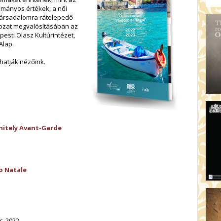
ományos értékek, a női
társadalomra rátelepedő
rozat megvalósításában az
sti Olasz Kultúrintézet,
Alap.
áthatják nézőink.
initely Avant-Garde
o Natale
c, 2022