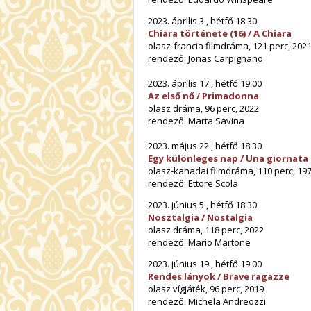
2023. április 3., hétfő 18:30
Chiara története (16) / A Chiara
olasz-francia filmdráma, 121 perc, 202
rendező: Jonas Carpignano
2023. április 17., hétfő 19:00
Az első nő / Primadonna
olasz dráma, 96 perc, 2022
rendező: Marta Savina
2023. május 22., hétfő 18:30
Egy különleges nap / Una giornata 
olasz-kanadai filmdráma, 110 perc, 19
rendező: Ettore Scola
2023. június 5., hétfő 18:30
Nosztalgia / Nostalgia
olasz dráma, 118 perc, 2022
rendező: Mario Martone
2023. június 19., hétfő 19:00
Rendes lányok / Brave ragazze
olasz vígjáték, 96 perc, 2019
rendező: Michela Andreozzi