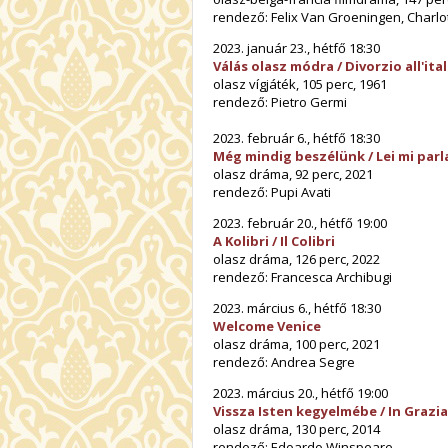
rendező: Felix Van Groeningen, Charl
2023. január 23., hétfő 18:30
Válás olasz módra / Divorzio all'ita
olasz vígjáték, 105 perc, 1961
rendező: Pietro Germi
2023. február 6., hétfő 18:30
Még mindig beszélünk
/ Lei mi par
olasz dráma, 92 perc, 2021
rendező: Pupi Avati
2023. február 20., hétfő 19:00
A Kolibri / Il Colibri
olasz dráma, 126 perc, 2022
rendező: Francesca Archibugi
2023. március 6., hétfő 18:30
Welcome Venice
olasz dráma, 100 perc, 2021
rendező: Andrea Segre
2023. március 20., hétfő 19:00
Vissza Isten kegyelmébe / In Grazia
olasz dráma, 130 perc, 2014
rendező: Edoardo Winspeare