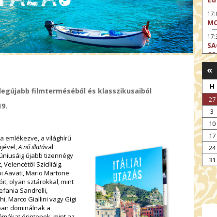
17
MO
17:
SA
CS
«
17:
SZ
H
legújabb filmterméséből és klasszikusaiból
17
27
MO
19.
3
19
OD
10
17
19
a emlékezve, a világhírű
ME
mjével,
A nő illatá
val
24
júniusáig újabb tizennégy
19:
31
Velencétől Szicíliáig.
KE
pi Aavati, Mario Martone
it, olyan sztárokkal, mint
20:
efania Sandrelli,
AZ
i, Marco Giallini vagy Gigi
mban dominálnak a
émákat érintenek, mint az