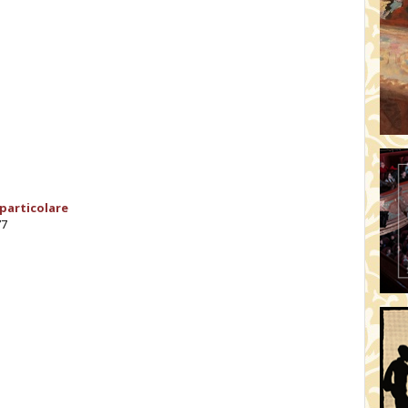
1
particolare
77