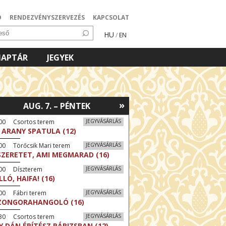
Ó
RENDEZVÉNYSZERVEZÉS
KAPCSOLAT
HU
/
EN
NAPTÁR
JEGYEK
»
AUG. 7. – PÉNTEK
:00 Csortos terem
JEGYVÁSÁRLÁS
 ARANY SPATULA (12)
00 Törőcsik Mari terem
JEGYVÁSÁRLÁS
SZERETET, AMI MEGMARAD (16)
:00 Díszterem
JEGYVÁSÁRLÁS
LLÓ, HAIFA! (16)
00 Fábri terem
JEGYVÁSÁRLÁS
ZONGORAHANGOLÓ (16)
:30 Csortos terem
JEGYVÁSÁRLÁS
Y DÁN ÉPÍTÉSZ PÁRIZSBAN (12)