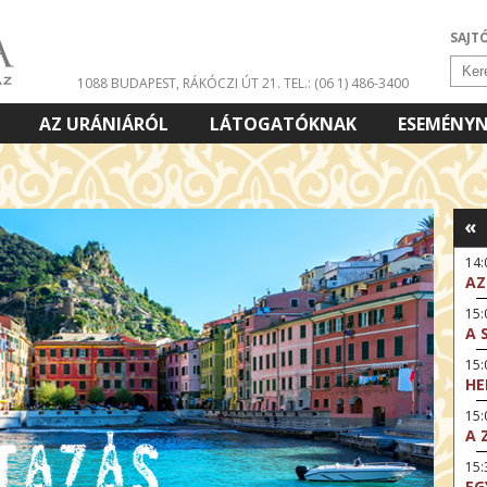
SAJT
1088 BUDAPEST, RÁKÓCZI ÚT 21.
TEL.: (06 1) 486-3400
AZ URÁNIÁRÓL
LÁTOGATÓKNAK
ESEMÉNY
«
14
AZ
15:
A 
15
HE
15:
A 
15
EG