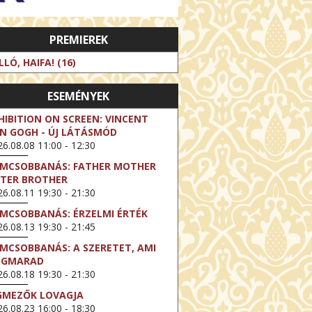
PREMIEREK
LLÓ, HAIFA! (16)
ESEMÉNYEK
HIBITION ON SCREEN: VINCENT
N GOGH - ÚJ LÁTÁSMÓD
6.08.08 11:00 - 12:30
LMCSOBBANÁS: FATHER MOTHER
STER BROTHER
6.08.11 19:30 - 21:30
LMCSOBBANÁS: ÉRZELMI ÉRTÉK
6.08.13 19:30 - 21:45
LMCSOBBANÁS: A SZERETET, AMI
EGMARAD
6.08.18 19:30 - 21:30
GMEZŐK LOVAGJA
6.08.23 16:00 - 18:30