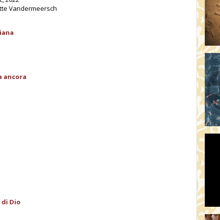
otte Vandermeersch
liana
la ancora
 di Dio