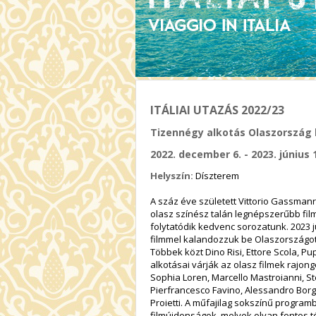
ITÁLIAI UTAZÁS 2022/23
Tizennégy alkotás Olaszország 
2022. december 6. - 2023. június 
Helyszín:
Díszterem
A száz éve született Vittorio Gassmanr
olasz színész talán legnépszerűbb fil
folytatódik kedvenc sorozatunk. 2023 
filmmel kalandozzuk be Olaszországot, 
Többek közt Dino Risi, Ettore Scola, Pu
alkotásai várják az olasz filmek rajongó
Sophia Loren, Marcello Mastroianni, St
Pierfrancesco Favino, Alessandro Borgh
Proietti. A műfajilag sokszínű progra
filmújdonságok, melyek olyan fontos t