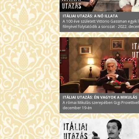
ITÁLIAI UTAZÁS: A NŐ ILLATA
A 100 éve született Vittorio Gassman egyik
filmjével folytatódik a sorozat - 2022. dece
ITÁLIAI UTAZÁS: ÉN VAGYOK A MIKULÁS
A római Mikulás szerepében Gigi Proiettivel
december 19-én