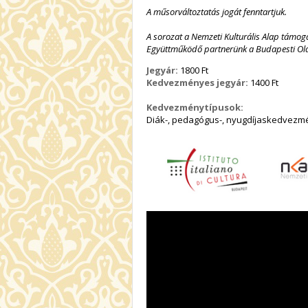
A műsorváltoztatás jogát fenntartjuk.
A sorozat a Nemzeti Kulturális Alap támog
Együttműködő partnerünk a Budapesti Olas
Jegyár:
1800 Ft
Kedvezményes jegyár:
1400 Ft
Kedvezménytípusok:
Diák-, pedagógus-, nyugdíjaskedvezmé