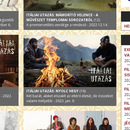
ITÁLIAI UTAZÁS: MÁMORÍTÓ VELENCE - A
 legszebb
MŰVÉSZET TEMPLOMAI SOROZATBÓL
(12)
mber 6.
A premiervetítés vendége a rendező - 2022.12.14.
HE
EX
VA
202
FI
SI
202
FI
ITÁLIAI UTAZÁS: NYOLC HEGY
(16)
202
 - 2022.
Két barát, akiket elszakít az eltérő életút, de összeköt
valami mélyebb - 2023. jan. 9.
FI
M
202
JÉ
202