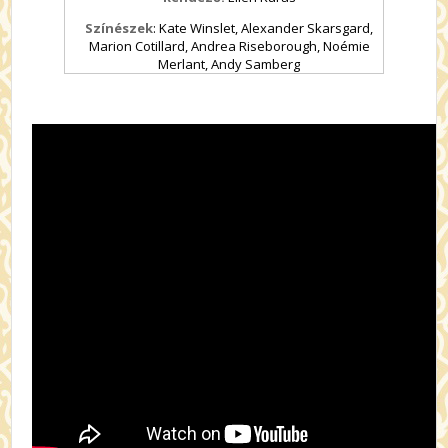
Színészek
:
Kate Winslet, Alexander Skarsgard,
Marion Cotillard, Andrea Riseborough, Noémie
Merlant, Andy Samberg