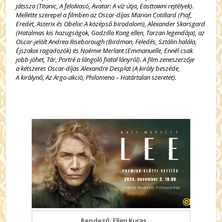
játssza (Titanic, A felolvasó, Avatar: A víz útja, Easttowni rejtélyek).
Mellette szerepel a filmben az Oscar-díjas Marion Cotillard (Piaf,
Eredet, Asterix és Obelix: A középső birodalom), Alexander Skarsgard
(Hatalmas kis hazugságok, Godzilla Kong ellen, Tarzan legendája), az
Oscar-jelölt Andrea Riseborough (Birdman, Feledés, Sztálin halála,
Éjszakai ragadozók) és Noémie Merlant (Emmanuelle, Ennél csak
jobb jöhet, Tár, Portré a lángoló fiatal lányról). A film zeneszerzője
a kétszeres Oscar-díjas Alexandre Desplat (A király beszéde,
A királynő, Az Argo-akció, Philomena – Határtalan szeretet).
Rendező:
Ellen Kuras