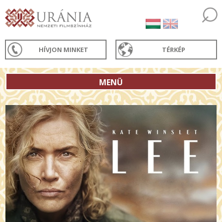
HÍVJON MINKET
TÉRKÉP
MENÜ