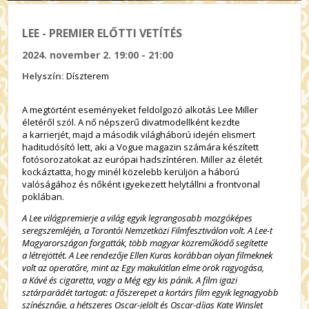
LEE - PREMIER ELŐTTI VETÍTÉS
2024. november 2. 19:00 - 21:00
Helyszín:
Díszterem
A megtörtént eseményeket feldolgozó alkotás Lee Miller
életéről szól. A nő népszerű divatmodellként kezdte
a karrierjét, majd a második világháború idején elismert
haditudósító lett, aki a Vogue magazin számára készített
fotósorozatokat az európai hadszíntéren. Miller az életét
kockáztatta, hogy minél közelebb kerüljön a háború
valóságához és nőként igyekezett helytállni a frontvonal
poklában.
A Lee világpremierje a világ egyik legrangosabb mozgóképes
seregszemléjén, a Torontói Nemzetközi Filmfesztiválon volt. A Lee-t
Magyarországon forgatták, több magyar közreműködő segítette
a létrejöttét. A Lee rendezője Ellen Kuras korábban olyan filmeknek
volt az operatőre, mint az Egy makulátlan elme örök ragyogása,
a Kávé és cigaretta, vagy a Még egy kis pánik. A film igazi
sztárparádét tartogat: a főszerepet a kortárs film egyik legnagyobb
színésznője, a hétszeres Oscar-jelölt és Oscar-díjas Kate Winslet