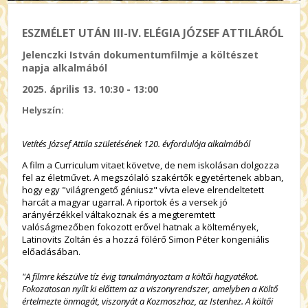
ESZMÉLET UTÁN III-IV. ELÉGIA JÓZSEF ATTILÁRÓL
Jelenczki István dokumentumfilmje a költészet
napja alkalmából
2025. április 13. 10:30 - 13:00
Helyszín:
Vetítés József Attila születésének 120. évfordulója alkalmából
A film a Curriculum vitaet követve, de nem iskolásan dolgozza
fel az életművet. A megszólaló szakértők egyetértenek abban,
hogy egy "világrengető géniusz" vívta eleve elrendeltetett
harcát a magyar ugarral. A riportok és a versek jó
arányérzékkel váltakoznak és a megteremtett
valóságmezőben fokozott erővel hatnak a költemények,
Latinovits Zoltán és a hozzá fölérő Simon Péter kongeniális
előadásában.
"A filmre készülve tíz évig tanulmányoztam a költői hagyatékot.
Fokozatosan nyílt ki előttem az a viszonyrendszer, amelyben a Költő
értelmezte önmagát, viszonyát a Kozmoszhoz, az Istenhez. A költői