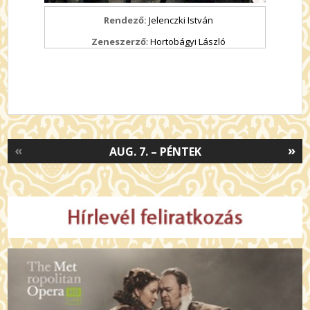
Rendező:
Jelenczki István
Zeneszerző
: Hortobágyi László
«
»
AUG. 7. – PÉNTEK