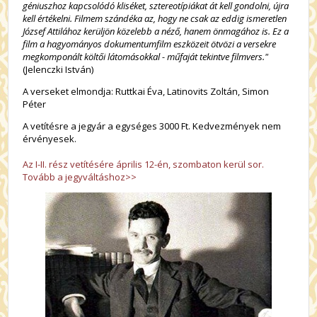
géniuszhoz kapcsolódó kliséket, sztereotípiákat át kell gondolni, újra
kell értékelni. Filmem szándéka az, hogy ne csak az eddig ismeretlen
József Attilához kerüljön közelebb a néző, hanem önmagához is. Ez a
film a hagyományos dokumentumfilm eszközeit ötvözi a versekre
megkomponált költői látomásokkal - műfaját tekintve filmvers."
(Jelenczki István)
A verseket elmondja: Ruttkai Éva, Latinovits Zoltán, Simon
Péter
A vetítésre a jegyár a egységes 3000 Ft. Kedvezmények nem
érvényesek.
Az I-II. rész vetítésére április 12-én, szombaton kerül sor.
Tovább a jegyváltáshoz>>