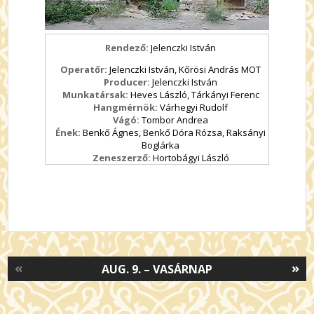
Rendező:
Jelenczki István
Operatőr:
Jelenczki István, Kőrösi András MOT
Producer:
Jelenczki István
Munkatársak:
Heves László, Tárkányi Ferenc
Hangmérnök:
Várhegyi Rudolf
Vágó:
Tombor Andrea
Ének:
Benkő Ágnes, Benkő Dóra Rózsa, Raksányi
Boglárka
Zeneszerző:
Hortobágyi László
«
»
AUG. 9. – VASÁRNAP