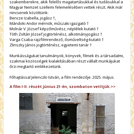
szakemberekre, akik felelős magatartásukkal és tudásukkal a
Magyar Nemzet szellemi felemelésében vettek részt. Akik már
nincsenek közöttünk:
Bencze Izabella, jogász †,
Mándoki Andor mérnök, műszaki igazgató †
Molnár V. József képzőművész, néplélek kutató †
Tóth Zoltán József jogtörténész, alkotmányjogász †
Varga Csaba rajzfilmrendező, ősműveltség-kutató †
Zlinszky János jogtörténész, egyetemi tanár †
Munkásságukat tanulmányok, könyvek, filmek és a társadalmi,
szakmai közösségek kialakításában részt vállalt munkájukat
őrzi megtartó emlékezetünk.
Főhajtással Jelenczki István, a film rendezője. 2025. május.
A film I-II. részét június 21-én, szombaton vetítjük.>>