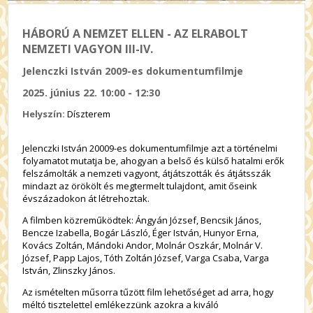
HÁBORÚ A NEMZET ELLEN - AZ ELRABOLT
NEMZETI VAGYON III-IV.
Jelenczki István 2009-es dokumentumfilmje
2025. június 22. 10:00 - 12:30
Helyszín:
Díszterem
Jelenczki István 20009-es dokumentumfilmje azt a történelmi
folyamatot mutatja be, ahogyan a belső és külső hatalmi erők
felszámolták a nemzeti vagyont, átjátszották és átjátsszák
mindazt az örökölt és megtermelt tulajdont, amit őseink
évszázadokon át létrehoztak.
A filmben közreműködtek: Ángyán József, Bencsik János,
Bencze Izabella, Bogár László, Éger István, Hunyor Erna,
Kovács Zoltán, Mándoki Andor, Molnár Oszkár, Molnár V.
József, Papp Lajos, Tóth Zoltán József, Varga Csaba, Varga
István, Zlinszky János.
Az ismételten műsorra tűzött film lehetőséget ad arra, hogy
méltó tisztelettel emlékezzünk azokra a kiváló