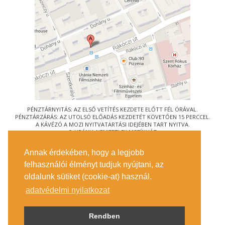
PÉNZTÁRNYITÁS: AZ ELSŐ VETÍTÉS KEZDETE ELŐTT FÉL ÓRÁVAL.
PÉNZTÁRZÁRÁS: AZ UTOLSÓ ELŐADÁS KEZDETÉT KÖVETŐEN 15 PERCCEL.
A KÁVÉZÓ A MOZI NYITVATARTÁSI IDEJÉBEN TART NYITVA.
© URÁNIA NEMZETI FILMSZÍNHÁZ
AZ
ART-MOZI EGYESÜLET
TAGMOZIJA
Annak érdekében, hogy a legjobb
1088 BUDAPEST, RÁKÓCZI ÚT 21.
felhasználói élményt tudjuk nyújtani, az
MEGKÖZELÍTÉS
oldalunk sütiket (cookie-at) használ.
JEGYINFORMÁCIÓ
ÍRJON NEKÜNK!
adatvédelmi nyilatkozat
KÖZÉRDEKŰ ADATOK
SAJTÓ
ADATVÉDELMI TÁJÉKOZTATÓ
Rendben