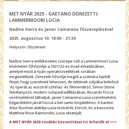
MET NYÁR 2025 - GAETANO DONIZETTI:
LAMMERMOORI LUCIA
Nadine Sierra és Javier Camarena főszereplésével
2025. augusztus 10. 18:00 - 21:30
Helyszín:
Díszterem
Nadine Sierra emlékezetes szerepe volt a Lammermoori Lucia
kísérteties főhősnője a 2021/22-es évad előadásában,
amelyet most a nyári operaközvetítések sorában
megismétlünk. Donizetti hősnője megöli a számára kijelölt
férjet, hogy szerelméé lehessen, de tettének súlyába beleőrül.
Az operát az ausztrál színház- és filmrendező, Simon Stone
felvillanyozó, modern színpadraállításában, Riccardo Frizza
vezényletével láthatjuk. Javier Camarena Lucia szerelmeként,
Edgardóként járult hozzá a bel canto tűzijátékhoz. A bariton
Artur Ruciński alakítja Lucia testvérét, Enricót, és a basszista
Matthew Rose Raimondót, Lucia oktatóját.
A MET NYÁR 2025 további közvetítései itt érhetők el >>>