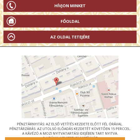
HÍVJON MINKET
FŐOLDAL
AZ OLDAL TETEJÉRE
PÉNZTÁRNYITÁS: AZ ELSŐ VETÍTÉS KEZDETE ELŐTT FÉL ÓRÁVAL.
PÉNZTÁRZÁRÁS: AZ UTOLSÓ ELŐADÁS KEZDETÉT KÖVETŐEN 15 PERCCEL.
A KÁVÉZÓ A MOZI NYITVATARTÁSI IDEJÉBEN TART NYITVA.
© URÁNIA NEMZETI FILMSZÍNHÁZ