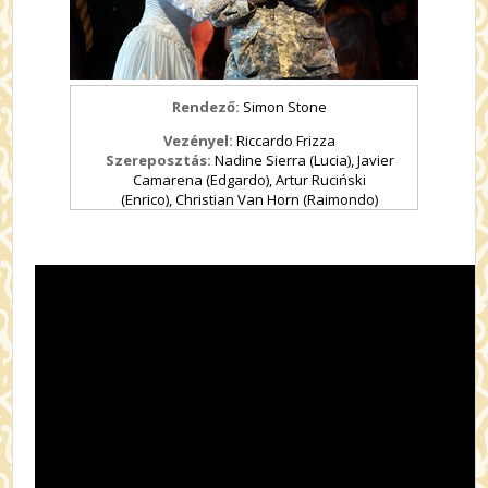
Rendező:
Simon Stone
Vezényel:
Riccardo Frizza
Szereposztás:
Nadine Sierra (Lucia), Javier
Camarena (Edgardo), Artur Ruciński
(Enrico), Christian Van Horn (Raimondo)