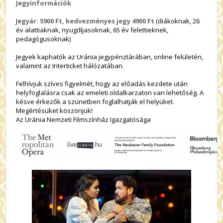
Jegyinformációk
J
egyár: 5900 Ft, kedvezményes jegy 4900 Ft
(diákoknak, 26
év alattiaknak, nyugdíjasoknak, 65 év felettieknek,
pedagógusoknak)
Jegyek kaphatók az Uránia jegypénztárában, online felületén,
valamint az Interticket hálózatában.
Felhívjuk szíves figyelmét, hogy az előadás kezdete után
helyfoglalásra csak az emeleti oldalkarzaton van lehetőség. A
késve érkezők a szünetben foglalhatják el helyüket.
Megértésüket köszönjük!
Az Uránia Nemzeti Filmszínház Igazgatósága