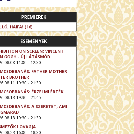
PREMIEREK
LLÓ, HAIFA! (16)
ESEMÉNYEK
HIBITION ON SCREEN: VINCENT
N GOGH - ÚJ LÁTÁSMÓD
6.08.08 11:00 - 12:30
LMCSOBBANÁS: FATHER MOTHER
STER BROTHER
6.08.11 19:30 - 21:30
LMCSOBBANÁS: ÉRZELMI ÉRTÉK
6.08.13 19:30 - 21:45
LMCSOBBANÁS: A SZERETET, AMI
EGMARAD
6.08.18 19:30 - 21:30
GMEZŐK LOVAGJA
6.08.23 16:00 - 18:30