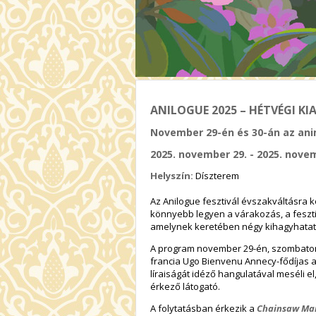
ANILOGUE 2025 – HÉTVÉGI KI
November 29-én és 30-án az ani
2025. november 29. - 2025. nove
Helyszín:
Díszterem
Az Anilogue fesztivál évszakváltásra 
könnyebb legyen a várakozás, a fesz
amelynek keretében négy kihagyhatatl
A program november 29-én, szombato
francia
Ugo Bienvenu
Annecy-fődíjas a
líraiságát idéző hangulatával meséli el
érkező látogató.
A folytatásban érkezik a
Chainsaw Man