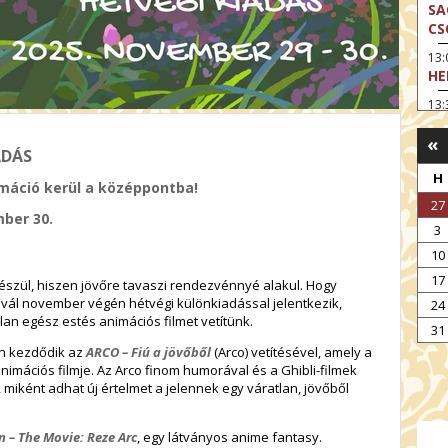
SA
CS
13
HE
13:
A 
«
13
ADÁS
MA
H
máció kerül a középpontba!
14:
27
ME
mber 30.
3
15
10
MO
17
készül, hiszen jövőre tavaszi rendezvénnyé alakul. Hogy
15
tivál november végén
hétvégi különkiadással
jelentkezik,
24
OD
an egész estés animációs filmet vetítünk.
31
16:
n kezdődik az
ARCO – Fiú a jövőből
(
Arco
) vetítésével, amely a
TA
nimációs filmje. Az
Arco
finom humorával és a Ghibli-filmek
17:
, miként adhat új értelmet a jelennek egy váratlan, jövőből
MO
17
 – The Movie: Reze Arc
, egy látványos anime fantasy.