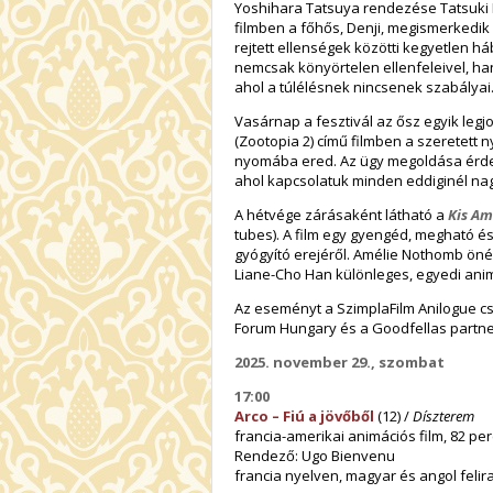
Yoshihara Tatsuya
rendezése
Tatsuki
filmben a főhős, Denji, megismerkedik
rejtett ellenségek közötti kegyetlen h
nemcsak könyörtelen ellenfeleivel, ha
ahol a túlélésnek nincsenek szabályai
Vasárnap a fesztivál az ősz egyik legj
(
Zootopia 2
) című filmben a szeretett
nyomába ered. Az ügy megoldása érdek
ahol kapcsolatuk minden eddiginél nagy
A hétvége zárásaként látható a
Kis Am
tubes
). A film egy gyengéd, megható 
gyógyító erejéről.
Amélie Nothomb
önél
Liane-Cho Han
különleges, egyedi animá
Az eseményt a
SzimplaFilm Anilogue c
Forum Hungary
és a
Goodfellas
partne
2025. november 29., szombat
17:00
Arco – Fiú a jövőből
(12) /
Díszterem
francia-amerikai animációs film, 82 per
Rendező: Ugo Bienvenu
francia nyelven, magyar és angol felira