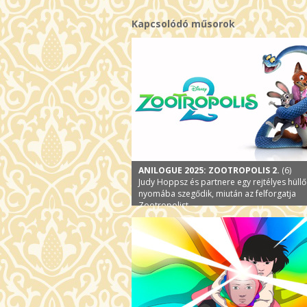
Kapcsolódó műsorok
ANILOGUE 2025: ZOOTROPOLIS 2.
(6)
Judy Hoppsz és partnere egy rejtélyes hüllő
nyomába szegődik, miután az felforgatja
Zootropolist.