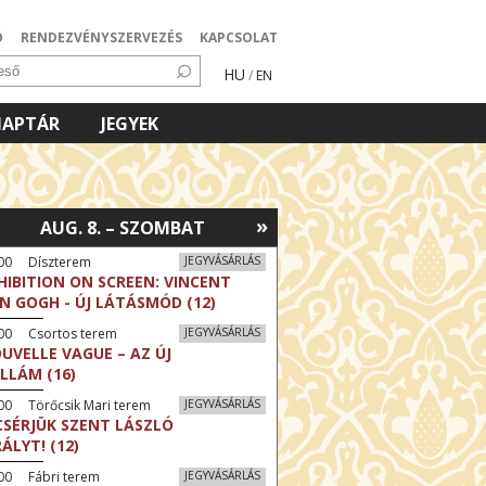
Ó
RENDEZVÉNYSZERVEZÉS
KAPCSOLAT
HU
/
EN
NAPTÁR
JEGYEK
»
AUG. 8. – SZOMBAT
:00 Díszterem
JEGYVÁSÁRLÁS
HIBITION ON SCREEN: VINCENT
N GOGH - ÚJ LÁTÁSMÓD (12)
:00 Csortos terem
JEGYVÁSÁRLÁS
UVELLE VAGUE – AZ ÚJ
LLÁM (16)
00 Törőcsik Mari terem
JEGYVÁSÁRLÁS
CSÉRJÜK SZENT LÁSZLÓ
RÁLYT! (12)
00 Fábri terem
JEGYVÁSÁRLÁS