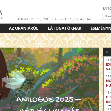
SAJT
1088 BUDAPEST, RÁKÓCZI ÚT 21.
TEL.: (06 1) 486-3400
AZ URÁNIÁRÓL
LÁTOGATÓKNAK
ESEMÉNY
«
11
EX
VA
11
NO
HU
11:
DI
KI
11: