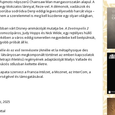
AR
 Fujimoto
népszerű
Chainsaw Man
mangasorozatán alapul. A
 egy titokzatos lánnyal, Reze-vel. A démonok, vadászok és
19:
áborúba sodródva Denji eddigi legveszélyesebb harcát vívja –
AZ
nem a szerelemmel is meg kell küzdenie egy olyan világban,
.
19
ÁD
obban várt Disney-animációját mutatja be.
A
Zootropolis 2
19:
 nyomozópáros,
Judy Hopps
és
Nick Wilde
, egy rejtélyes hüllő
HO
ében a város eddig ismeretlen negyedeibe kell beépülniük,
NÉ
obb próbát áll ki.
19
élie és az eső természete
(
Amélie et la métaphysique des
OD
és látványosan megkomponált történet az emberi kapcsolatok
etrajzi ihletésű regényének adaptációját
Maïlys Vallade
és
ciós stílusban keltette életre.
sapata
szervezi a
Francia Intézet
, a
Mozinet
, az
InterCom
, a
rségével és támogatásával.
c, 2025
ttal