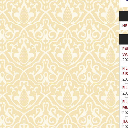
HE
EX
VA
202
FI
SI
202
FI
202
FI
M
202
JÉ
202