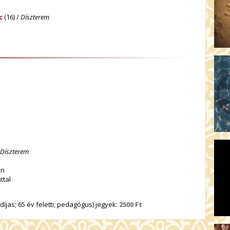
c
(16) /
Díszterem
Díszterem
an
ttal
íjas; 65 év feletti; pedagógus) jegyek:
2500 Ft