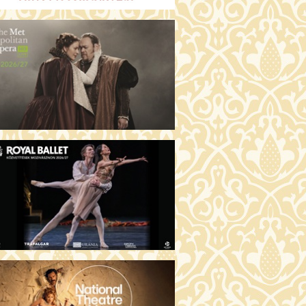
GENTIN TÖRTÉNETEK (16)
00 Fábri terem
JEGYVÁSÁRLÁS
 ÖRDÖG PRADÁT VISEL 2. (12)
:00 Csortos terem
JEGYVÁSÁRLÁS
ÁM ALMÁI (16)
00 Törőcsik Mari terem
JEGYVÁSÁRLÁS
GYAN TUDNÉK ÉLNI
LKÜLED? (12)
:00 Díszterem
JEGYVÁSÁRLÁS
ÜSSZEIA (16)