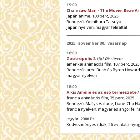
19:00
Chainsaw Man - The Movie: Reze Ar
japán anime, 100 perc, 2025
Rendező: Yoshihara Tatsuya
japán nyelven, magyar felirattal
2025. november 30., vasárnap
16:00
Zootropolis 2
.
(6) /
Díszterem
amerikai animációs film, 107 perc, 2025
Rendező: Jared Bush és Byron Howard
magyar nyelven
18:00
A kis Amélie és az eső természete
/
francia animációs film, 75 perc, 2025
Rendező: Maïlys Vallade, Liane-Cho H
francia nyelven, magyar és angol felira
Jegyár:
2900 Ft
Kedvezményes (diák; 26 év alatti; nyugd