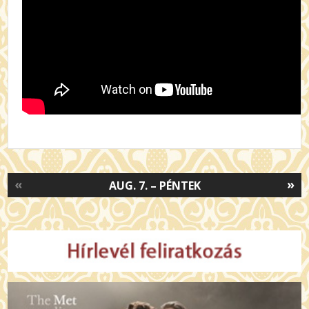
«
»
AUG. 7. – PÉNTEK