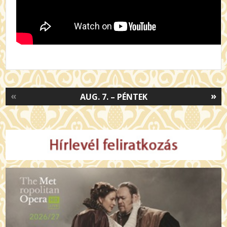
«
»
AUG. 7. – PÉNTEK