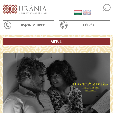
HÍVJON MINKET
TÉRKÉP
MENÜ