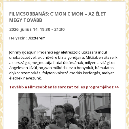
FILMCSOBBANÁS: C'MON C'MON – AZ ÉLET
MEGY TOVÁBB
2026. július 14. 19:30 - 21:30
Helyszín:
Díszterem
Johnny (Joaquin Phoenix) egy életreszóló utazásra indul
unokaöccsével, akit nővére bíz a gondjaira. Miközben átszelik
az országot, megmutatja fiatal útitársának, milyen a világ Los
Angelesen kívül, hogyan működik ez a bonyolult, bámulatos,
olykor szomorkás, folyton változó csodás körforgás, melyet
életnek nevezünk.
Tovább a Filmcsobbanás sorozat teljes programjához >>