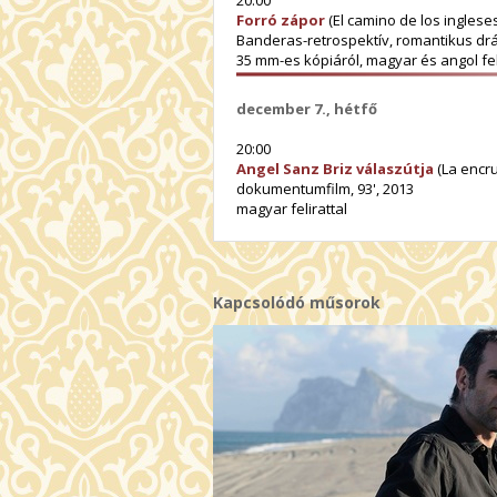
20:00
Forró zápor
(El camino de los ingleses
Banderas-retrospektív, romantikus drá
35 mm-es kópiáról, magyar és angol fel
december 7., hétfő
20:00
Angel Sanz Briz válaszútja
(La encru
dokumentumfilm, 93', 2013
magyar felirattal
Kapcsolódó műsorok