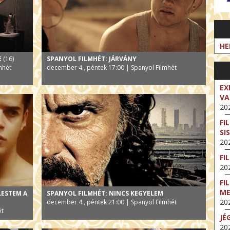
HE
E
(16)
SPANYOL FILMHÉT: JÁRVÁNY
mhét
december 4., péntek 17:00 | Spanyol Filmhét
EX
VA
202
FI
SI
202
FI
202
FI
M
LESTEM A
SPANYOL FILMHÉT: NINCS KEGYELEM
202
december 4., péntek 21:00 | Spanyol Filmhét
ét
JÉ
202