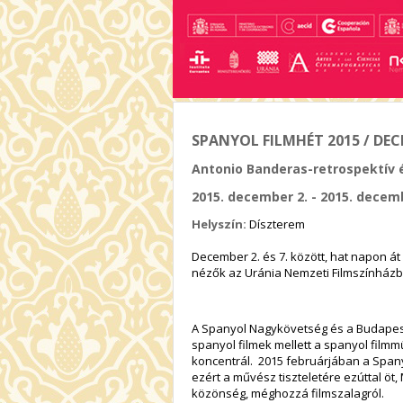
SPANYOL FILMHÉT 2015 / DEC
Antonio Banderas-retrospektív é
2015. december 2. - 2015. decem
Helyszín:
Díszterem
December 2. és 7. között, hat napon át
nézők az Uránia Nemzeti Filmszínházb
A Spanyol Nagykövetség és a Budapest
spanyol filmek mellett a spanyol fil
koncentrál. 2015 februárjában a Spany
ezért a művész tiszteletére ezúttal ö
közönség, méghozzá filmszalagról.