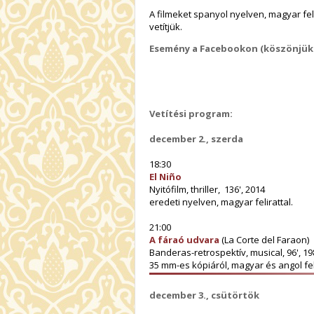
A filmeket spanyol nyelven, magyar fel
vetítjük.
Esemény a Facebookon (köszönjük
Vetítési program:
december 2., szerda
18:30
El Niño
Nyitófilm, thriller, 136', 2014
eredeti nyelven, magyar felirattal.
21:00
A fáraó udvara
(La Corte del Faraon)
Banderas-retrospektív, musical, 96', 19
35 mm-es kópiáról, magyar és angol fel
december 3., csütörtök