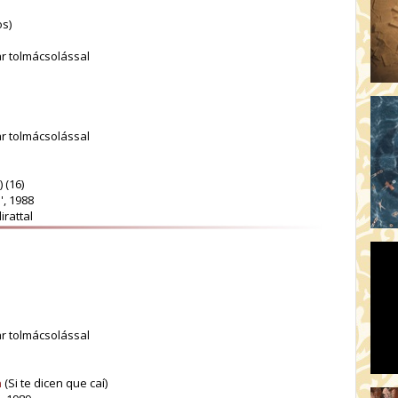
s)
ar tolmácsolással
ar tolmácsolással
 (16)
', 1988
irattal
ar tolmácsolással
n
(Si te dicen que caí)