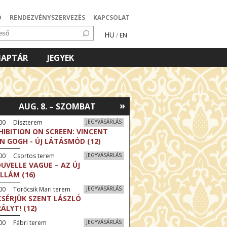
Ó
RENDEZVÉNYSZERVEZÉS
KAPCSOLAT
HU
/
EN
NAPTÁR
JEGYEK
»
AUG. 8. – SZOMBAT
:00 Díszterem
JEGYVÁSÁRLÁS
HIBITION ON SCREEN: VINCENT
N GOGH - ÚJ LÁTÁSMÓD (12)
:00 Csortos terem
JEGYVÁSÁRLÁS
UVELLE VAGUE – AZ ÚJ
LLÁM (16)
00 Törőcsik Mari terem
JEGYVÁSÁRLÁS
CSÉRJÜK SZENT LÁSZLÓ
RÁLYT! (12)
00 Fábri terem
JEGYVÁSÁRLÁS