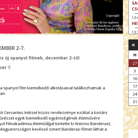
SA
CS
13
HE
13:
A 
«
13
EMBER 2-7.
MA
H
s új spanyol filmek, december 2-től
14:
27
ME
ber 7.
3
15
10
MO
17
 a spanyol film kiemelkedő alkotásaival találkozhatnak a
15
an.
24
OD
31
16:
TA
i Cervantes Intézet közös rendezvénye ezúttal a kortárs
mművészet egyik kiemelkedő egyéniségének életművére
17:
ol Filmakadémia életműdíjjal tüntette ki Antonio Banderast,
MO
t, Magyarországon kevéssé ismert Banderas-filmet láthat a
17