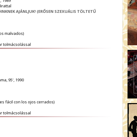
, 1989
irattal
INKNEK AJÁNLJUK! (ERŐSEN SZEXUÁLIS TÖLTETŰ
os malvados)
ar tolmácsolással
ma, 95', 1990
 es fácil con los ojos cerrados)
ar tolmácsolással