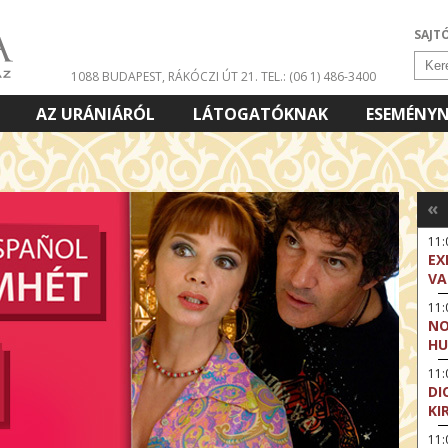
SAJT
1088 BUDAPEST, RÁKÓCZI ÚT 21.
TEL.: (06 1) 486-3400
AZ URÁNIÁRÓL
LÁTOGATÓKNAK
ESEMÉNY
«
11
EX
VA
11
NO
HU
11:
DI
KI
11: