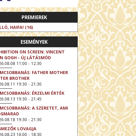
PREMIEREK
LLÓ, HAIFA! (16)
ESEMÉNYEK
HIBITION ON SCREEN: VINCENT
N GOGH - ÚJ LÁTÁSMÓD
6.08.08 11:00 - 12:30
LMCSOBBANÁS: FATHER MOTHER
STER BROTHER
6.08.11 19:30 - 21:30
LMCSOBBANÁS: ÉRZELMI ÉRTÉK
6.08.13 19:30 - 21:45
LMCSOBBANÁS: A SZERETET, AMI
EGMARAD
6.08.18 19:30 - 21:30
GMEZŐK LOVAGJA
6.08.23 16:00 - 18:30