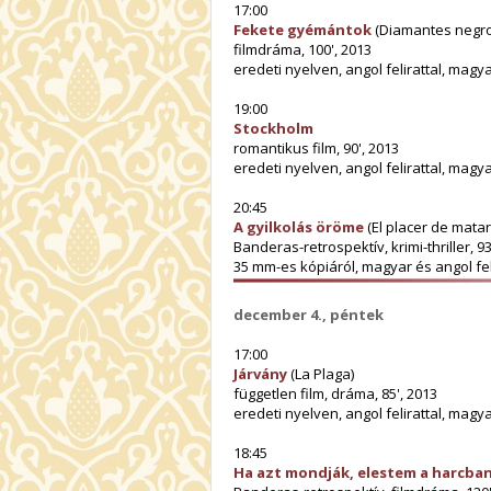
17:00
Fekete gyémántok
(Diamantes negro
filmdráma, 100', 2013
eredeti nyelven, angol felirattal, magy
19:00
Stockholm
romantikus film, 90', 2013
eredeti nyelven, angol felirattal, magy
20:45
A gyilkolás öröme
(El placer de matar)
Banderas-retrospektív, krimi-thriller, 93
35 mm-es kópiáról, magyar és angol fel
december 4., péntek
17:00
Járvány
(La Plaga)
független film, dráma, 85', 2013
eredeti nyelven, angol felirattal, magy
18:45
Ha azt mondják, elestem a harcba