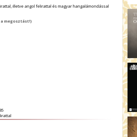
AR
irattal, illetve angol felirattal és magyar hangalámondással
19:
AZ
 a megosztást!)
19
ÁD
19:
HO
NÉ
19
OD
85
irattal