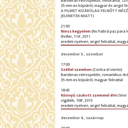
Banderas-retrospektív, filmdráma, 120'
35 mm-es kópiáról, magyar és angol fel
A FILMET KIZÁRÓLAG FELNŐTT NÉZŐ
JELENETEK MIATT)
21:00
Nincs kegyelem
(No habrá paz para l
thriller, 114', 2011
eredeti nyelven, angol felirattal, magy
december 5., szombat
17:00
Széllel szemben
(Contra el viento)
Banderas-retrospektív, romantikus drá
35 mm-es kópiáról, magyar felirattal
18:45
Könnyű csukott szemmel élni
(Vivir
vígjáték, 108', 2013
eredeti nyelven, angol felirattal, magy
december 6., vasárnap