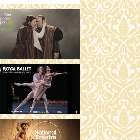
GENTIN TÖRTÉNETEK (16)
00 Fábri terem
JEGYVÁSÁRLÁS
 ÖRDÖG PRADÁT VISEL 2. (12)
:00 Csortos terem
JEGYVÁSÁRLÁS
ÁM ALMÁI (16)
00 Törőcsik Mari terem
JEGYVÁSÁRLÁS
GYAN TUDNÉK ÉLNI
LKÜLED? (12)
:00 Díszterem
JEGYVÁSÁRLÁS
ÜSSZEIA (16)