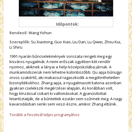
Időpontok:
Rendező:
Wang Yichun
Szereplők
: Su Xiaotong, Guo Xiao, Liu Dan, Lu Qiwei, Zhou Kui,
Li Shiru
1991 nyarán bűncselekmények sorozata rengeti meg egy
kisváros nyugalmát. A nemi erőszak ügyében két rendőr
nyomoz, akiknek a lányai a helyi középiskolába járnak. A
munkamódszerük nem lehetne különbözőbb: Qu apja bűnügyi
orvos szakértő, aki makacsul ragaszkodik a megdönthetetlen
bizonyítékokhoz. Zhang apja, a nyugalmazott katona azonban
gyakran cselekszik megérzései alapján, és korábban volt,
hogy kínzással csikart ki vallomásokat. A gyanúsítottat
letartóztatják, de a bűntettek ezután sem szűnnek meg. A nagy
kavarodásban senki sem veszi észre, amikor Zhang eltűnik.
Tovább a Fesztivál teljes programjához