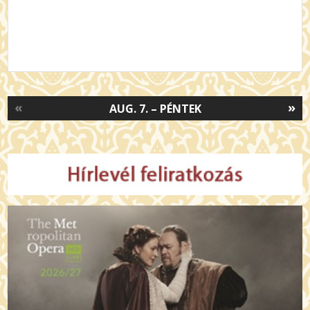
«
»
AUG. 7. – PÉNTEK