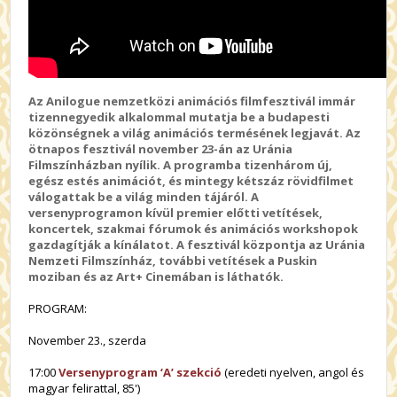
Az Anilogue nemzetközi animációs filmfesztivál immár
tizennegyedik alkalommal mutatja be a budapesti
közönségnek a világ animációs termésének legjavát. Az
ötnapos fesztivál november 23-án az Uránia
Filmszínházban nyílik. A programba tizenhárom új,
egész estés animációt, és mintegy kétszáz rövidfilmet
válogattak be a világ minden tájáról. A
versenyprogramon kívül premier előtti vetítések,
koncertek, szakmai fórumok és animációs workshopok
gazdagítják a kínálatot. A fesztivál központja az Uránia
Nemzeti Filmszínház, további vetítések a Puskin
moziban és az Art+ Cinemában is láthatók.
PROGRAM:
November 23., szerda
17:00
Versenyprogram ‘A’ szekció
(eredeti nyelven, angol és
magyar felirattal, 85')