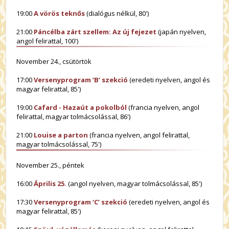
19:00
A vörös teknős
(dialógus nélkül, 80')
21:00
Páncélba zárt szellem: Az új fejezet
(japán nyelven,
angol felirattal, 100')
November 24., csütörtök
17:00
Versenyprogram ‘B’ szekció
(eredeti nyelven, angol és
magyar felirattal, 85')
19:00
Cafard - Hazaút a pokolból
(francia nyelven, angol
felirattal, magyar tolmácsolással, 86')
21:00
Louise a parton
(francia nyelven, angol felirattal,
magyar tolmácsolással, 75')
November 25., péntek
16:00
Április 25.
(angol nyelven, magyar tolmácsolással, 85')
17:30
Versenyprogram ‘C’ szekció
(eredeti nyelven, angol és
magyar felirattal, 85')