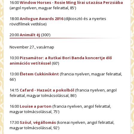
16:00
Window Horses - Rosie Ming lírai utazása Perzsiába
(angol nyelven, magyar felirattal, 85')
18:00
Anilogue Awards 2016
(díjkiosztó és a nyertes
rövidfilmek vetítése)
20:00
Animált éj
(300')
November 27., vasárnap
10:30
Pizsamátor: a Rutkai Bori Banda koncertje élő
animációs vetítéssel
(60')
13:00
Életem Cukkiniként
(francia nyelven, magyar felirattal,
66')
14:15
Cafard - Hazaút a pokolból
(francia nyelven, angol
felirattal, magyar tolmácsolással, 86')
16:00
Louise a parton
(francia nyelven, angol felirattal,
magyar tolmácsolással, 75')
17:30
Szöul, végállomás
(koreai nyelven, angol felirattal,
magyar tolmácsolással, 92')