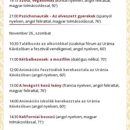
19:15
Szöul, végállomás
(koreai nyelven, angol felirattal,
magyar tolmácsolással, 92')
21:00
Pszichonauták – Az elveszett gyerekek
(spanyol
nyelven, angol felirattal, magyar tolmácsolással, 76')
November 26., szombat
10:30
Találkozás az alkotókkal
(szakmai fórum az Uránia
Kávézóban a fesztivál vendégeivel, angol nyelven, 60')
11:00
Kétbalkezesek: a mozifilm
(dialógus nélkül, 70')
12:00
Animációs fesztiválok kerekasztala az Uránia
Kávézóban
(angol nyelven, 60')
13:00
A levágott kezű leány
(francia nyelven, angol felirattal,
magyar felirattal, 76')
14:00
Animációs iskolák kerekasztala az Uránia
Kávézóban
(angol nyelven, 60')
14:30
Kaliforniai bosszú
(angol nyelven, magyar
tolmácsolással, 71')