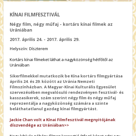
KÍNAI FILMFESZTIVÁL
Négy film, négy műfaj - kortárs kínai filmek az
Urániában
2017. április 24. - 2017. április 29.
Helyszín:
Díszterem
Kortárs kínai filmeket láthat a nagyközönség hétfőtől az
Urániában
Sikerfilmekkel mutatkozik be Kína kortárs filmgyártása
április 24. és 29. között az Uránia Nemzeti
Filmszínházban. A Magyar-Kínai Kulturális Egyesület
szervezésében megvalósuló rendezvényen fesztivál- és
kasszasikerek, szám szerint négy film és négy műfaj
reprezentálja a nagyközönség számára a szinte
beláthatatlanul gazdag kínai filmgyártást.
Jackie Chan volt a Kínai Filmfesztivál megnyitójának
díszvendége az Urániában>>
Nagy kihívás néhány filmen keresztül átfogó képet adni egy