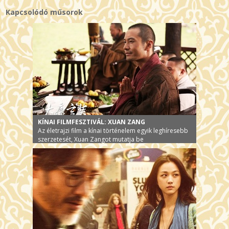
Kapcsolódó műsorok
KÍNAI FILMFESZTIVÁL: XUAN ZANG
Az életrajzi film a kínai történelem egyik leghíresebb
szerzetesét, Xuan Zangot mutatja be