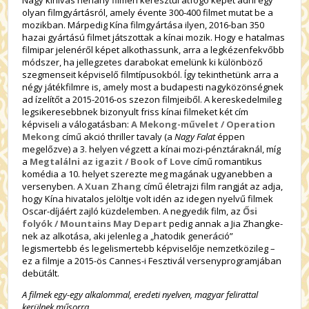
olyan filmgyártásról, amely évente 300-400 filmet mutat be a
mozikban. Márpedig Kína filmgyártása ilyen, 2016-ban 350
hazai gyártású filmet játszottak a kínai mozik. Hogy e hatalmas
filmipar jelenéről képet alkothassunk, arra a legkézenfekvőbb
módszer, ha jellegzetes darabokat emelünk ki különböző
szegmenseit képviselő filmtípusokból. Így tekinthetünk arra a
négy játékfilmre is, amely most a budapesti nagyközönségnek
ad ízelítőt a 2015-2016-os szezon filmjeiből. A kereskedelmileg
legsikeresebbnek bizonyult friss kínai filmeket két cím
képviseli a válogatásban:
A Mekong-művelet /
Operation
Mekong
című akció thriller tavaly (a
Nagy Falat
éppen
megelőzve) a 3. helyen végzett a kínai mozi-pénztáraknál, míg
a
Megtalálni az igazit / Book of Love
című romantikus
komédia a 10. helyet szerezte meg magának ugyanebben a
versenyben. A
Xuan Zhang
című életrajzi film rangját az adja,
hogy Kína hivatalos jelöltje volt idén az idegen nyelvű filmek
Oscar-díjáért zajló küzdelemben. A negyedik film, az
Ősi
folyók /
Mountains May Depart
pedig annak a Jia Zhangke-
nek az alkotása, aki jelenleg a „hatodik generáció”
legismertebb és legelismertebb képviselője nemzetközileg –
ez a filmje a 2015-ös Cannes-i Fesztivál versenyprogramjában
debütált.
A filmek egy-egy alkalommal, eredeti nyelven, magyar felirattal
kerülnek műsorra.