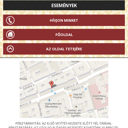
ESEMÉNYEK
HÍVJON MINKET
FŐOLDAL
AZ OLDAL TETEJÉRE
PÉNZTÁRNYITÁS: AZ ELSŐ VETÍTÉS KEZDETE ELŐTT FÉL ÓRÁVAL.
PÉNZTÁRZÁRÁS: AZ UTOLSÓ ELŐADÁS KEZDETÉT KÖVETŐEN 15 PERCCEL.