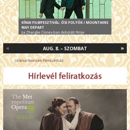
KÍNAI FILMFESZTIVÁL: ŐSI FOLYÓK / MOUNTAINS
MAY DEPART
Jia Zhangke Cínnes-ban debütált filmje
«
»
AUG. 8. – SZOMBAT
Uránia Nemzeti Filmszínház