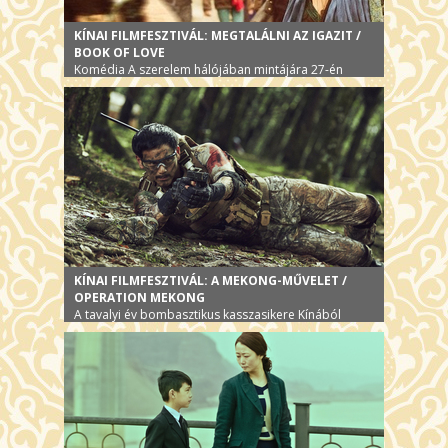
KÍNAI FILMFESZTIVÁL: MEGTALÁLNI AZ IGAZIT /
BOOK OF LOVE
Komédia A szerelem hálójában mintájára 27-én
KÍNAI FILMFESZTIVÁL: A MEKONG-MŰVELET /
OPERATION MEKONG
A tavalyi év bombasztikus kasszasikere Kínából