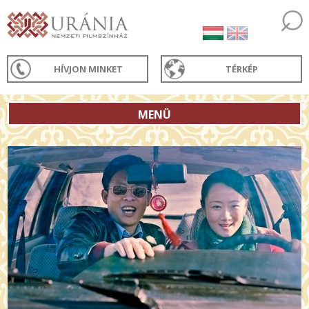
HÍVJON MINKET
TÉRKÉP
MENÜ