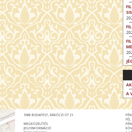
FI
SI
202
FI
202
FI
M
202
JÉ
202
FI
202
AK
FI
A 
202
EX
VA
1088 BUDAPEST, RÁKÓCZI ÚT 21.
PÉN
202
FÉL
MEGKÖZELÍTÉS
PÉN
NT
JEGYINFORMÁCIÓ
KÖV
ST