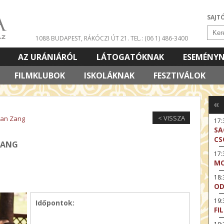
SAJT
1088 BUDAPEST, RÁKÓCZI ÚT 21.
TEL.: (06 1) 486-3400
AZ URÁNIÁRÓL
LÁTOGATÓKNAK
ESEMÉNY
FILMKLUBOK
ISKOLÁKNAK
FESZTIVÁLOK
«
< VISSZA
Xuan Zang
17
SA
CS
ZANG
17:
MO
18
OD
19
Időpontok:
FI