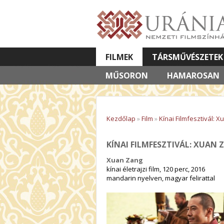
FILMEK
TÁRSMŰVÉSZETEK
MŰSORON
VETÍTETT KÉPES ELŐADÁSOK
HAMAROSAN
Kezdőlap
»
Film
»
Kínai Filmfesztivál: 
KÍNAI FILMFESZTIVÁL: XUAN 
Xuan Zang
kínai életrajzi film, 120 perc, 2016
mandarin nyelven, magyar felirattal