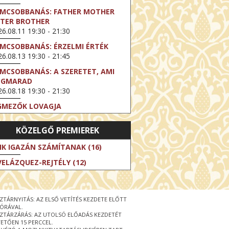
LMCSOBBANÁS: FATHER MOTHER
STER BROTHER
6.08.11 19:30 - 21:30
LMCSOBBANÁS: ÉRZELMI ÉRTÉK
6.08.13 19:30 - 21:45
LMCSOBBANÁS: A SZERETET, AMI
EGMARAD
6.08.18 19:30 - 21:30
GMEZŐK LOVAGJA
6.08.23 16:00 - 18:30
KÖZELGŐ PREMIEREK
LMCSOBBANÁS: TÖKÉLETES NAPOK
6.08.25 19:30 - 21:45
IK IGAZÁN SZÁMÍTANAK (16)
LMCSOBBANÁS: IFJÚSÁG
VELÁZQUEZ-REJTÉLY (12)
6.08.27 19:30 - 21:30
HIBITION ON SCREEN: VINCENT
N GOGH - ÚJ LÁTÁSMÓD
ZTÁRNYITÁS: AZ ELSŐ VETÍTÉS KEZDETE ELŐTT
6.08.30 11:00 - 12:30
 ÓRÁVAL.
ZTÁRZÁRÁS: AZ UTOLSÓ ELŐADÁS KEZDETÉT
 LIVE / DAVID IRELAND: THE FIFTH
ETŐEN 15 PERCCEL.
EP