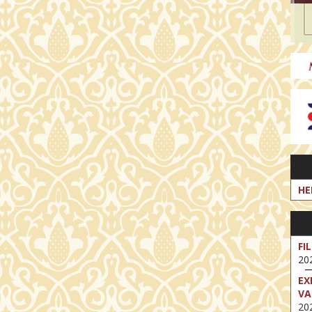
HE
FI
202
EX
VA
202