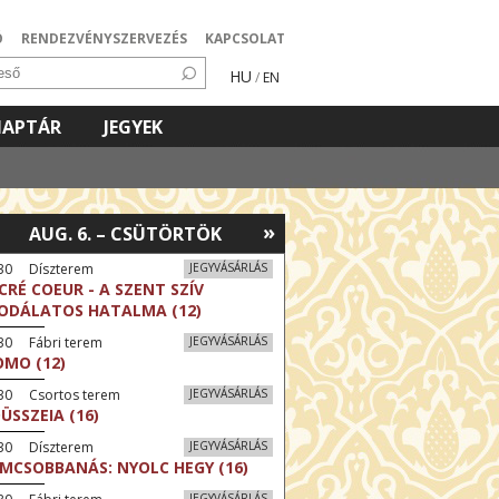
Ó
RENDEZVÉNYSZERVEZÉS
KAPCSOLAT
HU
/
EN
NAPTÁR
JEGYEK
»
AUG. 6. – CSÜTÖRTÖK
:30 Díszterem
JEGYVÁSÁRLÁS
CRÉ COEUR - A SZENT SZÍV
ODÁLATOS HATALMA (12)
30 Fábri terem
JEGYVÁSÁRLÁS
MO (12)
:30 Csortos terem
JEGYVÁSÁRLÁS
ÜSSZEIA (16)
:30 Díszterem
JEGYVÁSÁRLÁS
LMCSOBBANÁS: NYOLC HEGY (16)
JEGYVÁSÁRLÁS