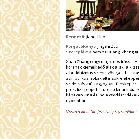
Rendező:
Jianqi Huo
Forgatókönyv:
Jingzhi Zou
Szereplők:
Xiaoming Huang, Zheng Xu,
Xuan Zhang (vagy magyaros írással Hs
korának kiemelkedő alakja, aki a 7. s
a buddhizmus szent szövegeit felkuta
szimbolikus, sokak által sokféleképpen
szélesvásznú, ragyogóan fényképezet
presztízs project – az első kínai-indiai
képeken Kína és India csodás vidékei
nyomában.
Vissza a Kínai Filmfesztivál programjához