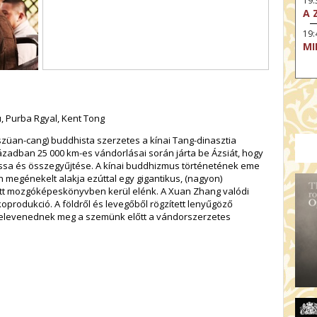
19:
A 
19:
MI
 Purba Rgyal, Kent Tong
züan-cang) buddhista szerzetes a kínai Tang-dinasztia
zázadban 25 000 km-es vándorlásai során járta be Ázsiát, hogy
ssa és összegyűjtése. A kínai buddhizmus történetének eme
 megénekelt alakja ezúttal egy gigantikus, (nagyon)
t mozgóképeskönyvben kerül elénk. A Xuan Zhang valódi
 koprodukció. A földről és levegőből rögzített lenyűgöző
 elevenednek meg a szemünk előtt a vándorszerzetes