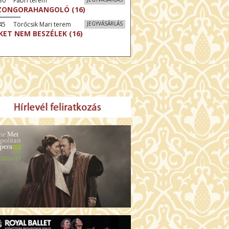
30 Fábri terem
ZONGORAHANGOLÓ (16)
45 Törőcsik Mari terem
JEGYVÁSÁRLÁS
KET NEM BESZÉLEK (16)