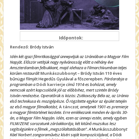
Időpontok:
Rendező:
Bródy István
I
dén két igazi filmritkasággal ünnepeljük az Urániában a Magyar Film
Napját. Először vetítjük nagy nyilvánosság előtt a néhány éve
Amszterdamban felbukkant, majd idehaza a Filmarchívumban teljes
körűen restaurált
Munkászubbony
t – Bródy István
110 éves
bűnügyi filmjét Hegedűs Gyulával a főszerepben
. Párdarabja a
programban a
Dódi karrierje
című 1914-es bohózat, amely
nemcsak azért kapcsolódik jól az előbbihez, mert szintén Bródy
István rendezése. Operatőrük is közös: Zsitkovszky Béla az, az Uránia
első technikusa és mozigépésze. Ő rögzítette egykor az épület tetején
az első magyar filmalkotást,
A táncz
ot, amelynek 1901-es premierje
a magyar filmtörténet kezdete. Erre emlékezünk minden év április 30-
án, a Magyar Film Napján. Idén, ezen az ünnepi estén, amely egyben
FILM/ZENE sorozatunk záróakkordja, két kitűnő muzsikus lesz
segítségünkre a filmek „megszólaltatásában”. A
Munkásszubbony
t
Káel Norbert zongoraművész kíséri saját kompozíciójával, a
Dódi