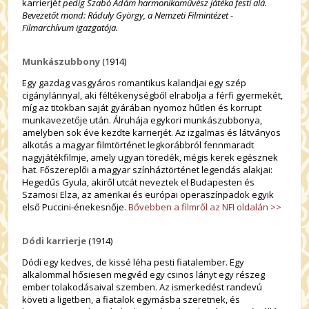
karrierjé
t pedig Szabó Ádám harmonikaművész játéka festi alá.
Bevezetőt mond: Ráduly György, a Nemzeti Filmintézet -
Filmarchívum igazgatója.
Munkászubbony
(1914)
Egy gazdag vasgyáros romantikus kalandjai egy szép
cigánylánnyal, aki féltékenységből elrabolja a férfi gyermekét,
míg az titokban saját gyárában nyomoz hűtlen és korrupt
munkavezetője után. Álruhája egykori munkászubbonya,
amelyben sok éve kezdte karrierjét. Az izgalmas és látványos
alkotás a magyar filmtörténet legkorábbról fennmaradt
nagyjátékfilmje, amely ugyan töredék, mégis kerek egésznek
hat. Főszereplői a magyar színháztörténet legendás alakjai:
Hegedűs Gyula, akiről utcát neveztek el Budapesten és
Szamosi Elza, az amerikai és európai operaszínpadok egyik
első Puccini-énekesnője.
Bővebben a filmről az NFI oldalán >>
Dódi karrierje
(1914)
Dódi egy kedves, de kissé léha pesti fiatalember. Egy
alkalommal hősiesen megvéd egy csinos lányt egy részeg
ember tolakodásaival szemben. Az ismerkedést randevú
követi a ligetben, a fiatalok egymásba szeretnek, és