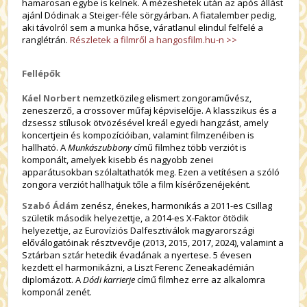
hamarosan egybe is kelnek. A mézeshetek után az após állást
ajánl Dódinak a Steiger-féle sörgyárban. A fiatalember pedig,
aki távolról sem a munka hőse, váratlanul elindul felfelé a
ranglétrán.
Részletek a filmről a hangosfilm.hu-n >>
Fellépők
Káel Norbert
nemzetközileg elismert zongoraművész,
zeneszerző, a crossover műfaj képviselője. A klasszikus és a
dzsessz stílusok ötvözésével kreál egyedi hangzást, amely
koncertjein és kompozícióiban, valamint filmzenéiben is
hallható. A
Munkászubbony
című filmhez több verziót is
komponált, amelyek kisebb és nagyobb zenei
apparátusokban szólaltathatók meg. Ezen a vetítésen a szóló
zongora verziót hallhatjuk tőle a film kísérőzenéjeként.
Szabó Ádám
zenész, énekes, harmonikás a 2011-es Csillag
születik második helyezettje, a 2014-es X-Faktor ötödik
helyezettje, az Eurovíziós Dalfesztiválok magyarországi
előválogatóinak résztvevője (2013, 2015, 2017, 2024), valamint a
Sztárban sztár hetedik évadának a nyertese. 5 évesen
kezdett el harmonikázni, a Liszt Ferenc Zeneakadémián
diplomázott. A
Dódi karrierje
című filmhez erre az alkalomra
komponál zenét.