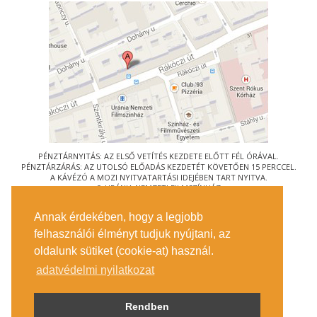
PÉNZTÁRNYITÁS: AZ ELSŐ VETÍTÉS KEZDETE ELŐTT FÉL ÓRÁVAL.
PÉNZTÁRZÁRÁS: AZ UTOLSÓ ELŐADÁS KEZDETÉT KÖVETŐEN 15 PERCCEL.
A KÁVÉZÓ A MOZI NYITVATARTÁSI IDEJÉBEN TART NYITVA.
© URÁNIA NEMZETI FILMSZÍNHÁZ
AZ
ART-MOZI EGYESÜLET
TAGMOZIJA
Annak érdekében, hogy a legjobb
1088 BUDAPEST, RÁKÓCZI ÚT 21.
felhasználói élményt tudjuk nyújtani, az
MEGKÖZELÍTÉS
oldalunk sütiket (cookie-at) használ.
JEGYINFORMÁCIÓ
ÍRJON NEKÜNK!
adatvédelmi nyilatkozat
KÖZÉRDEKŰ ADATOK
SAJTÓ
ADATVÉDELMI TÁJÉKOZTATÓ
Rendben