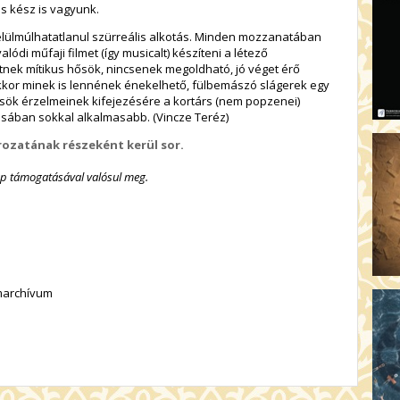
és kész is vagyunk.
ülmúlhatatlanul szürreális alkotás. Minden mozzanatában
alódi műfaji filmet (így musicalt) készíteni a létező
nek mítikus hősök, nincsenek megoldható, jó véget érő
akkor minek is lennének énekelhető, fülbemászó slágerek egy
sök érzelmeinek kifejezésére a kortárs (nem popzenei)
ában sokkal alkalmasabb. (Vincze Teréz)
rozatának részeként kerül sor.
ap támogatásával valósul meg.
lmarchívum