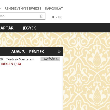
Ó
RENDEZVÉNYSZERVEZÉS
KAPCSOLAT
HU
/
EN
NAPTÁR
JEGYEK
»
AUG. 7. – PÉNTEK
00 Törőcsik Mari terem
JEGYVÁSÁRLÁS
 IDEGEN (16)