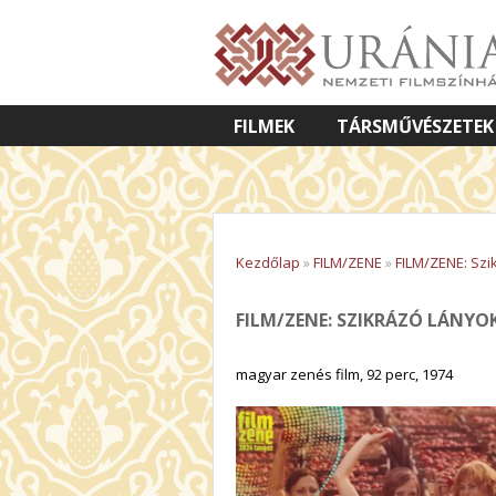
FILMEK
TÁRSMŰVÉSZETEK
VETÍTETT KÉPES ELŐADÁSOK
Kezdőlap
»
FILM/ZENE
»
FILM/ZENE: Szi
FILM/ZENE: SZIKRÁZÓ LÁNYO
magyar zenés film, 92 perc, 1974