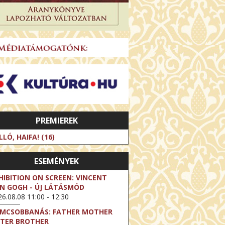
PREMIEREK
LLÓ, HAIFA! (16)
ESEMÉNYEK
HIBITION ON SCREEN: VINCENT
N GOGH - ÚJ LÁTÁSMÓD
6.08.08 11:00 - 12:30
LMCSOBBANÁS: FATHER MOTHER
STER BROTHER