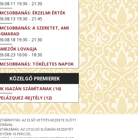
6.08.11 19:30 - 21:30
LMCSOBBANÁS: ÉRZELMI ÉRTÉK
6.08.13 19:30 - 21:45
LMCSOBBANÁS: A SZERETET, AMI
EGMARAD
6.08.18 19:30 - 21:30
GMEZŐK LOVAGJA
6.08.23 16:00 - 18:30
LMCSOBBANÁS: TÖKÉLETES NAPOK
6.08.25 19:30 - 21:45
KÖZELGŐ PREMIEREK
LMCSOBBANÁS: IFJÚSÁG
6.08.27 19:30 - 21:30
IK IGAZÁN SZÁMÍTANAK (16)
HIBITION ON SCREEN: VINCENT
VELÁZQUEZ-REJTÉLY (12)
N GOGH - ÚJ LÁTÁSMÓD
6.08.30 11:00 - 12:30
 LIVE / DAVID IRELAND: THE FIFTH
ZTÁRNYITÁS: AZ ELSŐ VETÍTÉS KEZDETE ELŐTT
EP
 ÓRÁVAL.
6.09.01 19:00 - 21:00
ZTÁRZÁRÁS: AZ UTOLSÓ ELŐADÁS KEZDETÉT
ETŐEN 15 PERCCEL.
RLIN ELESTE