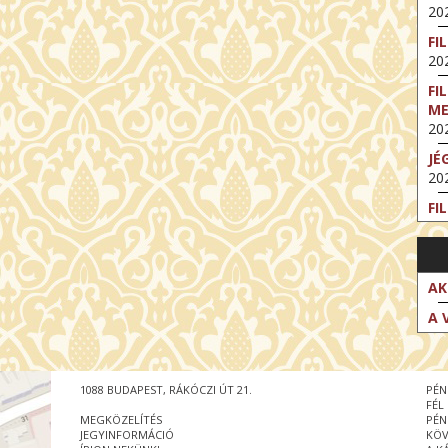
202
FI
202
FI
M
202
JÉ
202
FI
202
FI
202
AK
EX
A 
VA
202
NT
1088 BUDAPEST, RÁKÓCZI ÚT 21.
PÉN
ST
FÉL
202
MEGKÖZELÍTÉS
PÉN
JEGYINFORMÁCIÓ
KÖV
BE