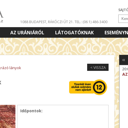
SAJT
1088 BUDAPEST, RÁKÓCZI ÚT 21.
TEL.: (06 1) 486-3400
AZ URÁNIÁRÓL
LÁTOGATÓKNAK
ESEMÉNY
«
< VISSZA
krázó lányok
20:
AZ
K
Időpontok: