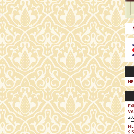
HE
EX
VA
202
FI
SI