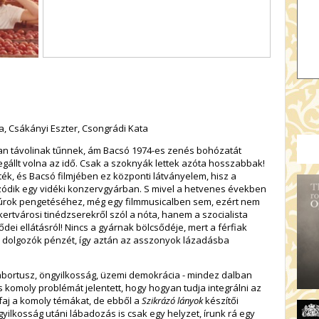
ka, Csákányi Eszter, Csongrádi Kata
an távolinak tűnnek, ám Bacsó 1974-es zenés bohózatát
egállt volna az idő. Csak a szoknyák lettek azóta hosszabbak!
ék, és Bacsó filmjében ez központi látványelem, hisz a
zódik egy vidéki konzervgyárban. S mivel a hetvenes években
úrok pengetéséhez, még egy filmmusicalben sem, ezért nem
ertvárosi tinédzserekről szól a nóta, hanem a szocialista
dei ellátásról! Nincs a gyárnak bölcsődéje, mert a férfiak
 dolgozók pénzét, így aztán az asszonyok lázadásba
: abortusz, öngyilkosság, üzemi demokrácia - mindez dalban
 komoly problémát jelentett, hogy hogyan tudja integrálni az
aj a komoly témákat, de ebből a
Szikrázó lányok
készítői
yilkosság utáni lábadozás is csak egy helyzet, írunk rá egy