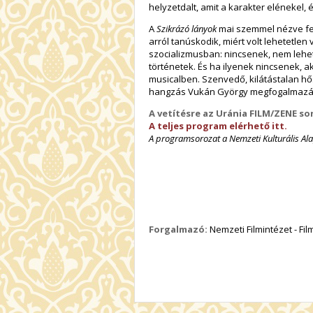
helyzetdalt, amit a karakter elénekel, 
A
Szikrázó lányok
mai szemmel nézve fel
arról tanúskodik, miért volt lehetetlen v
szocializmusban: nincsenek, nem lehet
történetek. És ha ilyenek nincsenek, 
musicalben. Szenvedő, kilátástalan hő
hangzás Vukán György megfogalmazás
A vetítésre az Uránia FILM/ZENE so
A teljes program elérhető itt.
A programsorozat a Nemzeti Kulturális Al
Forgalmazó:
Nemzeti Filmintézet - Fi