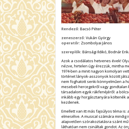
Rendező:
Bacsó Péter
zeneszerző:
Vukán György
operatőr:
Zsombolyai János
szereplők:
Bánsági Ildikó, Bodnár Eri
Azok a csodálatos hetvenes évek! Oly
nézve, hirtelen úgy érezzük, mintha m
1974-ben a minit nagyon komolyan vett
történet lányok-asszonyok között játs
nem foghatott senki könnyelműen a h
mesebeli hercegekről vagy gondtalan k
társadalom egyik rákfenéjéről: a bölcső
inkább egy horgásztanyára költenék a
kezdenek.
Emellett van itt más fajsúlyos téma is
elmesélve. A musical számára mindig is
alapvetően szórakoztatásra szánt műf
láthatóan nem csináltak gondot. Az öng