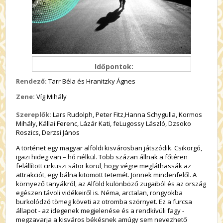
Időpontok:
Rendező:
Tarr Béla és Hranitzky Ágnes
Zene:
Víg Mihály
Szereplők:
Lars Rudolph, Peter Fitz,Hanna Schygulla, Kormos
Mihály, Kállai Ferenc, Lázár Kati, feLugossy László, Dzsoko
Roszics, Derzsi János
A történet egy magyar alföldi kisvárosban játszódik. Csikorgó,
igazi hideg van – hó nélkül. Több százan állnak a főtéren
felállított cirkuszi sátor körül, hogy végre megláthassák az
attrakciót, egy bálna kitömött tetemét. Jönnek mindenfelől. A
környező tanyákról, az Alföld különböző zugaiból és az ország
egészen távoli vidékeiről is. Néma, arctalan, rongyokba
burkolódzó tömeg követi az otromba szörnyet. Ez a furcsa
állapot - az idegenek megjelenése és a rendkívüli fagy -
megzavarja a kisváros békésnek amúgy sem nevezhető