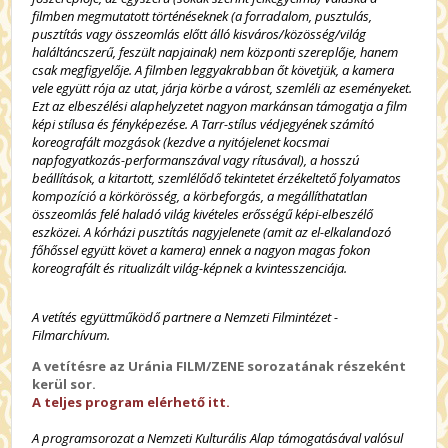
filmben megmutatott történéseknek (a forradalom, pusztulás,
pusztítás vagy összeomlás előtt álló kisváros/közösség/világ
haláltáncszerű, feszült napjainak) nem központi szereplője, hanem
csak megfigyelője. A filmben leggyakrabban őt követjük, a kamera
vele együtt rója az utat, járja körbe a várost, szemléli az eseményeket.
Ezt az elbeszélési alaphelyzetet nagyon markánsan támogatja a film
képi stílusa és fényképezése. A Tarr-stílus védjegyének számító
koreografált mozgások (kezdve a nyitójelenet kocsmai
napfogyatkozás-performanszával vagy rítusával), a hosszú
beállítások, a kitartott, szemlélődő tekintetet érzékeltető folyamatos
kompozíció a körkörösség, a körbeforgás, a megállíthatatlan
összeomlás felé haladó világ kivételes erősségű képi-elbeszélő
eszközei. A kórházi pusztítás nagyjelenete (amit az el-elkalandozó
főhőssel együtt követ a kamera) ennek a nagyon magas fokon
koreografált és ritualizált világ-képnek a kvintesszenciája.
A vetítés együttműködő partnere a Nemzeti Filmintézet -
Filmarchívum.
A vetítésre az Uránia FILM/ZENE sorozatának részeként
kerül sor.
A teljes program elérhető itt.
A programsorozat a Nemzeti Kulturális Alap támogatásával valósul