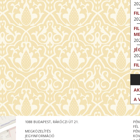
202
FI
202
FI
M
202
JÉ
202
FI
202
FI
202
AK
EX
A 
VA
202
NT
1088 BUDAPEST, RÁKÓCZI ÚT 21.
PÉN
ST
FÉL
202
MEGKÖZELÍTÉS
PÉN
JEGYINFORMÁCIÓ
KÖV
BE