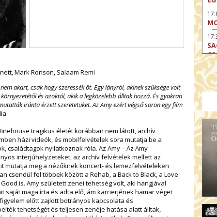
17
MO
17:
SA
CS
17:
nett, Mark Ronson, Salaam Remi
SZ
 nem akart, csak hogy szeressék őt. Egy lányról, akinek szüksége volt
17
környezetétől és azoktól, akik a legközelebb álltak hozzá. És gyakran
MO
mutatták iránta érzett szeretetüket. Az Amy ezért végső soron egy film
ia
19
OD
nehouse tragikus életét korábban nem látott, archív
19
ilmben házi videók, és mobilfelvételek sora mutatja be a
ME
ok, családtagok nyilatkoznak róla. Az Amy – Az Amy
s interjúhelyzeteket, az archív felvételek mellett az
19:
seit mutatja meg a nézőknek koncert- és lemezfelvételeken
KE
n csendül fel többek között a Rehab, a Back to Black, a Love
20:
Good is. Amy született zenei tehetség volt, aki hangjával
AZ
it saját maga írta és adta elő, ám karrierjének hamar véget
figyelem előtt zajlott botrányos kapcsolata és
ték tehetségét és teljesen zenéje hatása alatt álltak,