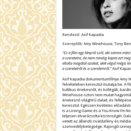
Rendező:
Asif Kapadia
Szereplők
:
Amy Winehouse, Tony Ben
“Ez a film egy lányról szól, aki semmi mást
a szeretetre, de nem mindig kapta ezt meg 
eltolta magától azokat, akik végül mégis ki
a szeretetről és a szerelemről.”
Asif Kapad
Asif Kapadia dokumentumfilmje Amy Wi
felvételeken keresztül mutatja be. A f
kultikus énekesnőt, és kollégák, barát
Winehouse-sztori nem mutat hagyományo
énekesnő világhírű dalait, és fellépé
keresztül. Egészen kivételes előadásba
Is a Losing Game és a You Know I’m No 
teljesen elvarázsolta közönségét. Dala
vetett az állandó rivaldafény és média
szenvedélybetegsége. Rajongói ünnepel