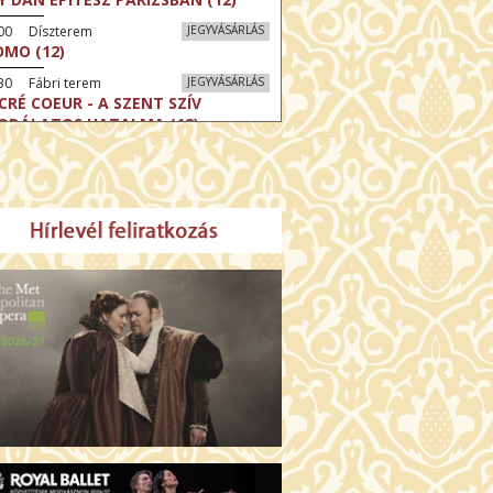
:00 Díszterem
JEGYVÁSÁRLÁS
MO (12)
30 Fábri terem
JEGYVÁSÁRLÁS
CRÉ COEUR - A SZENT SZÍV
ODÁLATOS HATALMA (12)
30 Törőcsik Mari terem
JEGYVÁSÁRLÁS
ERELMEM, MAROKKÓ (16)
:30 Csortos terem
JEGYVÁSÁRLÁS
HÁCS – VILÁGOK HARCA (12)
:00 Díszterem
JEGYVÁSÁRLÁS
ÜSSZEIA (16)
:30 Csortos terem
JEGYVÁSÁRLÁS
GHÍVÁS (16)
30 Fábri terem
JEGYVÁSÁRLÁS
SERŰ KARÁCSONY (16)
00 Törőcsik Mari terem
JEGYVÁSÁRLÁS
 IDEGEN (16)