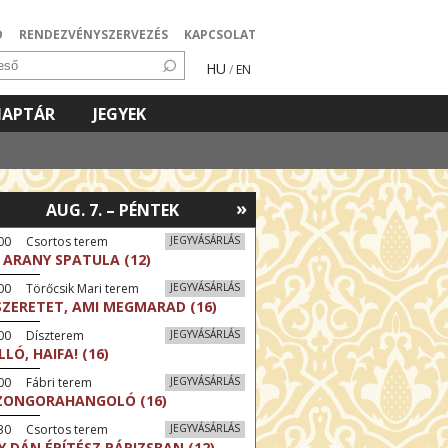
Ó
RENDEZVÉNYSZERVEZÉS
KAPCSOLAT
HU
/
EN
NAPTÁR
JEGYEK
»
AUG. 7. – PÉNTEK
:00 Csortos terem
JEGYVÁSÁRLÁS
 ARANY SPATULA (12)
00 Törőcsik Mari terem
JEGYVÁSÁRLÁS
SZERETET, AMI MEGMARAD (16)
:00 Díszterem
JEGYVÁSÁRLÁS
LLÓ, HAIFA! (16)
00 Fábri terem
JEGYVÁSÁRLÁS
ZONGORAHANGOLÓ (16)
:30 Csortos terem
JEGYVÁSÁRLÁS
Y DÁN ÉPÍTÉSZ PÁRIZSBAN (12)