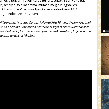
 és a bulvárhíreken keresztül értesültek. Ezen változtat
i, amely első alkalommal mutatja meg a világnak és
. A hatszoros Grammy-díjas észak-londoni lány 2011
meg, mindössze 27 évesen.
lágpremierje az idei Cannes-i Nemzetközi Filmfesztiválon volt, ahol
lt, és a szakma, valamint a nemzetközi sajtó is kitörő lelkesedéssel
n Sennáról szóló, többszörösen díjnyertes dokumentumfilmje, a Senna
tóbb történetet készített.