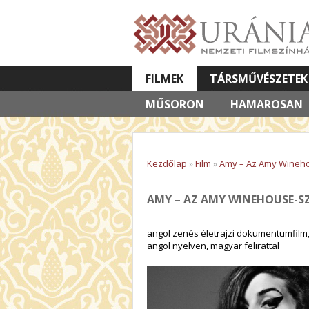
FILMEK
TÁRSMŰVÉSZETEK
MŰSORON
VETÍTETT KÉPES ELŐADÁSOK
HAMAROSAN
Kezdőlap
»
Film
»
Amy – Az Amy Wineho
AMY – AZ AMY WINEHOUSE-S
angol zenés életrajzi dokumentumfilm,
angol nyelven, magyar felirattal