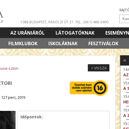
SAJT
1088 BUDAPEST, RÁKÓCZI ÚT 21.
TEL.: (06 1) 486-3400
AZ URÁNIÁRÓL
LÁTOGATÓKNAK
ESEMÉNY
FILMKLUBOK
ISKOLÁKNAK
FESZTIVÁLOK
«
< VISSZA
use-sztori
14
AZ
ZTORI
15:
A 
15
 127 perc, 2015
HE
15:
A 
Időpontok:
15
EG