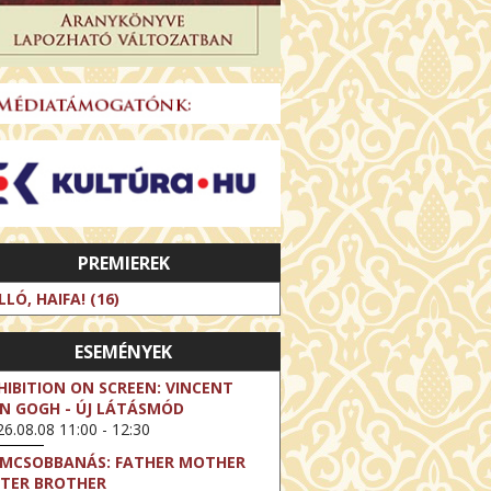
PREMIEREK
LLÓ, HAIFA! (16)
ESEMÉNYEK
HIBITION ON SCREEN: VINCENT
N GOGH - ÚJ LÁTÁSMÓD
6.08.08 11:00 - 12:30
LMCSOBBANÁS: FATHER MOTHER
STER BROTHER