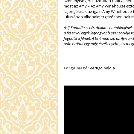
személyiségéről azonban csak a médián
most az Amy – Az Amy Winehouse-sztor
rajongóknak az igazi Amy Winehouse-t
júliusában alkoholmérgezésben halt 
Asif Kapadia zenés dokumentumfilmjének vi
a fesztivál egyik legnagyobb szenzációja vo
fogadta a filmet. A brit rendező az Ayrto
után ezúttal egy még érzékenyebb, és megha
Forgalmazó:
Vertigo Média