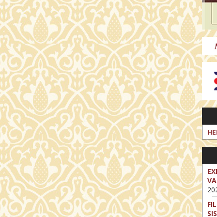
HE
EX
VA
202
FI
SI