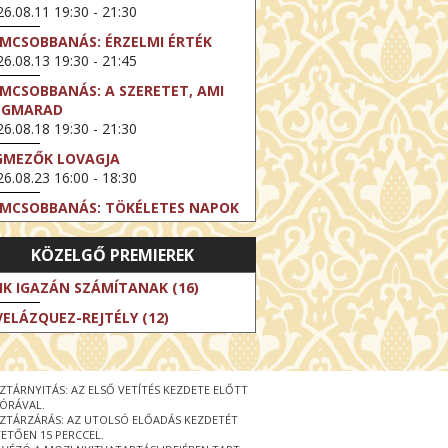
6.08.11 19:30 - 21:30
LMCSOBBANÁS: ÉRZELMI ÉRTÉK
6.08.13 19:30 - 21:45
LMCSOBBANÁS: A SZERETET, AMI
EGMARAD
6.08.18 19:30 - 21:30
GMEZŐK LOVAGJA
6.08.23 16:00 - 18:30
LMCSOBBANÁS: TÖKÉLETES NAPOK
6.08.25 19:30 - 21:45
KÖZELGŐ PREMIEREK
LMCSOBBANÁS: IFJÚSÁG
6.08.27 19:30 - 21:30
IK IGAZÁN SZÁMÍTANAK (16)
HIBITION ON SCREEN: VINCENT
VELÁZQUEZ-REJTÉLY (12)
N GOGH - ÚJ LÁTÁSMÓD
6.08.30 11:00 - 12:30
 LIVE / DAVID IRELAND: THE FIFTH
ZTÁRNYITÁS: AZ ELSŐ VETÍTÉS KEZDETE ELŐTT
EP
 ÓRÁVAL.
6.09.01 19:00 - 21:00
ZTÁRZÁRÁS: AZ UTOLSÓ ELŐADÁS KEZDETÉT
ETŐEN 15 PERCCEL.
RLIN ELESTE