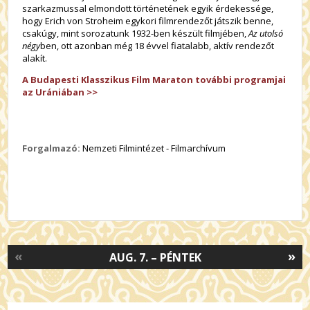
szarkazmussal elmondott történetének egyik érdekessége,
hogy Erich von Stroheim egykori filmrendezőt játszik benne,
csakúgy, mint sorozatunk 1932-ben készült filmjében,
Az utolsó
négy
ben, ott azonban még 18 évvel fiatalabb, aktív rendezőt
alakít.
A Budapesti Klasszikus Film Maraton további programjai
az Urániában >>
Forgalmazó:
Nemzeti Filmintézet - Filmarchívum
«
»
AUG. 7. – PÉNTEK