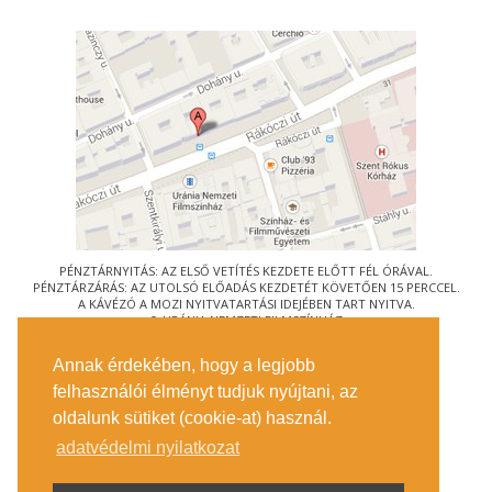
PÉNZTÁRNYITÁS: AZ ELSŐ VETÍTÉS KEZDETE ELŐTT FÉL ÓRÁVAL.
PÉNZTÁRZÁRÁS: AZ UTOLSÓ ELŐADÁS KEZDETÉT KÖVETŐEN 15 PERCCEL.
A KÁVÉZÓ A MOZI NYITVATARTÁSI IDEJÉBEN TART NYITVA.
© URÁNIA NEMZETI FILMSZÍNHÁZ
AZ
ART-MOZI EGYESÜLET
TAGMOZIJA
Annak érdekében, hogy a legjobb
1088 BUDAPEST, RÁKÓCZI ÚT 21.
felhasználói élményt tudjuk nyújtani, az
MEGKÖZELÍTÉS
oldalunk sütiket (cookie-at) használ.
JEGYINFORMÁCIÓ
ÍRJON NEKÜNK!
adatvédelmi nyilatkozat
KÖZÉRDEKŰ ADATOK
SAJTÓ