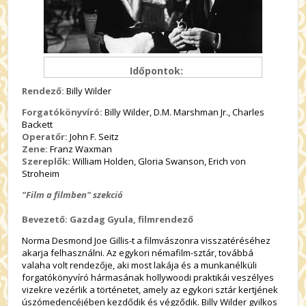
Időpontok:
Rendező:
Billy Wilder
Forgatókönyvíró:
Billy Wilder, D.M. Marshman Jr., Charles
Backett
Operatőr:
John F. Seitz
Zene:
Franz Waxman
Szereplők:
William Holden, Gloria Swanson, Erich von
Stroheim
"Film a filmben" szekció
Bevezető: Gazdag Gyula, filmrendező
Norma Desmond Joe Gillis-t a filmvászonra visszatéréséhez
akarja felhasználni. Az egykori némafilm-sztár, továbbá
valaha volt rendezője, aki most lakája és a munkanélküli
forgatókönyvíró hármasának hollywoodi praktikái veszélyes
vizekre vezérlik a történetet, amely az egykori sztár kertjének
úszómedencéjében kezdődik és végződik. Billy Wilder gyilkos