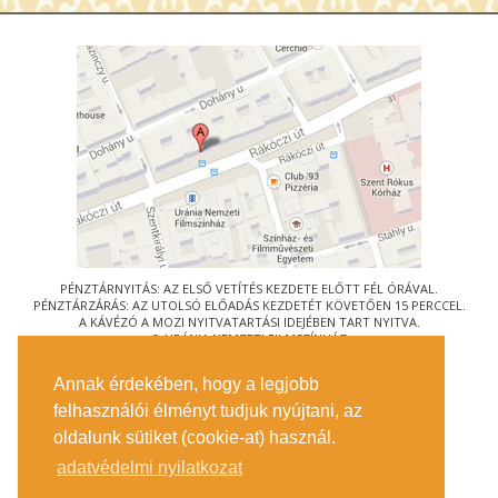
PÉNZTÁRNYITÁS: AZ ELSŐ VETÍTÉS KEZDETE ELŐTT FÉL ÓRÁVAL.
PÉNZTÁRZÁRÁS: AZ UTOLSÓ ELŐADÁS KEZDETÉT KÖVETŐEN 15 PERCCEL.
A KÁVÉZÓ A MOZI NYITVATARTÁSI IDEJÉBEN TART NYITVA.
© URÁNIA NEMZETI FILMSZÍNHÁZ
AZ
ART-MOZI EGYESÜLET
TAGMOZIJA
Annak érdekében, hogy a legjobb
1088 BUDAPEST, RÁKÓCZI ÚT 21.
felhasználói élményt tudjuk nyújtani, az
MEGKÖZELÍTÉS
oldalunk sütiket (cookie-at) használ.
JEGYINFORMÁCIÓ
ÍRJON NEKÜNK!
adatvédelmi nyilatkozat
KÖZÉRDEKŰ ADATOK
SAJTÓ