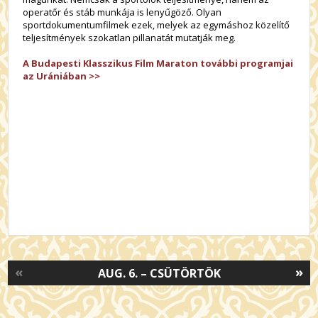
operatőr és stáb munkája is lenyűgöző. Olyan
sportdokumentumfilmek ezek, melyek az egymáshoz közelítő
teljesítmények szokatlan pillanatát mutatják meg.
A Budapesti Klasszikus Film Maraton további programjai
az Urániában >>
«
»
AUG. 6. – CSÜTÖRTÖK