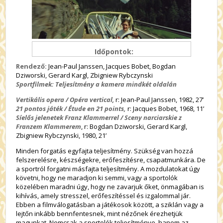
Időpontok:
Rendező:
Jean-Paul Janssen, Jacques Bobet, Bogdan
Dziworski, Gerard Kargl, Zbigniew Rybczynski
Sportfilmek: Teljesítmény a kamera mindkét oldalán
Vertikális opera / Opéra vertical
,
r: Jean-Paul Janssen, 1982, 27’
21 pontos játék / Étude en 21 points
,
r: Jacques Bobet, 1968, 11’
Síelős jelenetek Franz Klammerrel / Sceny narciarskie z
Franzem Klammerem
, r: Bogdan Dziworski, Gerard Kargl,
Zbigniew Rybczynski, 1980, 21’
Minden forgatás egyfajta teljesítmény. Szükség van hozzá
felszerelésre, készségekre, erőfeszítésre, csapatmunkára. De
a sportról forgatni másfajta teljesítmény. A mozdulatokat úgy
követni, hogy ne maradjon ki semmi, vagy a sportolók
közelében maradni úgy, hogy ne zavarjuk őket, önmagában is
kihívás, amely stresszel, erőfeszítéssel és izgalommal jár.
Ebben a filmválogatásban a játékosok között, a sziklán vagy a
lejtőn inkább bennfentesnek, mint nézőnek érezhetjük
magunkat. Nemcsak a sportolók teljesítménye, hanem az