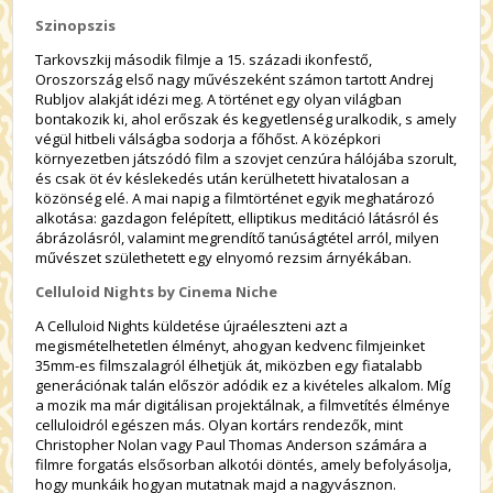
Szinopszis
Tarkovszkij második filmje a 15. századi ikonfestő,
Oroszország első nagy művészeként számon tartott Andrej
Rubljov alakját idézi meg. A történet egy olyan világban
bontakozik ki, ahol erőszak és kegyetlenség uralkodik, s amely
végül hitbeli válságba sodorja a főhőst. A középkori
környezetben játszódó film a szovjet cenzúra hálójába szorult,
és csak öt év késlekedés után kerülhetett hivatalosan a
közönség elé. A mai napig a filmtörténet egyik meghatározó
alkotása: gazdagon felépített, elliptikus meditáció látásról és
ábrázolásról, valamint megrendítő tanúságtétel arról, milyen
művészet születhetett egy elnyomó rezsim árnyékában.
Celluloid Nights by Cinema Niche
A Celluloid Nights küldetése újraéleszteni azt a
megismételhetetlen élményt, ahogyan kedvenc filmjeinket
35mm-es filmszalagról élhetjük át, miközben egy fiatalabb
generációnak talán először adódik ez a kivételes alkalom. Míg
a mozik ma már digitálisan projektálnak, a filmvetítés élménye
celluloidról egészen más. Olyan kortárs rendezők, mint
Christopher Nolan vagy Paul Thomas Anderson számára a
filmre forgatás elsősorban alkotói döntés, amely befolyásolja,
hogy munkáik hogyan mutatnak majd a nagyvásznon.