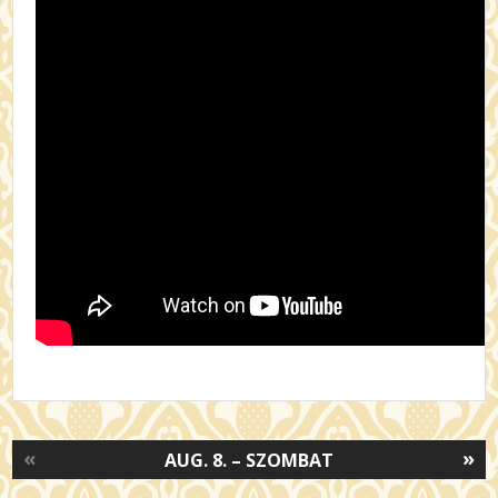
«
»
AUG. 8. – SZOMBAT