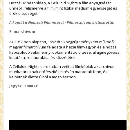
Hozzájuk hasonlóan, a Celluloid Nights a film anyagiságát
ünnepli, felismerve a film, mint fizikai médium egyediségét és
örök dicsőségét.
A kópiát a Nemzeti Filmintézet - Filmarchívum biztosította.
Filmarchívum
Az 1957-ben alapított, 1992 óta közgyűjteményként működő
magyar filmarchívum feladata a hazai filmvagyon és a hozzá
kapcsolódó valamennyi dokumentáció őrzése, állagmegóvása,
kutatása, restaurálása és közzététele.
A Celluloid Nights sorozatban vetített filmkópiák az archívum
munkatársainak erőfeszítései révén maradtak fenn, és
kelhetnek életre újból a mozivásznon.
Jegyár: 3.900 Ft