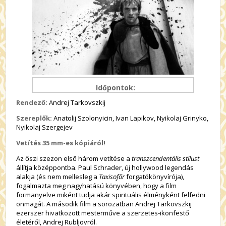
Időpontok:
Rendező:
Andrej Tarkovszkij
Szereplők:
Anatolij Szolonyicin, Ivan Lapikov, Nyikolaj Grinyko,
Nyikolaj Szergejev
Vetítés 35 mm-es kópiáról!
Az őszi szezon első három vetítése a
transzcendentális stílust
állítja középpontba. Paul Schrader, új hollywood legendás
alakja (és nem mellesleg a
Taxisofőr
forgatókönyvírója),
fogalmazta meg nagyhatású könyvében, hogy a film
formanyelve miként tudja akár spirituális élményként felfedni
önmagát. A második film a sorozatban Andrej Tarkovszkij
ezerszer hivatkozott mesterműve a szerzetes-ikonfestő
életéről, Andrej Rubljovról.