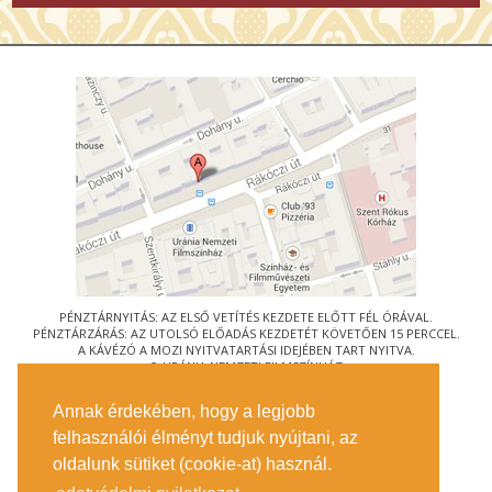
PÉNZTÁRNYITÁS: AZ ELSŐ VETÍTÉS KEZDETE ELŐTT FÉL ÓRÁVAL.
PÉNZTÁRZÁRÁS: AZ UTOLSÓ ELŐADÁS KEZDETÉT KÖVETŐEN 15 PERCCEL.
A KÁVÉZÓ A MOZI NYITVATARTÁSI IDEJÉBEN TART NYITVA.
© URÁNIA NEMZETI FILMSZÍNHÁZ
AZ
ART-MOZI EGYESÜLET
TAGMOZIJA
Annak érdekében, hogy a legjobb
1088 BUDAPEST, RÁKÓCZI ÚT 21.
felhasználói élményt tudjuk nyújtani, az
MEGKÖZELÍTÉS
oldalunk sütiket (cookie-at) használ.
JEGYINFORMÁCIÓ
ÍRJON NEKÜNK!