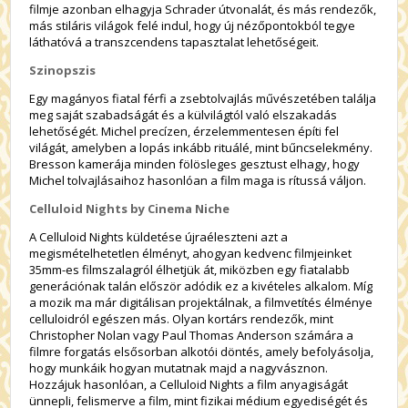
filmje azonban elhagyja Schrader útvonalát, és más rendezők,
más stiláris világok felé indul, hogy új nézőpontokból tegye
láthatóvá a transzcendens tapasztalat lehetőségeit.
Szinopszis
Egy magányos fiatal férfi a zsebtolvajlás művészetében találja
meg saját szabadságát és a külvilágtól való elszakadás
lehetőségét. Michel precízen, érzelemmentesen építi fel
világát, amelyben a lopás inkább rituálé, mint bűncselekmény.
Bresson kamerája minden fölösleges gesztust elhagy, hogy
Michel tolvajlásaihoz hasonlóan a film maga is rítussá váljon.
Celluloid Nights by Cinema Niche
A Celluloid Nights küldetése újraéleszteni azt a
megismételhetetlen élményt, ahogyan kedvenc filmjeinket
35mm-es filmszalagról élhetjük át, miközben egy fiatalabb
generációnak talán először adódik ez a kivételes alkalom. Míg
a mozik ma már digitálisan projektálnak, a filmvetítés élménye
celluloidról egészen más. Olyan kortárs rendezők, mint
Christopher Nolan vagy Paul Thomas Anderson számára a
filmre forgatás elsősorban alkotói döntés, amely befolyásolja,
hogy munkáik hogyan mutatnak majd a nagyvásznon.
Hozzájuk hasonlóan, a Celluloid Nights a film anyagiságát
ünnepli, felismerve a film, mint fizikai médium egyediségét és