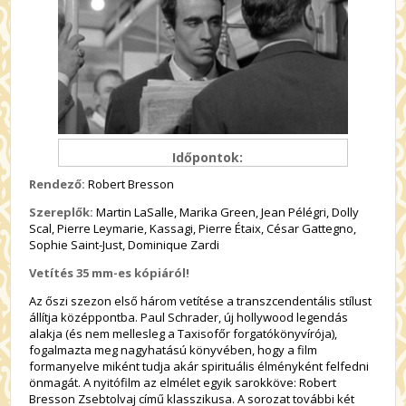
Időpontok:
Rendező:
Robert Bresson
Szereplők:
Martin LaSalle, Marika Green, Jean Pélégri, Dolly
Scal, Pierre Leymarie, Kassagi, Pierre Étaix, César Gattegno,
Sophie Saint-Just, Dominique Zardi
Vetítés 35 mm-es kópiáról!
Az őszi szezon első három vetítése a transzcendentális stílust
állítja középpontba. Paul Schrader, új hollywood legendás
alakja (és nem mellesleg a Taxisofőr forgatókönyvírója),
fogalmazta meg nagyhatású könyvében, hogy a film
formanyelve miként tudja akár spirituális élményként felfedni
önmagát. A nyitófilm az elmélet egyik sarokköve: Robert
Bresson Zsebtolvaj című klasszikusa. A sorozat további két