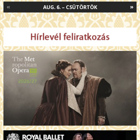
«
»
AUG. 6. – CSÜTÖRTÖK