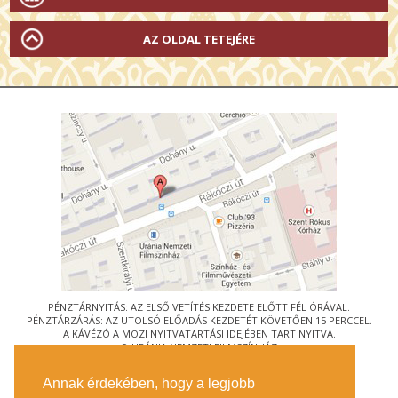
AZ OLDAL TETEJÉRE
PÉNZTÁRNYITÁS: AZ ELSŐ VETÍTÉS KEZDETE ELŐTT FÉL ÓRÁVAL.
PÉNZTÁRZÁRÁS: AZ UTOLSÓ ELŐADÁS KEZDETÉT KÖVETŐEN 15 PERCCEL.
A KÁVÉZÓ A MOZI NYITVATARTÁSI IDEJÉBEN TART NYITVA.
© URÁNIA NEMZETI FILMSZÍNHÁZ
AZ
ART-MOZI EGYESÜLET
TAGMOZIJA
Annak érdekében, hogy a legjobb
1088 BUDAPEST, RÁKÓCZI ÚT 21.