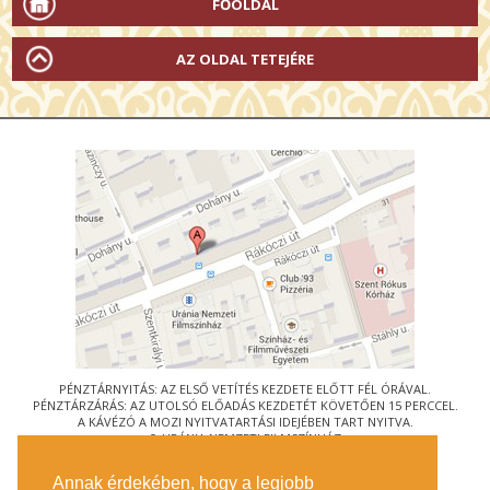
FŐOLDAL
AZ OLDAL TETEJÉRE
PÉNZTÁRNYITÁS: AZ ELSŐ VETÍTÉS KEZDETE ELŐTT FÉL ÓRÁVAL.
PÉNZTÁRZÁRÁS: AZ UTOLSÓ ELŐADÁS KEZDETÉT KÖVETŐEN 15 PERCCEL.
A KÁVÉZÓ A MOZI NYITVATARTÁSI IDEJÉBEN TART NYITVA.
© URÁNIA NEMZETI FILMSZÍNHÁZ
AZ
ART-MOZI EGYESÜLET
TAGMOZIJA
Annak érdekében, hogy a legjobb