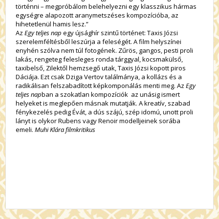
történni – megpróbálom belehelyezni egy klasszikus hármas
egységre alapozott aranymetszéses kompozícióba, az
hihetetlenül hamis lesz.”
Az
Egy teljes nap
egy újsághír szintű történet: Taxis Józsi
szerelemféltésből leszúrja a feleségét. A film helyszínei
enyhén szólva nem túl fotogének. Zűrös, gangos, pesti proli
lakás, rengeteg felesleges ronda tárggyal, kocsmakülső,
taxibelső, Zilektől hemzsegő utak, Taxis Józsi kopott piros
Dáciája. Ezt csak Dziga Vertov találmánya, a kollázs és a
radikálisan felszabadított képkomponálás menti meg. Az
Egy
teljes nap
ban a szokatlan kompozíciók az unásig ismert
helyeket is meglepően másnak mutatják. A kreatív, szabad
fénykezelés pedig Évát, a dús szájú, szép idomú, unott proli
lányt is olykor Rubens vagy Renoir modelljeinek sorába
emeli.
Muhi Klára filmkritikus