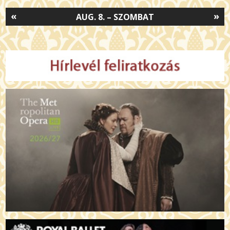
«
»
AUG. 8. – SZOMBAT