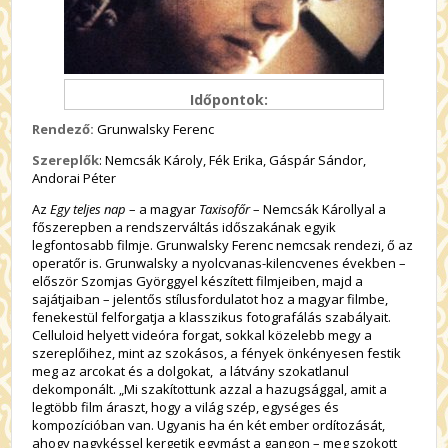
Időpontok:
Rendező:
Grunwalsky Ferenc
Szereplők
: Nemcsák Károly, Fék Erika, Gáspár Sándor,
Andorai Péter
Az
Egy teljes nap
– a magyar
Taxisofőr
– Nemcsák Károllyal a
főszerepben a rendszerváltás időszakának egyik
legfontosabb filmje. Grunwalsky Ferenc nemcsak rendezi, ő az
operatőr is. Grunwalsky a nyolcvanas-kilencvenes években –
először Szomjas Györggyel készített filmjeiben, majd a
sajátjaiban – jelentős stílusfordulatot hoz a magyar filmbe,
fenekestül felforgatja a klasszikus fotografálás szabályait.
Celluloid helyett videóra forgat, sokkal közelebb megy a
szereplőihez, mint az szokásos, a fények önkényesen festik
meg az arcokat és a dolgokat, a látvány szokatlanul
dekomponált. „Mi szakítottunk azzal a hazugsággal, amit a
legtöbb film áraszt, hogy a világ szép, egységes és
kompozícióban van. Ugyanis ha én két ember ordítozását,
ahogy nagykéssel kergetik egymást a gangon – meg szokott