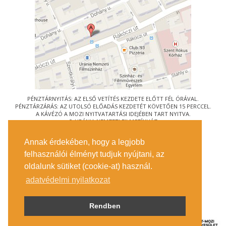
PÉNZTÁRNYITÁS: AZ ELSŐ VETÍTÉS KEZDETE ELŐTT FÉL ÓRÁVAL.
PÉNZTÁRZÁRÁS: AZ UTOLSÓ ELŐADÁS KEZDETÉT KÖVETŐEN 15 PERCCEL.
A KÁVÉZÓ A MOZI NYITVATARTÁSI IDEJÉBEN TART NYITVA.
© URÁNIA NEMZETI FILMSZÍNHÁZ
AZ
ART-MOZI EGYESÜLET
TAGMOZIJA
Annak érdekében, hogy a legjobb
1088 BUDAPEST, RÁKÓCZI ÚT 21.
felhasználói élményt tudjuk nyújtani, az
MEGKÖZELÍTÉS
oldalunk sütiket (cookie-at) használ.
JEGYINFORMÁCIÓ
ÍRJON NEKÜNK!
adatvédelmi nyilatkozat
KÖZÉRDEKŰ ADATOK
SAJTÓ
ADATVÉDELMI TÁJÉKOZTATÓ
Rendben