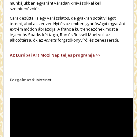
munkájukban egyaránt váratlan kihívásokkal kell
szembenézniük.
Carax ezúttal is egy varázslatos, de gyakran sötét világot
teremt, ahol a szenvedélyt és az emberi gyarlóságot egyaránt
extrém módon ábrázolja. A francia kultrendezőnek most a
legendás Sparks két tagja, Ron és Russell Mael volt az
alkotótársa, ők az
Annette
forgatókönyvírói és zeneszerzői.
Az Európai Art Mozi Nap teljes programja
>>
Forgalmazó:
Mozinet