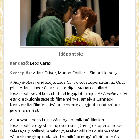
Időpontok:
Rendező:
Leos Carax
Szereplők:
Adam Driver, Marion Cotillard, Simon Helberg
A
Holy Motors
rendezője, Leos Carax két szupersztár, az Oscar-
jelölt Adam Driver és az Oscar-díjas Marion Cotillard
főszereplésével készíttette el legújabb filmjét. Az
Annette
az év
egyik legkülönlegesebb filmélménye, amely a Cannes-i
Nemzetközi Filmfesztiválon elnyerte a legjobb rendezőnek
járó elismerést.
A showbusiness kulisszái mögé bepillantó film két
főszereplője egy stand-up komikus (Driver) és operaénekes
felesége (Cotillard). Amikor gyereket vállalnak, alapvetően
változik meg kapcsolatuk dinamikája: magánéletükben és