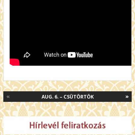
«
»
AUG. 6. – CSÜTÖRTÖK