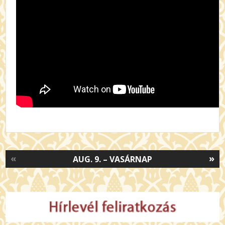
«
»
AUG. 9. – VASÁRNAP