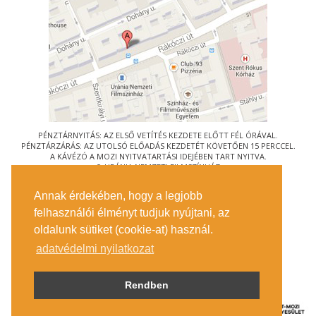
PÉNZTÁRNYITÁS: AZ ELSŐ VETÍTÉS KEZDETE ELŐTT FÉL ÓRÁVAL.
PÉNZTÁRZÁRÁS: AZ UTOLSÓ ELŐADÁS KEZDETÉT KÖVETŐEN 15 PERCCEL.
A KÁVÉZÓ A MOZI NYITVATARTÁSI IDEJÉBEN TART NYITVA.
© URÁNIA NEMZETI FILMSZÍNHÁZ
AZ
ART-MOZI EGYESÜLET
TAGMOZIJA
Annak érdekében, hogy a legjobb
1088 BUDAPEST, RÁKÓCZI ÚT 21.
felhasználói élményt tudjuk nyújtani, az
MEGKÖZELÍTÉS
oldalunk sütiket (cookie-at) használ.
JEGYINFORMÁCIÓ
ÍRJON NEKÜNK!
adatvédelmi nyilatkozat
KÖZÉRDEKŰ ADATOK
SAJTÓ
ADATVÉDELMI TÁJÉKOZTATÓ
Rendben