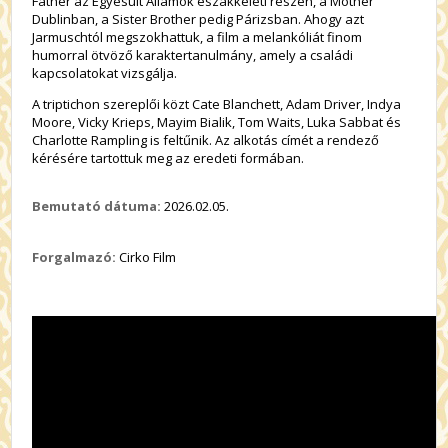
Father az Egyesült Államok északkeleti részén, a Mother
Dublinban, a Sister Brother pedig Párizsban. Ahogy azt
Jarmuschtól megszokhattuk, a film a melankóliát finom
humorral ötvöző karaktertanulmány, amely a családi
kapcsolatokat vizsgálja.
A triptichon szereplői közt Cate Blanchett, Adam Driver, Indya
Moore, Vicky Krieps, Mayim Bialik, Tom Waits, Luka Sabbat és
Charlotte Rampling is feltűnik. Az alkotás címét a rendező
kérésére tartottuk meg az eredeti formában.
Bemutató dátuma:
2026.02.05.
Forgalmazó:
Cirko Film