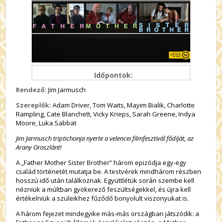
Időpontok:
Rendező:
Jim Jarmusch
Szereplők:
Adam Driver, Tom Waits, Mayim Bialik, Charlotte
Rampling, Cate Blanchett, Vicky Krieps, Sarah Greene, Indya
Moore, Luka Sabbat
Jim Jarmusch triptichonja nyerte a velencei filmfesztivál fődíját, az
Arany Oroszlánt!
A „Father Mother Sister Brother” három epizódja egy-egy
család történetét mutatja be. A testvérek mindhárom részben
hosszú idő után találkoznak. Együttlétük során szembe kell
nézniük a múltban gyökerező feszültségekkel, és újra kell
értékelniük a szüleikhez fűződő bonyolult viszonyukat is.
A három fejezet mindegyike más-más országban játszódik: a