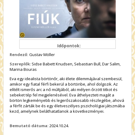
Időpontok:
Rendező:
Gustav Möller
Szereplők
: Sidse Babett Knudsen, Sebastian Bull, Dar Salim,
Marina Bouras
Eva egy idealista börtönőr, aki élete dilemmájával szembesül,
amikor egy fiatal férfi bekerül a börtönbe, ahol dolgozik. Az
elítélt ismerős arc a nő múltjából, aki mélyen őrzött titkot és
sebeket tép fel megjelenésével. Eva áthelyezteti magát a
börtön legkeményebb és legerőszakosabb részlegébe, ahová
a férfit zárták be és egy életveszélyes pszichológiai játszmába
kezd, amelynek beláthatatlanok a következményei.
Bemutató dátuma:
2024.10.24.