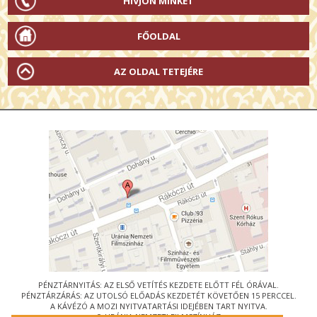
HÍVJON MINKET
FŐOLDAL
AZ OLDAL TETEJÉRE
PÉNZTÁRNYITÁS: AZ ELSŐ VETÍTÉS KEZDETE ELŐTT FÉL ÓRÁVAL.
PÉNZTÁRZÁRÁS: AZ UTOLSÓ ELŐADÁS KEZDETÉT KÖVETŐEN 15 PERCCEL.
A KÁVÉZÓ A MOZI NYITVATARTÁSI IDEJÉBEN TART NYITVA.
© URÁNIA NEMZETI FILMSZÍNHÁZ