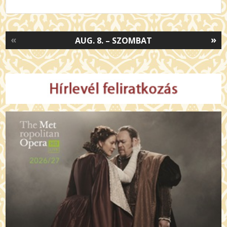
«
»
AUG. 8. – SZOMBAT