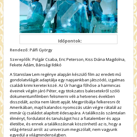
Időpontok:
Rendező:
Pálfi György
Szereplők:
Polgár Csaba, Eric Peterson, Kiss Diána Magdolna,
Fekete Ádám, Bánsági Ildikó
A Stanislaw Lem regénye alapján készülő film az eredeti mű
gondolatvilágát adaptálja egy napjainkban játszódó, izgalmas
családi krimi keretei közé. Az Úr hangja főhőse a harmincas
éveinek végén járó Péter, egy titokzatos balesetekről szóló
dokumentumfilmben felismerni véli a hetvenes években
disszidált, azóta nem látott apját. Megpróbálja felkeresni őt
Amerikában, majd kalandos nyomozás után végre rátalál az
immár új családot alapított édesapára. A találkozás számtalan
élményt, fordulatot és tanulságot hoz a fiatalember és apja
életébe, és ennek a találkozásnak köszönhető az is, hogy a
világ értesül arról: az univerzum megszólalt, nem vagyunk
egyedül a világmindenségben.