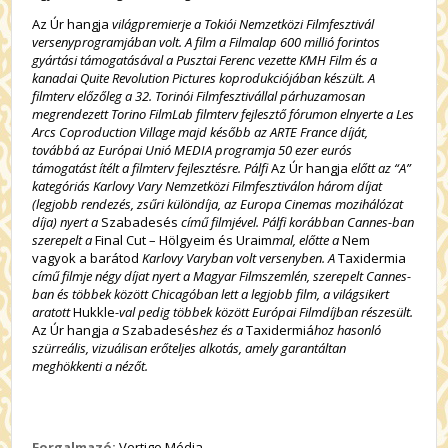
Az Úr hangja
világpremierje a Tokiói Nemzetközi Filmfesztivál
versenyprogramjában volt. A film a Filmalap 600 millió forintos
gyártási támogatásával a Pusztai Ferenc vezette KMH Film és a
kanadai Quite Revolution Pictures koprodukciójában készült. A
filmterv előzőleg a 32. Torinói Filmfesztivállal párhuzamosan
megrendezett Torino FilmLab filmterv fejlesztő fórumon elnyerte a Les
Arcs Coproduction Village majd később az ARTE France díját,
továbbá az Európai Unió MEDIA programja 50 ezer eurós
támogatást ítélt a filmterv fejlesztésre. Pálfi
Az Úr hangja
előtt az “A”
kategóriás Karlovy Vary Nemzetközi Filmfesztiválon három díjat
(legjobb rendezés, zsűri különdíja, az Europa Cinemas mozihálózat
díja) nyert a
Szabadesés
című filmjével. Pálfi korábban Cannes-ban
szerepelt a
Final Cut – Hölgyeim és Uraim
mal, előtte a
Nem
vagyok a barátod
Karlovy Varyban volt versenyben. A
Taxidermia
című filmje négy díjat nyert a Magyar Filmszemlén, szerepelt Cannes-
ban és többek között Chicagóban lett a legjobb film, a világsikert
aratott
Hukkle
-val pedig többek között Európai Filmdíjban részesült.
Az Úr hangja
a
Szabadesés
hez és a
Taxidermiá
hoz hasonló
szürreális, vizuálisan erőteljes alkotás, amely garantáltan
meghökkenti a nézőt.
Forgalmazó:
Vertigo Média