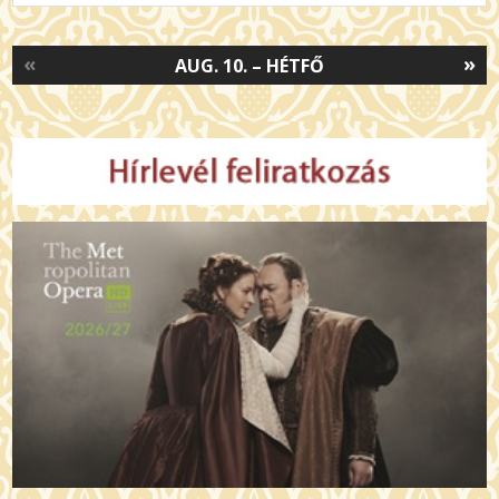
«
»
AUG. 10. – HÉTFŐ