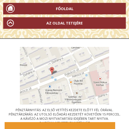
FŐOLDAL
AZ OLDAL TETEJÉRE
PÉNZTÁRNYITÁS: AZ ELSŐ VETÍTÉS KEZDETE ELŐTT FÉL ÓRÁVAL.
PÉNZTÁRZÁRÁS: AZ UTOLSÓ ELŐADÁS KEZDETÉT KÖVETŐEN 15 PERCCEL.
A KÁVÉZÓ A MOZI NYITVATARTÁSI IDEJÉBEN TART NYITVA.
© URÁNIA NEMZETI FILMSZÍNHÁZ
AZ
ART-MOZI EGYESÜLET
TAGMOZIJA