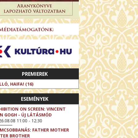
PREMIEREK
LLÓ, HAIFA! (16)
ESEMÉNYEK
HIBITION ON SCREEN: VINCENT
N GOGH - ÚJ LÁTÁSMÓD
6.08.08 11:00 - 12:30
LMCSOBBANÁS: FATHER MOTHER
STER BROTHER