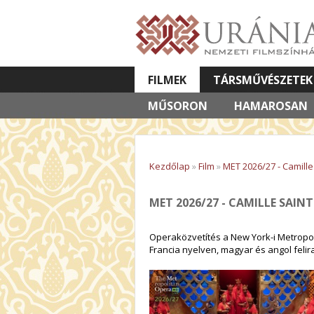
FILMEK
TÁRSMŰVÉSZETEK
MŰSORON
VETÍTETT KÉPES ELŐADÁSOK
HAMAROSAN
Kezdőlap
»
Film
»
MET 2026/27 - Camill
MET 2026/27 - CAMILLE SAIN
Operaközvetítés a New York-i Metropol
Francia nyelven, magyar és angol felira