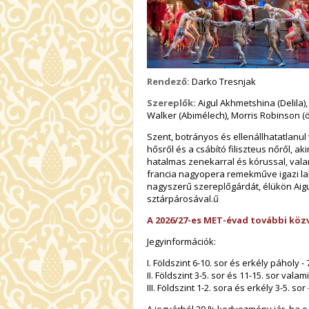
Rendező:
Darko Tresnjak
Szereplők:
Aigul Akhmetshina (Delila),
Walker (Abimélech), Morris Robinson (ö
Szent, botrányos és ellenállhatatlanul
hősről és a csábító filiszteus nőről, 
hatalmas zenekarral és kórussal, vala
francia nagyopera remekműve igazi la
nagyszerű szereplőgárdát, élükön Aig
sztárpárosával.ű
A 2026/27-es MET-évad további közv
Jegyinformációk:
I. Földszint 6-10. sor és erkély páholy - 
II. Földszint 3-5. sor és 11-15. sor valami
III. Földszint 1-2. sora és erkély 3-5. sor 