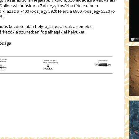
gy vásárlás során legalább 7 különböző előadásra vált valaki
AR
 Online vásárláskor a 7 db jegy kosárba tétele után a
19:
azaz a 7400 Ft-os jegy 5920 Ft-ért, a 6900 Ft-os jegy 5520 Ft-
AZ
ő.
19
őadás kezdete után helyfoglalásra csak az emeleti
ÁD
érkezők a szünetben foglalhatják el helyüket.
19:
tósága
HO
NÉ
19
OD