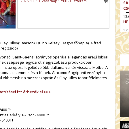
2026. 12. 13. Vasárnap 17:00 - Díszterem
SA
CS
13
HE
13:
A 
 Clay Hilley(Sámson), Quinn Kelsey (Dagon főpapja), Alfred
13
reg zsidó)
MA
 vonzó: Saint-Saëns látványos operája a legendás erejű bibliai
14:
ME
akinek szépsége legyőzi őt, nagyszabású produkcióban,
mint az opera legelbűvölőbb dallamaival tér vissza a Metbe. A
15
koma a szemnek és a fülnek. Giacomo Sagripanti vezényli a
MO
ul Akhmetshina mezzoszoprán és Clay Hilley tenor félelmetes
15
OD
etítései itt érhetők el >>>
16:
TA
7400 Ft
17:
nt az erkély 1-2. sor - 6900 Ft
MO
- 6400 Ft
17