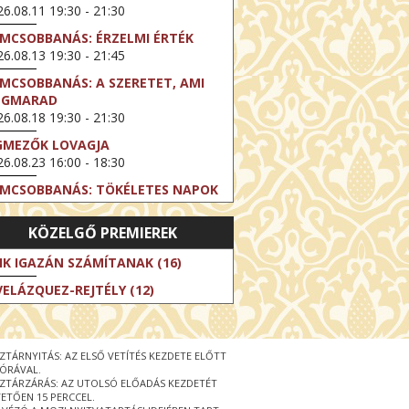
6.08.11 19:30 - 21:30
LMCSOBBANÁS: ÉRZELMI ÉRTÉK
6.08.13 19:30 - 21:45
LMCSOBBANÁS: A SZERETET, AMI
EGMARAD
6.08.18 19:30 - 21:30
GMEZŐK LOVAGJA
6.08.23 16:00 - 18:30
LMCSOBBANÁS: TÖKÉLETES NAPOK
6.08.25 19:30 - 21:45
KÖZELGŐ PREMIEREK
LMCSOBBANÁS: IFJÚSÁG
6.08.27 19:30 - 21:30
IK IGAZÁN SZÁMÍTANAK (16)
HIBITION ON SCREEN: VINCENT
VELÁZQUEZ-REJTÉLY (12)
N GOGH - ÚJ LÁTÁSMÓD
6.08.30 11:00 - 12:30
 LIVE / DAVID IRELAND: THE FIFTH
ZTÁRNYITÁS: AZ ELSŐ VETÍTÉS KEZDETE ELŐTT
EP
 ÓRÁVAL.
6.09.01 19:00 - 21:00
ZTÁRZÁRÁS: AZ UTOLSÓ ELŐADÁS KEZDETÉT
ETŐEN 15 PERCCEL.
RLIN ELESTE