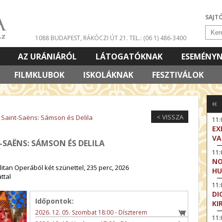
SAJT
1088 BUDAPEST, RÁKÓCZI ÚT 21.
TEL.: (06 1) 486-3400
AZ URÁNIÁRÓL
LÁTOGATÓKNAK
ESEMÉNY
FILMKLUBOK
ISKOLÁKNAK
FESZTIVÁLOK
«
< VISSZA
e Saint-Saëns: Sámson és Delila
11
EX
VA
T-SAËNS: SÁMSON ÉS DELILA
11
NO
itan Operából két szünettel, 235 perc, 2026
HU
ttal
11:
DI
Időpontok:
KI
2026. 12. 05. Szombat 18:00 - Díszterem
11: