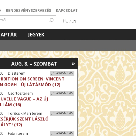
Ó
RENDEZVÉNYSZERVEZÉS
KAPCSOLAT
HU
/
EN
NAPTÁR
JEGYEK
»
AUG. 8. – SZOMBAT
:00 Díszterem
JEGYVÁSÁRLÁS
HIBITION ON SCREEN: VINCENT
N GOGH - ÚJ LÁTÁSMÓD (12)
:00 Csortos terem
JEGYVÁSÁRLÁS
UVELLE VAGUE – AZ ÚJ
LLÁM (16)
00 Törőcsik Mari terem
JEGYVÁSÁRLÁS
CSÉRJÜK SZENT LÁSZLÓ
RÁLYT! (12)
00 Fábri terem
JEGYVÁSÁRLÁS