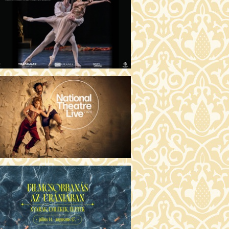
GENTIN TÖRTÉNETEK (16)
00 Fábri terem
JEGYVÁSÁRLÁS
 ÖRDÖG PRADÁT VISEL 2. (12)
:00 Csortos terem
JEGYVÁSÁRLÁS
ÁM ALMÁI (16)
00 Törőcsik Mari terem
JEGYVÁSÁRLÁS
GYAN TUDNÉK ÉLNI
LKÜLED? (12)
:00 Díszterem
JEGYVÁSÁRLÁS
ÜSSZEIA (16)