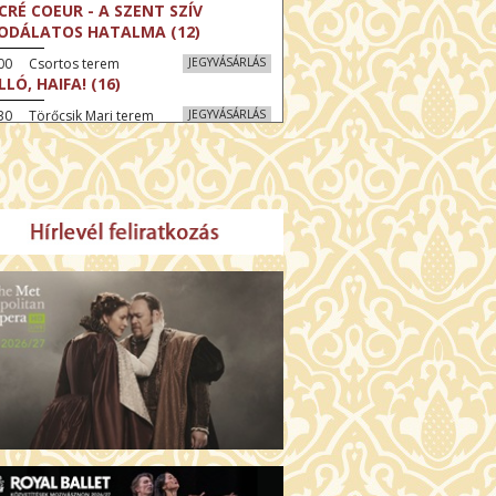
CRÉ COEUR - A SZENT SZÍV
ODÁLATOS HATALMA (12)
:00 Csortos terem
JEGYVÁSÁRLÁS
LLÓ, HAIFA! (16)
30 Törőcsik Mari terem
JEGYVÁSÁRLÁS
KEGYELEM (16)
:30 Díszterem
JEGYVÁSÁRLÁS
GYAR MENYEGZŐ (12)
30 Fábri terem
JEGYVÁSÁRLÁS
SSZI ÉSZAK (12)
:00 Csortos terem
JEGYVÁSÁRLÁS
HÁCS – VILÁGOK HARCA (12)
:30 Díszterem
JEGYVÁSÁRLÁS
ÜSSZEIA (16)
00 Törőcsik Mari terem
JEGYVÁSÁRLÁS
LÁLKOZÁS A BUDDHÁVAL (12)
00 Fábri terem
JEGYVÁSÁRLÁS
MO (12)
:00 Csortos terem
JEGYVÁSÁRLÁS