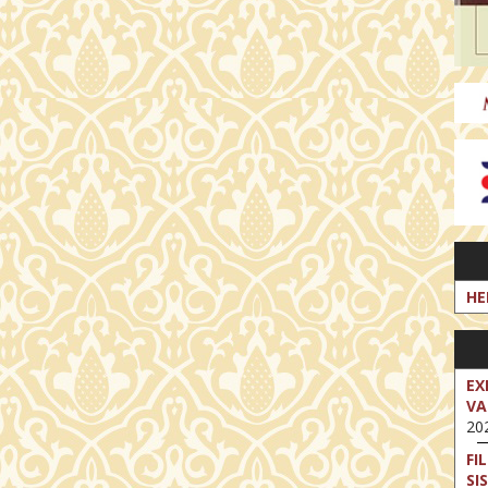
HE
EX
VA
202
FI
SI