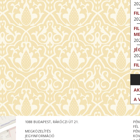
202
FI
202
FI
M
202
JÉ
202
FI
202
FI
202
AK
EX
A 
VA
202
NT
1088 BUDAPEST, RÁKÓCZI ÚT 21.
PÉN
ST
FÉL
202
MEGKÖZELÍTÉS
PÉN
JEGYINFORMÁCIÓ
KÖV
BE