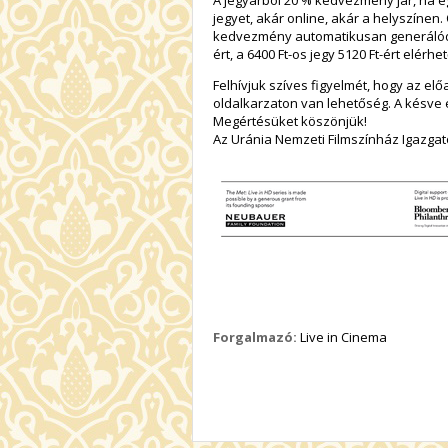
A jegyárból 20 % kedvezmény jár, ha e
jegyet, akár online, akár a helyszínen.
kedvezmény automatikusan generálódik, 
ért, a 6400 Ft-os jegy 5120 Ft-ért elérhet
Felhívjuk szíves figyelmét, hogy az el
oldalkarzaton van lehetőség. A késve 
Megértésüket köszönjük!
Az Uránia Nemzeti Filmszínház Igazga
Forgalmazó:
Live in Cinema