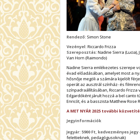
Rendező:
Simon Stone
Vezényel:
Riccardo Frizza
Szereposztás:
Nadine Sierra (Lucia), 
Van Horn (Raimondo)
Nadine Sierra emlékezetes szerepe vol
évad előadásában, amelyet most a nyá
hősnője megöli a számára kijelölt férj
operát az ausztrál színház- és filmre
színpadraállításában, Riccardo Frizza 
Edgardóként járult hozzá a bel canto tűz
Enricót, és a basszista Matthew Rose R
A MET NYÁR 2025 további közvetítés
Jegyinformációk
J
egyár: 5900 Ft, kedvezményes jegy 
felettieknek, pedagógusoknak)