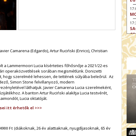
17
MO
17:
SA
CS
17:
SZ
Javier Camarena (Edgardo), Artur Ruciński (Enrico), Christian
17
MO
t a Lammermoori Lucia kísérteties főhősnője a 2021/22-es
ri operaközvetítések sorában megismétlünk. Donizetti
19
et, hogy szerelméé lehessen, de tettének súlyába beleőrül. Az
OD
ndező, Simon Stone felvillanyozó, modern
19
vezényletével láthatjuk. Javier Camarena Lucia szerelmeként,
ME
ijátékhoz. A bariton Artur Ruciński alakítja Lucia testvérét,
aimondót, Lucia oktatóját.
19:
KE
ei itt érhetők el >>>
20:
AZ
4900 Ft
(diákoknak, 26 év alattiaknak, nyugdíjasoknak, 65 év