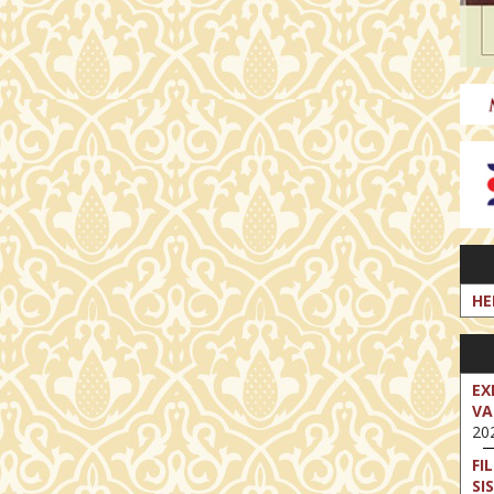
HE
EX
VA
202
FI
SI