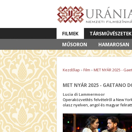
FILMEK
TÁRSMŰVÉSZETEK
MŰSORON
VETÍTETT KÉPES ELŐADÁSOK
HAMAROSAN
Kezdőlap
»
Film
»
MET NYÁR 2025 - Gaet
MET NYÁR 2025 - GAETANO 
Lucia di Lammermoor
Operaközvetítés felvételről a New York
olasz nyelven, angol és magyar feliratt