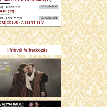
:00 Díszterem
JEGYVÁSÁRLÁS
MO (12)
30 Fábri terem
JEGYVÁSÁRLÁS
CRÉ COEUR - A SZENT SZÍV
ODÁLATOS HATALMA (12)
30 Törőcsik Mari terem
JEGYVÁSÁRLÁS
ERELMEM, MAROKKÓ (16)
:30 Csortos terem
JEGYVÁSÁRLÁS
HÁCS – VILÁGOK HARCA (12)
:00 Díszterem
JEGYVÁSÁRLÁS
ÜSSZEIA (16)
:30 Csortos terem
JEGYVÁSÁRLÁS
GHÍVÁS (16)
30 Fábri terem
JEGYVÁSÁRLÁS
SERŰ KARÁCSONY (16)
00 Törőcsik Mari terem
JEGYVÁSÁRLÁS
 IDEGEN (16)