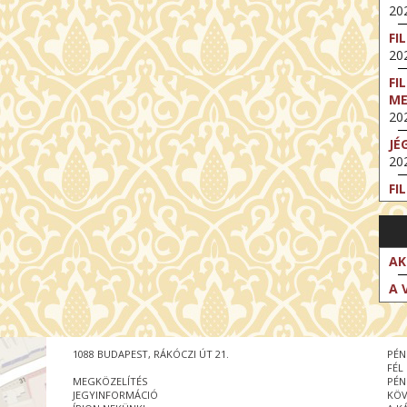
202
FI
202
FI
M
202
JÉ
202
FI
202
FI
202
AK
EX
A 
VA
202
NT
1088 BUDAPEST, RÁKÓCZI ÚT 21.
PÉN
ST
FÉL
202
MEGKÖZELÍTÉS
PÉN
JEGYINFORMÁCIÓ
KÖV
BE