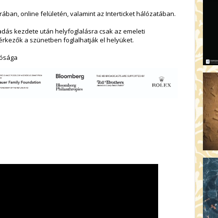
ban, online felületén, valamint az Interticket hálózatában.
őadás kezdete után helyfoglalásra csak az emeleti
érkezők a szünetben foglalhatják el helyüket.
tósága