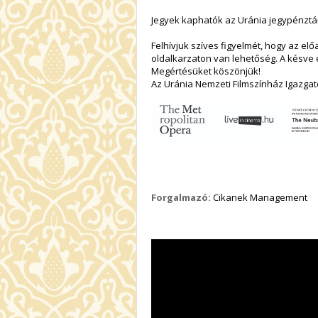
Jegyek kaphatók az Uránia jegypénztárá
Felhívjuk szíves figyelmét, hogy az el
oldalkarzaton van lehetőség. A késve 
Megértésüket köszönjük!
Az Uránia Nemzeti Filmszínház Igazga
Forgalmazó:
Cikanek Management