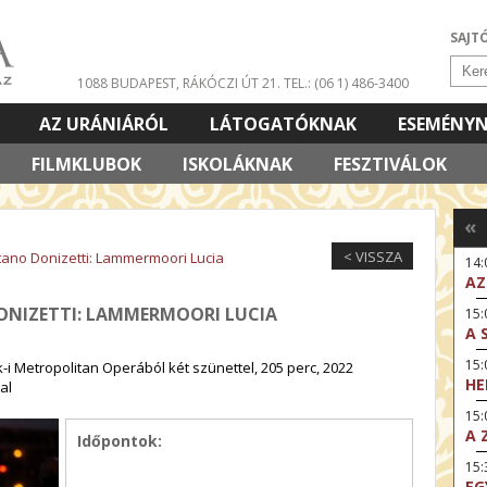
SAJT
1088 BUDAPEST, RÁKÓCZI ÚT 21.
TEL.: (06 1) 486-3400
AZ URÁNIÁRÓL
LÁTOGATÓKNAK
ESEMÉNY
FILMKLUBOK
ISKOLÁKNAK
FESZTIVÁLOK
«
< VISSZA
ano Donizetti: Lammermoori Lucia
14
AZ
DONIZETTI: LAMMERMOORI LUCIA
15:
A 
15
-i Metropolitan Operából két szünettel, 205 perc, 2022
HE
al
15:
A 
Időpontok:
15
EG