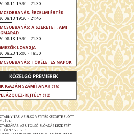
6.08.11 19:30 - 21:30
LMCSOBBANÁS: ÉRZELMI ÉRTÉK
6.08.13 19:30 - 21:45
LMCSOBBANÁS: A SZERETET, AMI
EGMARAD
6.08.18 19:30 - 21:30
GMEZŐK LOVAGJA
6.08.23 16:00 - 18:30
LMCSOBBANÁS: TÖKÉLETES NAPOK
6.08.25 19:30 - 21:45
KÖZELGŐ PREMIEREK
LMCSOBBANÁS: IFJÚSÁG
6.08.27 19:30 - 21:30
IK IGAZÁN SZÁMÍTANAK (16)
HIBITION ON SCREEN: VINCENT
VELÁZQUEZ-REJTÉLY (12)
N GOGH - ÚJ LÁTÁSMÓD
6.08.30 11:00 - 12:30
 LIVE / DAVID IRELAND: THE FIFTH
ZTÁRNYITÁS: AZ ELSŐ VETÍTÉS KEZDETE ELŐTT
EP
 ÓRÁVAL.
6.09.01 19:00 - 21:00
ZTÁRZÁRÁS: AZ UTOLSÓ ELŐADÁS KEZDETÉT
ETŐEN 15 PERCCEL.
RLIN ELESTE