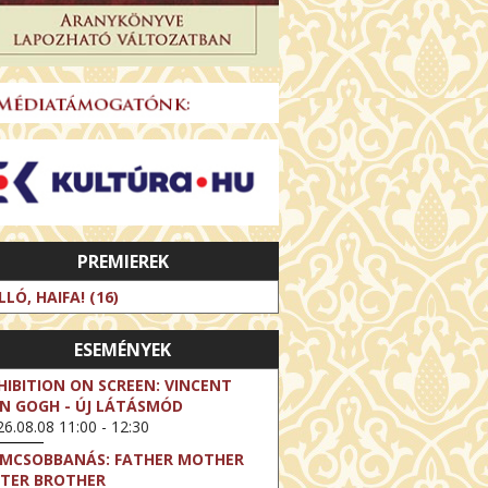
PREMIEREK
LLÓ, HAIFA! (16)
ESEMÉNYEK
HIBITION ON SCREEN: VINCENT
N GOGH - ÚJ LÁTÁSMÓD
6.08.08 11:00 - 12:30
LMCSOBBANÁS: FATHER MOTHER
STER BROTHER