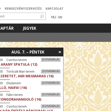
Ó
RENDEZVÉNYSZERVEZÉS
KAPCSOLAT
HU
/
EN
NAPTÁR
JEGYEK
»
AUG. 7. – PÉNTEK
:00 Csortos terem
JEGYVÁSÁRLÁS
 ARANY SPATULA (12)
00 Törőcsik Mari terem
JEGYVÁSÁRLÁS
SZERETET, AMI MEGMARAD (16)
:00 Díszterem
JEGYVÁSÁRLÁS
LLÓ, HAIFA! (16)
00 Fábri terem
JEGYVÁSÁRLÁS
ZONGORAHANGOLÓ (16)
:30 Csortos terem
JEGYVÁSÁRLÁS
Y DÁN ÉPÍTÉSZ PÁRIZSBAN (12)