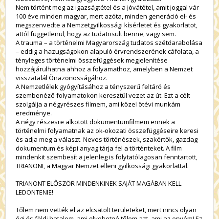
Nem történt meg az igazságtétel és a jóvátétel, amit joggal vár
100 éve minden magyar, mert azóta, minden generáció el- és
megszenvedte a Nemzetgyilkossági kísérletet és gyakorlatot,
attól függetlenül, hogy az tudatosult benne, vagy sem.
A trauma – a történelmi Magyarország tudatos szétdarabolása
– eddig a hazugságokon alapuló érvrendszerének cáfolata, a
tényleges történelmi összefüggések megjelenítése
hozzájárulhatna ahhoz a folyamathoz, amelyben a Nemzet
visszatalál Önazonosságához.
A Nemzetlélek gyógyításához a tényszerű feltáró és
szembenéző folyamatokon keresztül vezet az út. Ezt a célt
szolgálja a négyrészes filmem, ami közel ötévi munkám
eredménye.
A négy részesre alkotott dokumentumfilmem ennek a
történelmi folyamatnak az ok-okozati összefüggéseire keresi
és adja meg a választ. Neves történészek, szakértők, gazdag
dokumentum és képi anyag tárja fel a történteket. A film
mindenkit szembesít a jelenleg is folytatólagosan fenntartott,
TRIANONI, a Magyar Nemzet elleni gyilkossági gyakorlattal.
TRIANONT ELŐSZÖR MINDENKINEK SAJÁT MAGÁBAN KELL
LEDÖNTENIE!
Tőlem nem vették el az elcsatolt területeket, mert nincs olyan
égi és földi hatalom, ami elvehetné tőlem azt, ami az enyém! Ez