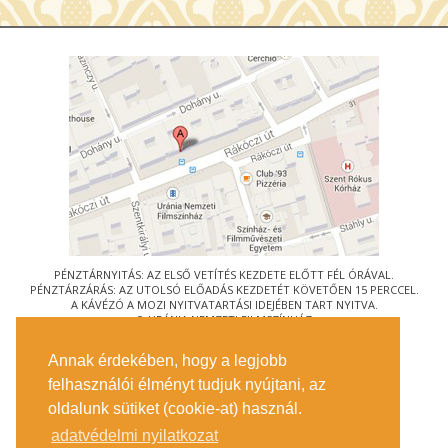
PÉNZTÁRNYITÁS: AZ ELSŐ VETÍTÉS KEZDETE ELŐTT FÉL ÓRÁVAL.
PÉNZTÁRZÁRÁS: AZ UTOLSÓ ELŐADÁS KEZDETÉT KÖVETŐEN 15 PERCCEL.
A KÁVÉZÓ A MOZI NYITVATARTÁSI IDEJÉBEN TART NYITVA.
© URÁNIA NEMZETI FILMSZÍNHÁZ
AZ
ART-MOZI EGYESÜLET
TAGMOZIJA
Annak érdekében, hogy a legjobb
1088 BUDAPEST, RÁKÓCZI ÚT 21.
felhasználói élményt tudjuk nyújtani, az
MEGKÖZELÍTÉS
oldalunk sütiket (cookie-at) használ.
JEGYINFORMÁCIÓ
ÍRJON NEKÜNK!
adatvédelmi nyilatkozat
KÖZÉRDEKŰ ADATOK