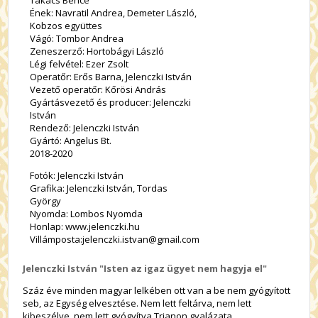
Takács Bence
Ének: Navratil Andrea, Demeter László,
Kobzos együttes
Vágó: Tombor Andrea
Zeneszerző: Hortobágyi László
Légi felvétel: Ezer Zsolt
Operatőr: Erős Barna, Jelenczki István
Vezető operatőr: Kőrösi András
Gyártásvezető és producer: Jelenczki
István
Rendező: Jelenczki István
Gyártó: Angelus Bt.
2018-2020
Fotók: Jelenczki István
Grafika: Jelenczki István, Tordas
György
Nyomda: Lombos Nyomda
Honlap: www.jelenczki.hu
Villámposta:jelenczki.istvan@gmail.com
Jelenczki István "Isten az igaz ügyet nem hagyja el"
Száz éve minden magyar lelkében ott van a be nem gyógyított
seb, az Egység elvesztése. Nem lett feltárva, nem lett
kibeszélve, nem lett gyógyítva Trianon gyalázata.