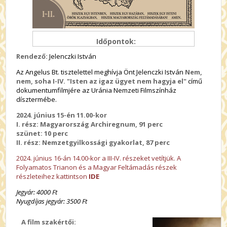
Időpontok:
Rendező:
Jelenczki István
Az Angelus Bt. tisztelettel meghívja Önt Jelenczki István
Nem,
nem, soha I-IV. "Isten az igaz ügyet nem hagyja el"
című
dokumentumfilmjére az Uránia Nemzeti Filmszínház
dísztermébe.
2024. június 15-én 11.00-kor
I. rész: Magyarország Archiregnum, 91 perc
szüne
t: 10 perc
II. rész: Nemzetgyilkossági gyakorlat, 87 perc
2024. június 16-án 14.00-kor a III-IV. részeket vetítjük. A
Folyamatos Trianon és a Magyar Feltámadás részek
részleteihez kattintson
IDE
Jegyár: 4000 Ft
Nyugdíjas jegyár: 3500 Ft
A film szakértői: