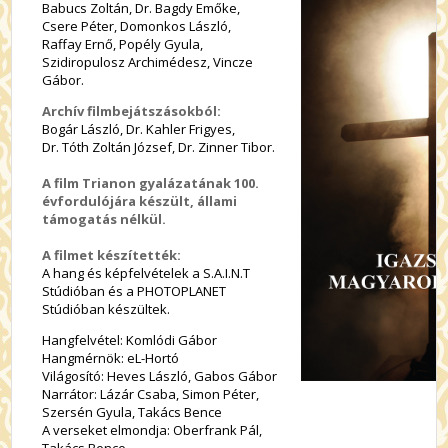
Babucs Zoltán, Dr. Bagdy Emőke,
Csere Péter, Domonkos László,
Raffay Ernő, Popély Gyula,
Szidiropulosz Archimédesz, Vincze
Gábor.
Archív filmbejátszásokból:
Bogár László, Dr. Kahler Frigyes,
Dr. Tóth Zoltán József, Dr. Zinner Tibor.
A film Trianon gyalázatának 100.
évfordulójára készült, állami
támogatás nélkül.
A filmet készítették:
A hang és képfelvételek a S.A.I.N.T
Stúdióban és a PHOTOPLANET
Stúdióban készültek.
Hangfelvétel: Komlódi Gábor
Hangmérnök: eL-Hortó
Világosító: Heves László, Gabos Gábor
Narrátor: Lázár Csaba, Simon Péter,
Szersén Gyula, Takács Bence
A verseket elmondja: Oberfrank Pál,