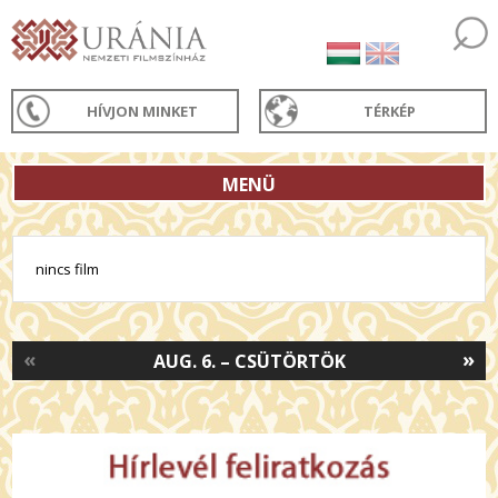
HÍVJON MINKET
TÉRKÉP
MENÜ
nincs film
«
»
AUG. 6. – CSÜTÖRTÖK