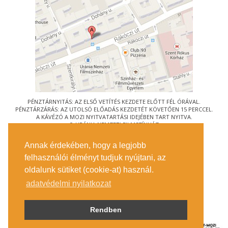
PÉNZTÁRNYITÁS: AZ ELSŐ VETÍTÉS KEZDETE ELŐTT FÉL ÓRÁVAL.
PÉNZTÁRZÁRÁS: AZ UTOLSÓ ELŐADÁS KEZDETÉT KÖVETŐEN 15 PERCCEL.
A KÁVÉZÓ A MOZI NYITVATARTÁSI IDEJÉBEN TART NYITVA.
© URÁNIA NEMZETI FILMSZÍNHÁZ
AZ
ART-MOZI EGYESÜLET
TAGMOZIJA
Annak érdekében, hogy a legjobb
1088 BUDAPEST, RÁKÓCZI ÚT 21.
felhasználói élményt tudjuk nyújtani, az
MEGKÖZELÍTÉS
oldalunk sütiket (cookie-at) használ.
JEGYINFORMÁCIÓ
ÍRJON NEKÜNK!
adatvédelmi nyilatkozat
KÖZÉRDEKŰ ADATOK
SAJTÓ
ADATVÉDELMI TÁJÉKOZTATÓ
Rendben