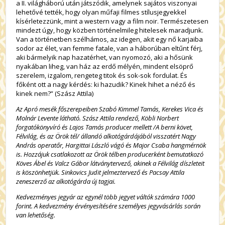
a II. világháború után játszódik, amelynek sajátos viszonyai
lehetővé tették, hogy olyan műfaji filmes stílusjegyekkel
kísérletezzünk, mint a western vagy a film noir. Természetesen
mindezt úgy, hogy közben történelmileg hitelesek maradjunk.
Van a történetben szélhámos, az idegen, akit egy nő karjaiba
sodor az élet, van femme fatale, van a háborúban eltűnt férj,
aki bármelyik nap hazatérhet, van nyomozó, aki a hősünk
nyakában liheg, van ház az erdő mélyén, mindent elsöprő
szerelem, izgalom, rengeteg titok és sok-sok fordulat. És
főként ott a nagy kérdés: ki hazudik? Kinek hihet a néző és
kinek nem?” (Szász Attila)
Az Apró mesék főszerepeiben Szabó Kimmel Tamás, Kerekes Vica és
Molnár Levente látható. Szász Attila rendező, Köbli Norbert
forgatókönyvíró és Lajos Tamás producer mellett /A berni követ,
Félvilág, és az Örök tél/ állandó alkotógárdájából visszatért Nagy
András operatőr, Hargittai László vágó és Major Csaba hangmérnök
is. Hozzájuk csatlakozott az Örök télben producerként bemutatkozó
Köves Ábel és Valcz Gábor látványtervező, akinek a Félvilág díszleteit
is köszönhetjük. Sinkovics Judit jelmeztervező és Pacsay Attila
zeneszerző az alkotógárda új tagjai.
Kedvezményes jegyár az egynél több jegyet váltók számára 1000
forint. A kedvezmény érvényesítésére személyes jegyvásárlás során
van lehetőség.