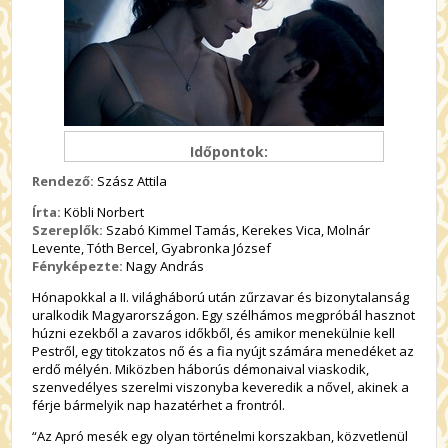
Időpontok:
Rendező:
Szász Attila
Írta:
Köbli Norbert
Szereplők:
Szabó Kimmel Tamás, Kerekes Vica, Molnár
Levente, Tóth Bercel, Gyabronka József
Fényképezte:
Nagy András
Hónapokkal a II. világháború után zűrzavar és bizonytalanság
uralkodik Magyarországon. Egy szélhámos megpróbál hasznot
húzni ezekből a zavaros időkből, és amikor menekülnie kell
Pestről, egy titokzatos nő és a fia nyújt számára menedéket az
erdő mélyén. Miközben háborús démonaival viaskodik,
szenvedélyes szerelmi viszonyba keveredik a nővel, akinek a
férje bármelyik nap hazatérhet a frontról.
“Az Apró mesék egy olyan történelmi korszakban, közvetlenül