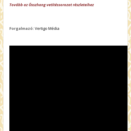
Tovább az Összhang vetítéssorozat részleteihez
Forgalmazó:
Vertigo Média