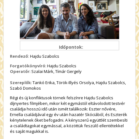
Időpontok:
Rendező:
Hajdu Szabolcs
Forgatókönyvíró
: Hajdu Szabolcs
Operatőr
: Szalai Márk, Tímár Gergely
Szereplők
: Tankó Erika, Török-Illyés Orsolya, Hajdu Szabolcs,
Szabó Domokos
Régi és új konfliktusok törnek felszínre Hajdu Szabolcs
díjnyertes filmjében, mikor két egymástól eltávolodott testvér
családja hosszú idő után ismét találkozik: Eszter nővére,
Ernella családjával egy év után hazatér Skóciából, és Eszterék
kénytelenek őket befogadni. A kényszerű együttlét szembesíti
a családtagokat egymással, a közöttük feszülő ellentétekkel
és saját magukkal is.