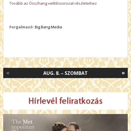
Tovább az Összhang vetítéssorozat részleteihez
Forgalmazó:
Big Bang Media
«
»
AUG. 8. – SZOMBAT