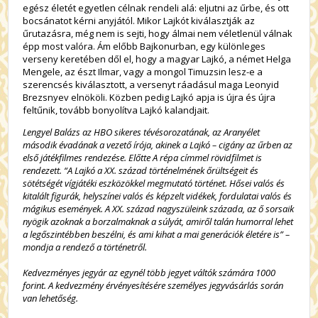
egész életét egyetlen célnak rendeli alá: eljutni az űrbe, és ott
bocsánatot kérni anyjától. Mikor Lajkót kiválasztják az
űrutazásra, még nem is sejti, hogy álmai nem véletlenül válnak
épp most valóra. Ám előbb Bajkonurban, egy különleges
verseny keretében dől el, hogy a magyar Lajkó, a német Helga
Mengele, az észt Ilmar, vagy a mongol Timuzsin lesz-e a
szerencsés kiválasztott, a versenyt ráadásul maga Leonyid
Brezsnyev elnököli. Közben pedig Lajkó apja is újra és újra
feltűnik, tovább bonyolítva Lajkó kalandjait.
Lengyel Balázs az HBO sikeres tévésorozatának, az Aranyélet
második évadának a vezető írója, akinek a Lajkó – cigány az űrben az
első játékfilmes rendezése. Előtte A répa címmel rövidfilmet is
rendezett. “A Lajkó a XX. század történelmének őrültségeit és
sötétségét vígjátéki eszközökkel megmutató történet. Hősei valós és
kitalált figurák, helyszínei valós és képzelt vidékek, fordulatai valós és
mágikus események. A XX. század nagyszüleink százada, az ő sorsaik
nyögik azoknak a borzalmaknak a súlyát, amiről talán humorral lehet
a legőszintébben beszélni, és ami kihat a mai generációk életére is” –
mondja a rendező a történetről.
Kedvezményes jegyár az egynél több jegyet váltók számára 1000
forint. A kedvezmény érvényesítésére személyes jegyvásárlás során
van lehetőség.