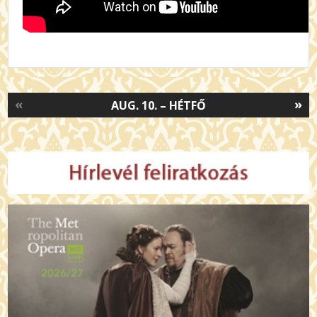
«
»
AUG. 10. – HÉTFŐ