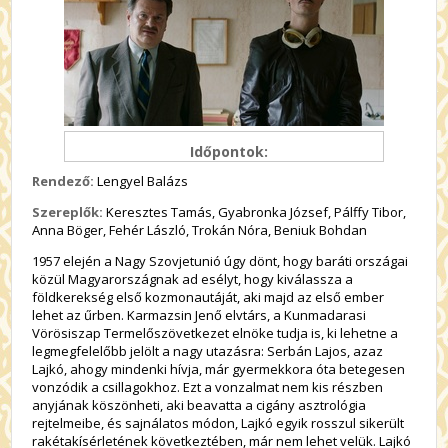
Időpontok:
Rendező:
Lengyel Balázs
Szereplők:
Keresztes Tamás, Gyabronka József, Pálffy Tibor,
Anna Böger, Fehér László, Trokán Nóra, Beniuk Bohdan
1957 elején a Nagy Szovjetunió úgy dönt, hogy baráti országai
közül Magyarországnak ad esélyt, hogy kiválassza a
földkerekség első kozmonautáját, aki majd az első ember
lehet az űrben. Karmazsin Jenő elvtárs, a Kunmadarasi
Vörösiszap Termelőszövetkezet elnöke tudja is, ki lehetne a
legmegfelelőbb jelölt a nagy utazásra: Serbán Lajos, azaz
Lajkó, ahogy mindenki hívja, már gyermekkora óta betegesen
vonzódik a csillagokhoz. Ezt a vonzalmat nem kis részben
anyjának köszönheti, aki beavatta a cigány asztrológia
rejtelmeibe, és sajnálatos módon, Lajkó egyik rosszul sikerült
rakétakísérletének következtében, már nem lehet velük. Lajkó