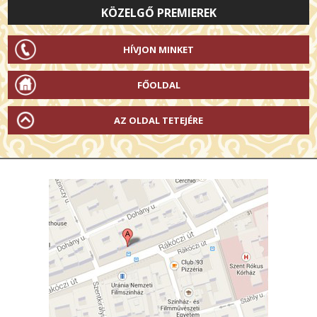
KÖZELGŐ PREMIEREK
HÍVJON MINKET
FŐOLDAL
AZ OLDAL TETEJÉRE