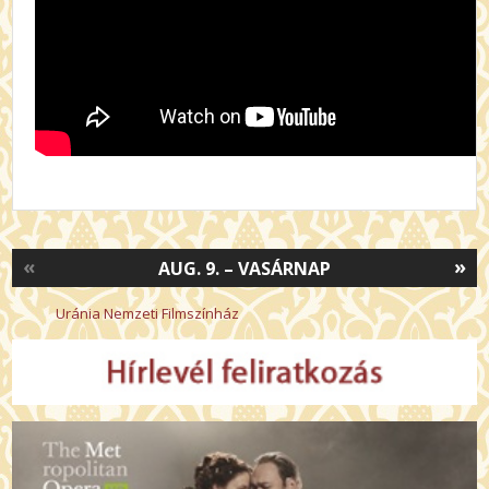
«
»
AUG. 9. – VASÁRNAP
Uránia Nemzeti Filmszínház