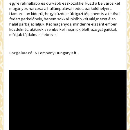
egyre rafináltabb és durvább eszközökkel küzd a belváros két
magányos harcosa a hullámpalával fedett parkolóhelyért.
Hamarosan kiderül, hogy küzdelmük igazi tétje nem is a tetővel
fedett parkolóhely, hanem sokkal inkább két világnézet élet-
halál párbaját látjuk. Két magányos, mindenre elszánt ember
küzdelmét, akiknek szembe kell nézniük élethazugságaikkal,
múltjuk fájdalmas sebeivel.
Forgalmazó:
A Company Hungary Kft.