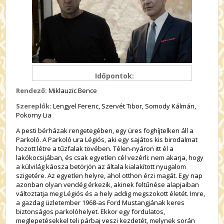
Időpontok:
Rendező:
Miklauzic Bence
Szereplők:
Lengyel Ferenc, Szervét Tibor, Somody Kálmán,
Pokorny Lia
A pesti bérházak rengetegében, egy üres foghíjtelken áll a
Parkoló. A Parkoló ura Légiós, aki egy sajátos kis birodalmat
hozott létre a tűzfalak tövében. Télen-nyáron itt él a
lakókocsijában, és csak egyetlen cél vezérli: nem akarja, hogy
a külvilág káosza betörjön az általa kialakított nyugalom
szigetére. Az egyetlen helyre, ahol otthon érzi magát. Egy nap
azonban olyan vendég érkezik, akinek feltűnése alapjaiban
változtatja meg Légiós és a hely addig megszokott életét. Imre,
a gazdag üzletember 1968-as Ford Mustangjának keres
biztonságos parkolóhelyet. Ekkor egy fordulatos,
meglepetésekkel teli párbaj veszi kezdetét, melynek során