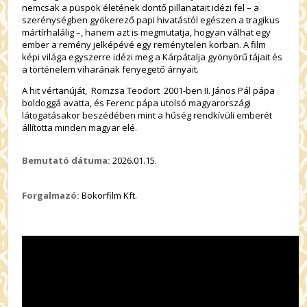
nemcsak a püspök életének döntő pillanatait idézi fel – a
szerénységben gyökerező papi hivatástól egészen a tragikus
mártírhalálig –, hanem azt is megmutatja, hogyan válhat egy
ember a remény jelképévé egy reménytelen korban. A film
képi világa egyszerre idézi meg a Kárpátalja gyönyörű tájait és
a történelem viharának fenyegető árnyait.
A hit vértanúját, Romzsa Teodort 2001-ben II. János Pál pápa
boldoggá avatta, és Ferenc pápa utolsó magyarországi
látogatásakor beszédében mint a hűség rendkívüli emberét
állította minden magyar elé.
Bemutató dátuma:
2026.01.15.
Forgalmazó:
Bokorfilm Kft.