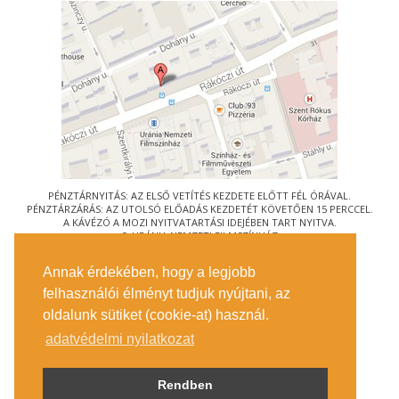
PÉNZTÁRNYITÁS: AZ ELSŐ VETÍTÉS KEZDETE ELŐTT FÉL ÓRÁVAL.
PÉNZTÁRZÁRÁS: AZ UTOLSÓ ELŐADÁS KEZDETÉT KÖVETŐEN 15 PERCCEL.
A KÁVÉZÓ A MOZI NYITVATARTÁSI IDEJÉBEN TART NYITVA.
© URÁNIA NEMZETI FILMSZÍNHÁZ
AZ
ART-MOZI EGYESÜLET
TAGMOZIJA
Annak érdekében, hogy a legjobb
1088 BUDAPEST, RÁKÓCZI ÚT 21.
felhasználói élményt tudjuk nyújtani, az
MEGKÖZELÍTÉS
oldalunk sütiket (cookie-at) használ.
JEGYINFORMÁCIÓ
ÍRJON NEKÜNK!
adatvédelmi nyilatkozat
KÖZÉRDEKŰ ADATOK
SAJTÓ
ADATVÉDELMI TÁJÉKOZTATÓ
Rendben