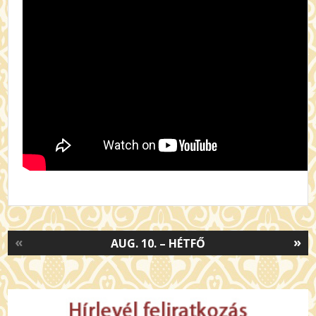
«
»
AUG. 10. – HÉTFŐ