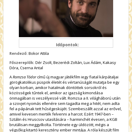
Időpontok:
Rendező:
Bokor Attila
Főszereplők:
Dér Zsolt, Bezerédi Zoltán, Lux Ádám, Kakasy
Dóra, Cserna Antal
A
Romzsa Tódor
című új magyar játékfilm iegy fiatal kárpátaljai
görögkatolikus püspök életét és vértanúságát mutatja be egy
olyan korban, amikor hatalmak döntöttek sorsokról és
közösségek tűntek el, amikor az igazság kimondása
önmagában is veszélyessé vált. Romzsa a II. világháború után
a szovjet nyomás ellenére sem tagadta meg a hitét, nem adta
fel a pápának tett hűségesküjét. Szembeszállt azzal az erővel,
amivel kevesen merték felvenni a harcot. Ezért 1947-ben –
Sztálin és Hruscsov utasítására – harminchét évesen, a KGB
brutálisan meggyilkolta. Története egy üldözött, mégis a
végsőkig kitartó keresztény ember mintája. A róla készült film