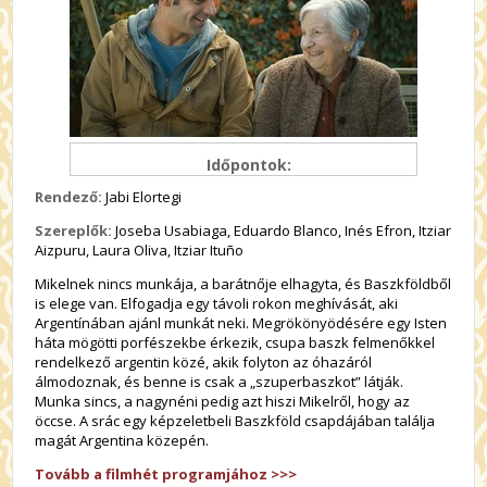
Időpontok:
Rendező:
Jabi Elortegi
Szereplők:
Joseba Usabiaga, Eduardo Blanco, Inés Efron, Itziar
Aizpuru, Laura Oliva, Itziar Ituño
Mikelnek nincs munkája, a barátnője elhagyta, és Baszkföldből
is elege van. Elfogadja egy távoli rokon meghívását, aki
Argentínában ajánl munkát neki. Megrökönyödésére egy Isten
háta mögötti porfészekbe érkezik, csupa baszk felmenőkkel
rendelkező argentin közé, akik folyton az óhazáról
álmodoznak, és benne is csak a „szuperbaszkot” látják.
Munka sincs, a nagynéni pedig azt hiszi Mikelről, hogy az
öccse. A srác egy képzeletbeli Baszkföld csapdájában találja
magát Argentina közepén.
Tovább a filmhét programjához >>>