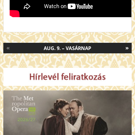
«
»
AUG. 9. – VASÁRNAP