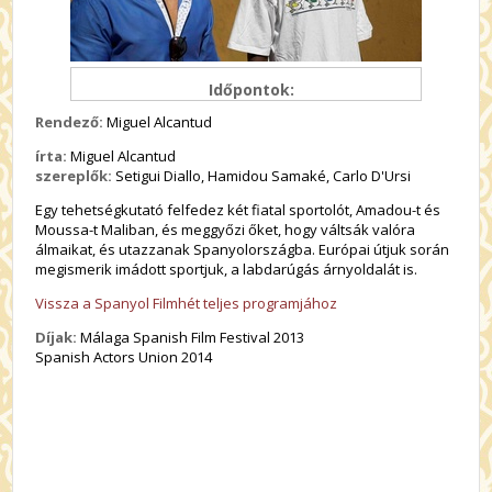
Időpontok:
Rendező:
Miguel Alcantud
írta:
Miguel Alcantud
szereplők:
Setigui Diallo, Hamidou Samaké, Carlo D'Ursi
Egy tehetségkutató felfedez két fiatal sportolót, Amadou-t és
Moussa-t Maliban, és meggyőzi őket, hogy váltsák valóra
álmaikat, és utazzanak Spanyolországba. Európai útjuk során
megismerik imádott sportjuk, a labdarúgás árnyoldalát is.
Vissza a Spanyol Filmhét teljes programjához
Díjak:
Málaga Spanish Film Festival 2013
Spanish Actors Union 2014