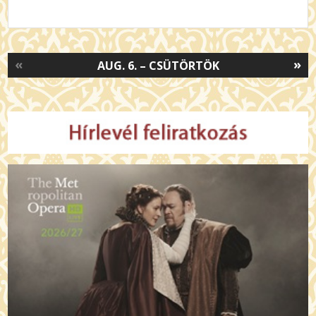
«
»
AUG. 6. – CSÜTÖRTÖK