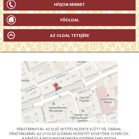
HÍVJON MINKET
FŐOLDAL
AZ OLDAL TETEJÉRE
PÉNZTÁRNYITÁS: AZ ELSŐ VETÍTÉS KEZDETE ELŐTT FÉL ÓRÁVAL.
PÉNZTÁRZÁRÁS: AZ UTOLSÓ ELŐADÁS KEZDETÉT KÖVETŐEN 15 PERCCEL.
A KÁVÉZÓ A MOZI NYITVATARTÁSI IDEJÉBEN TART NYITVA.