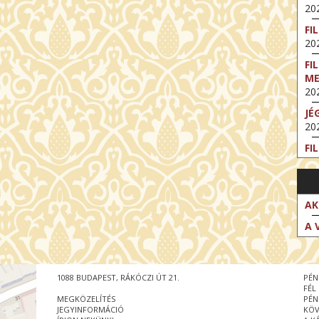
202
FI
202
FI
M
202
JÉ
202
FI
202
FI
202
AK
EX
A 
VA
202
NT
1088 BUDAPEST, RÁKÓCZI ÚT 21.
PÉN
ST
FÉL
202
MEGKÖZELÍTÉS
PÉN
JEGYINFORMÁCIÓ
KÖV
BE