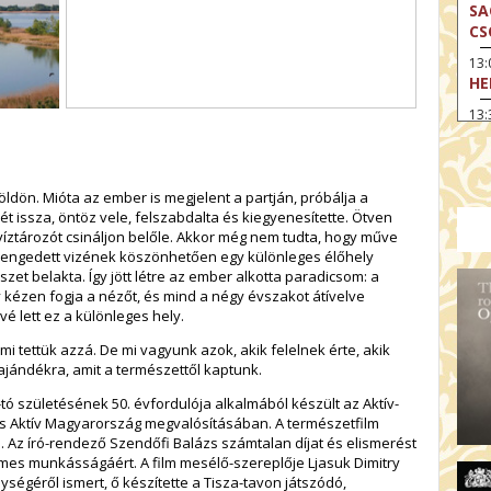
SA
CS
13
HE
13:
A 
13
MA
ldön. Mióta az ember is megjelent a partján, próbálja a
zét issza, öntöz vele, felszabdalta és kiegyenesítette. Ötven
14:
ME
víztározót csináljon belőle. Akkor még nem tudta, hogy műve
yó kiengedett vizének köszönhetően egy különleges élőhely
15
szet belakta. Így jött létre az ember alkotta paradicsom: a
MO
ry kézen fogja a nézőt, és mind a négy évszakot átívelve
é lett ez a különleges hely.
15
OD
mi tettük azzá. De mi vagyunk azok, akik felelnek érte, akik
ajándékra, amit a természettől kaptunk.
16:
TA
a-tó születésének 50. évfordulója alkalmából készült az Aktív-
 és Aktív Magyarország megvalósításában. A természetfilm
17:
MO
. Az író-rendező Szendőfi Balázs számtalan díjat és elismerést
ilmes munkásságáért. A film mesélő-szereplője Ljasuk Dimitry
17
ységéről ismert, ő készítette a Tisza-tavon játszódó,