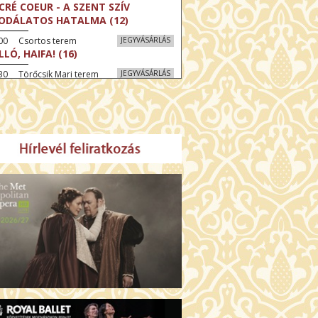
CRÉ COEUR - A SZENT SZÍV
ODÁLATOS HATALMA (12)
:00 Csortos terem
JEGYVÁSÁRLÁS
LLÓ, HAIFA! (16)
30 Törőcsik Mari terem
JEGYVÁSÁRLÁS
KEGYELEM (16)
:30 Díszterem
JEGYVÁSÁRLÁS
GYAR MENYEGZŐ (12)
30 Fábri terem
JEGYVÁSÁRLÁS
SSZI ÉSZAK (12)
:00 Csortos terem
JEGYVÁSÁRLÁS
HÁCS – VILÁGOK HARCA (12)
:30 Díszterem
JEGYVÁSÁRLÁS
ÜSSZEIA (16)
00 Törőcsik Mari terem
JEGYVÁSÁRLÁS
LÁLKOZÁS A BUDDHÁVAL (12)
00 Fábri terem
JEGYVÁSÁRLÁS
MO (12)
:00 Csortos terem
JEGYVÁSÁRLÁS