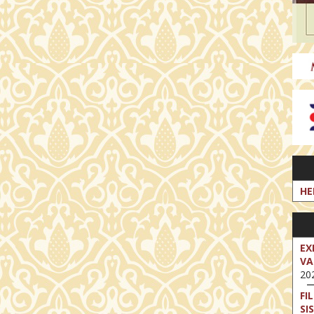
HE
EX
VA
202
FI
SI