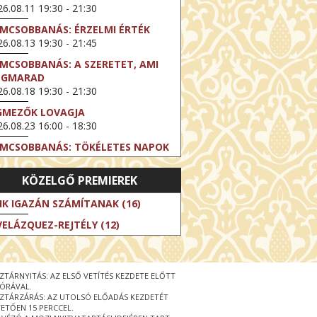
6.08.11 19:30 - 21:30
LMCSOBBANÁS: ÉRZELMI ÉRTÉK
6.08.13 19:30 - 21:45
LMCSOBBANÁS: A SZERETET, AMI
EGMARAD
6.08.18 19:30 - 21:30
GMEZŐK LOVAGJA
6.08.23 16:00 - 18:30
LMCSOBBANÁS: TÖKÉLETES NAPOK
6.08.25 19:30 - 21:45
KÖZELGŐ PREMIEREK
LMCSOBBANÁS: IFJÚSÁG
6.08.27 19:30 - 21:30
IK IGAZÁN SZÁMÍTANAK (16)
HIBITION ON SCREEN: VINCENT
VELÁZQUEZ-REJTÉLY (12)
N GOGH - ÚJ LÁTÁSMÓD
6.08.30 11:00 - 12:30
 LIVE / DAVID IRELAND: THE FIFTH
ZTÁRNYITÁS: AZ ELSŐ VETÍTÉS KEZDETE ELŐTT
EP
 ÓRÁVAL.
6.09.01 19:00 - 21:00
ZTÁRZÁRÁS: AZ UTOLSÓ ELŐADÁS KEZDETÉT
ETŐEN 15 PERCCEL.
RLIN ELESTE