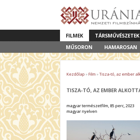
FILMEK
TÁRSMŰVÉSZETEK
MŰSORON
VETÍTETT KÉPES ELŐADÁSOK
HAMAROSAN
Kezdőlap
»
Film
»
Tisza-tó, az ember a
TISZA-TÓ, AZ EMBER ALKOT
magyar természetfilm, 85 perc, 2023
magyar nyelven