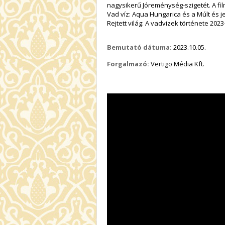
nagysikerű Jóreménység-szigetét. A fi
Vad víz: Aqua Hungarica és a Múlt és j
Rejtett világ: A vadvizek története 202
Bemutató dátuma:
2023.10.05.
Forgalmazó:
Vertigo Média Kft.