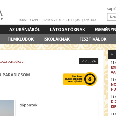
SAJT
1088 BUDAPEST, RÁKÓCZI ÚT 21.
TEL.: (06 1) 486-3400
AZ URÁNIÁRÓL
LÁTOGATÓKNAK
ESEMÉNY
FILMKLUBOK
ISKOLÁKNAK
FESZTIVÁLOK
«
< VISSZA
lkotta paradicsom
11
EX
VA
TA PARADICSOM
11
NO
HU
11:
DI
Időpontok:
KI
11: