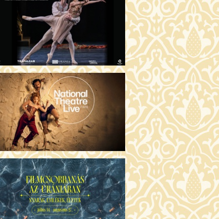
GENTIN TÖRTÉNETEK (16)
00 Fábri terem
JEGYVÁSÁRLÁS
 ÖRDÖG PRADÁT VISEL 2. (12)
:00 Csortos terem
JEGYVÁSÁRLÁS
ÁM ALMÁI (16)
00 Törőcsik Mari terem
JEGYVÁSÁRLÁS
GYAN TUDNÉK ÉLNI
LKÜLED? (12)
:00 Díszterem
JEGYVÁSÁRLÁS
ÜSSZEIA (16)