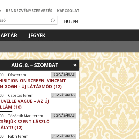
Ó
RENDEZVÉNYSZERVEZÉS
KAPCSOLAT
HU
/
EN
NAPTÁR
JEGYEK
»
AUG. 8. – SZOMBAT
:00 Díszterem
JEGYVÁSÁRLÁS
HIBITION ON SCREEN: VINCENT
N GOGH - ÚJ LÁTÁSMÓD (12)
:00 Csortos terem
JEGYVÁSÁRLÁS
UVELLE VAGUE – AZ ÚJ
LLÁM (16)
00 Törőcsik Mari terem
JEGYVÁSÁRLÁS
CSÉRJÜK SZENT LÁSZLÓ
RÁLYT! (12)
00 Fábri terem
JEGYVÁSÁRLÁS