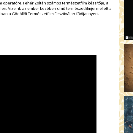
AR
lm operatőre, Fehér Zoltán számos természetfilm készítője, a
elen: Vizeink az ember kezében című természetfilmjei mellett a
19:
3-ban a Gödöllői Természetfilm Fesztiválon fődíjat nyert.
AZ
19
ÁD
19:
HO
NÉ
19
OD