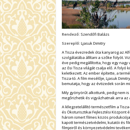
Rendező:
Szendőfi Balázs
Szereplő:
Ljasuk Dimitry
A Tisza évezredek óta kanyarog az Alfö
szolgálatába állítani a szőke folyót. Vi
éve pedig megállította, hogy egy nagy 
az ősi Tisza világát csalja elő. A fol
keletkezett. Az ember építette, a termé
Tisza-tó. A film mesélője, Ljasuk Dimit
bemutatja, hogy az évtizedek során miv
Mily gyönyörűt alkottunk, pedig nem is 
megőrizhetik és vigyázhatnak arra az 
A lélegzetelállító természetfilm a Tisz
és Ökoturisztikai Fejlesztési Központ
három ismert filmes közös produkciója
kapott természetvédelmi, kutatói és f
filmjeiről és környezetvédelmi tevéken