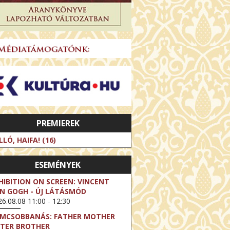
PREMIEREK
LLÓ, HAIFA! (16)
ESEMÉNYEK
HIBITION ON SCREEN: VINCENT
N GOGH - ÚJ LÁTÁSMÓD
6.08.08 11:00 - 12:30
LMCSOBBANÁS: FATHER MOTHER
STER BROTHER