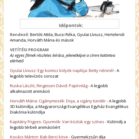
Időpontok:
Rendező:
Bertóti Attila, Bucsi Réka, Gyulai Líviusz, Hertelendi
Amanda, Horváth Mária és mások
VETÍTÉSI PROGRAM
Az egyes filmek részletes leírása, jelenetképei a címre kattintva
elérhető
Gyulai Líviusz: Egy komisz kölyök naplója: Betty néninél
- A
legjobb televíziós sorozat
Ruska László, Ringeisen Dávid: Papírvilág
- A legjobb
alkalmazott animáció
Horváth Mária: Cigánymesék: Doja, a cigány tündér
- A legjobb
3D különdíja, a Magyarországi Evangélikus Egyház Evangélikus
Diakónia különdíja
Kapitány Frigyes: Gyurmók: Van köztük egy színes
- Különdíj a
legjobb térbeli animációért
Kovács Márton: Bab Berci köve
- Gyermekzsűri díja