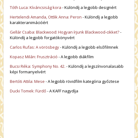
Tóth Luca: Kíváncsiság kora
- Különdíj a legjobb designért
Hertelendi Amanda, Ottlik Anna: Peron
- Különdíj a legjobb
karakteranimációért
Gellár Csaba: Blackwood: Hogyan írjunk Blackwood-cikket?
-
Különdíj a legjobb forgatókönyvért
Carlos Rufas: A vörösbegy
- Különdíj a legjobb elsőfilmnek
Kopasz Milán: Frusztráció
- A legjobb diákfilm
Bucsi Réka: Symphony No. 42.
- Különdíj a legszínvonalasabb
képi formanyelvért
Bertóti Attila: Mese
- A legjobb rövidfilm kategória győztese
Ducki Tomek: Fürdő
- A KAFF nagydíja