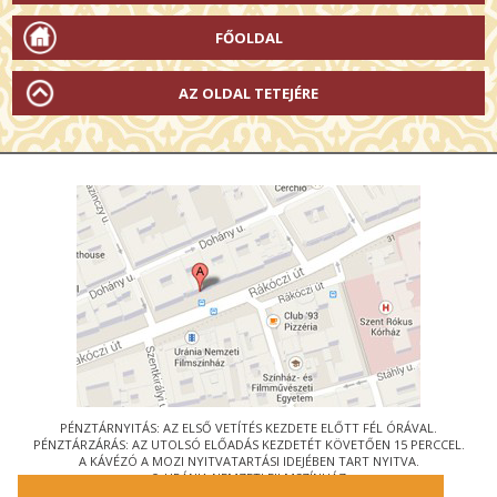
FŐOLDAL
AZ OLDAL TETEJÉRE
PÉNZTÁRNYITÁS: AZ ELSŐ VETÍTÉS KEZDETE ELŐTT FÉL ÓRÁVAL.
PÉNZTÁRZÁRÁS: AZ UTOLSÓ ELŐADÁS KEZDETÉT KÖVETŐEN 15 PERCCEL.
A KÁVÉZÓ A MOZI NYITVATARTÁSI IDEJÉBEN TART NYITVA.
© URÁNIA NEMZETI FILMSZÍNHÁZ
AZ
ART-MOZI EGYESÜLET
TAGMOZIJA