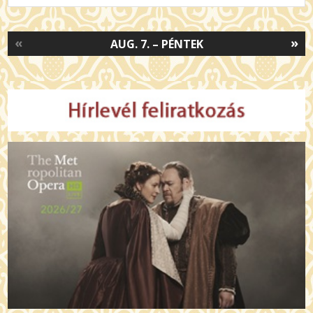
«
»
AUG. 7. – PÉNTEK