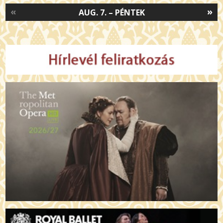
«
»
AUG. 7. – PÉNTEK