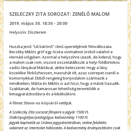
SZELECZKY ZITA SOROZAT: ZENÉLŐ MALOM
2019. május 30. 18:30 - 20:00
Helyszín:
Díszterem
Huszka Jenő "Lili bárónő" című operettjének filmváltozata.
Berzéky Miklós gróf egy ócska vízimalmot örököl valahol a
Hernád-völgyben. Azonnal a helyszínre utazik, de kiderül, hogy
a malom csak rom, viszont összetalálkozik a helyi földbirtokos
vadóc lányával Mártával, akibe beleszeret. Hogy a lány
közelébe férkőzhessen, inasruhát ölt, azaz szerepet cserél a
komornyikkal. Ebből rengeteg bonyodalom származik s
mindketten, Márta és Miklós is azt hiszi, hogy a másik hazudik.
Szakítanak, de hamarosan lehetőség teremtődik a
kimagyarázkodásra és a kibékülésre.
A filmet
35mm-es kópiáról
vetítjük.
A Szeleczky Zita sorozat filmjeire a jegyár 1500 Ft.
Diák/nyugdíjas/pedagógus kedvezmény 1100 Ft.
Jegyek kaphatók az Uránia jegypénztárában, online felületén,
valamint az Interticket hálózatán. A kedvezmény érvényesítésére csak