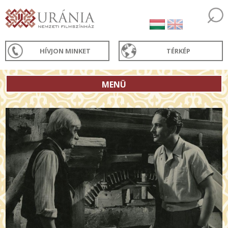
HÍVJON MINKET
TÉRKÉP
MENÜ