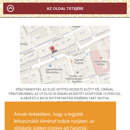
AZ OLDAL TETEJÉRE
PÉNZTÁRNYITÁS: AZ ELSŐ VETÍTÉS KEZDETE ELŐTT FÉL ÓRÁVAL.
PÉNZTÁRZÁRÁS: AZ UTOLSÓ ELŐADÁS KEZDETÉT KÖVETŐEN 15 PERCCEL.
A KÁVÉZÓ A MOZI NYITVATARTÁSI IDEJÉBEN TART NYITVA.
© URÁNIA NEMZETI FILMSZÍNHÁZ
AZ
ART-MOZI EGYESÜLET
TAGMOZIJA
Annak érdekében, hogy a legjobb
1088 BUDAPEST, RÁKÓCZI ÚT 21.
felhasználói élményt tudjuk nyújtani, az
MEGKÖZELÍTÉS
oldalunk sütiket (cookie-at) használ.