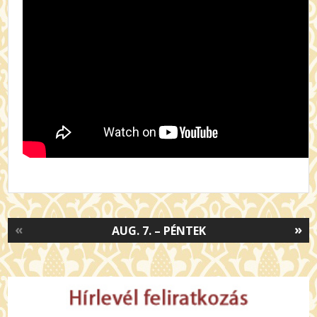
«
»
AUG. 7. – PÉNTEK