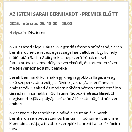
AZ ISTENI SARAH BERNHARDT - PREMIER ELŐTT
2025. március 25. 18:00 - 20:00
Helyszín:
Díszterem
A 20. század eleje, Párizs. A legendás francia színésznő, Sarah
Bernhardt hetvenéves, egészsége hanyatlóban. Egy komoly
műtét után Sacha Guitrynek, a népszerű írónak mesél
fiatalkorának szenvedélyes szerelméről, és történetei révén
megelevenednek a múlt emlékei.
Sarah Bernhardt korának egyik legnagyobb csillaga, a világ
első szupersztárja volt, „La Divine”, azaz „Az Isteni
”
néven
emlegették. Szabad és modern nőkénti bátran szembeszállt a
társadalmi normákkal. Guillaume Nicloux életrajzi filmjéből
megismerhetjük a pályája csúcsán álló sztár mögötti hús-vér
embert.
A visszaemlékezésekben a pályája csúcsán álló Sarah
Bernhard szerepét a számos francia filmből ismert Sandrine
Kiberlain alakítja, a további szereplők Laurent Lafitte és Amira
Casar.