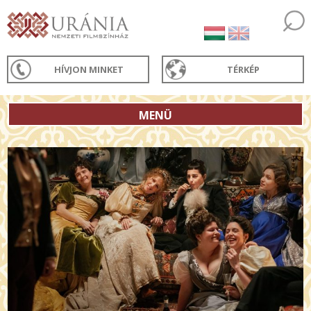
HÍVJON MINKET
TÉRKÉP
MENÜ