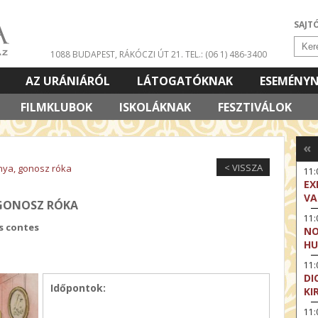
SAJT
1088 BUDAPEST, RÁKÓCZI ÚT 21.
TEL.: (06 1) 486-3400
AZ URÁNIÁRÓL
LÁTOGATÓKNAK
ESEMÉNY
FILMKLUBOK
ISKOLÁKNAK
FESZTIVÁLOK
«
< VISSZA
únya, gonosz róka
11
EX
VA
 GONOSZ RÓKA
11
s contes
NO
HU
11:
DI
Időpontok:
KI
11: