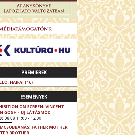
PREMIEREK
LLÓ, HAIFA! (16)
ESEMÉNYEK
HIBITION ON SCREEN: VINCENT
N GOGH - ÚJ LÁTÁSMÓD
6.08.08 11:00 - 12:30
LMCSOBBANÁS: FATHER MOTHER
STER BROTHER