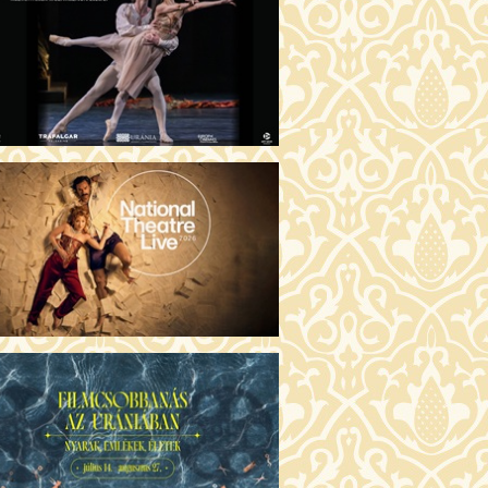
GENTIN TÖRTÉNETEK (16)
00 Fábri terem
JEGYVÁSÁRLÁS
 ÖRDÖG PRADÁT VISEL 2. (12)
:00 Csortos terem
JEGYVÁSÁRLÁS
ÁM ALMÁI (16)
00 Törőcsik Mari terem
JEGYVÁSÁRLÁS
GYAN TUDNÉK ÉLNI
LKÜLED? (12)
:00 Díszterem
JEGYVÁSÁRLÁS
ÜSSZEIA (16)