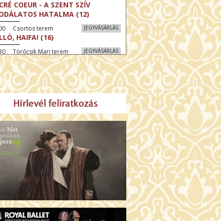
CRÉ COEUR - A SZENT SZÍV
ODÁLATOS HATALMA (12)
:00 Csortos terem
JEGYVÁSÁRLÁS
LLÓ, HAIFA! (16)
30 Törőcsik Mari terem
JEGYVÁSÁRLÁS
KEGYELEM (16)
:30 Díszterem
JEGYVÁSÁRLÁS
GYAR MENYEGZŐ (12)
30 Fábri terem
JEGYVÁSÁRLÁS
SSZI ÉSZAK (12)
:00 Csortos terem
JEGYVÁSÁRLÁS
HÁCS – VILÁGOK HARCA (12)
:30 Díszterem
JEGYVÁSÁRLÁS
ÜSSZEIA (16)
00 Törőcsik Mari terem
JEGYVÁSÁRLÁS
LÁLKOZÁS A BUDDHÁVAL (12)
00 Fábri terem
JEGYVÁSÁRLÁS
MO (12)
:00 Csortos terem
JEGYVÁSÁRLÁS