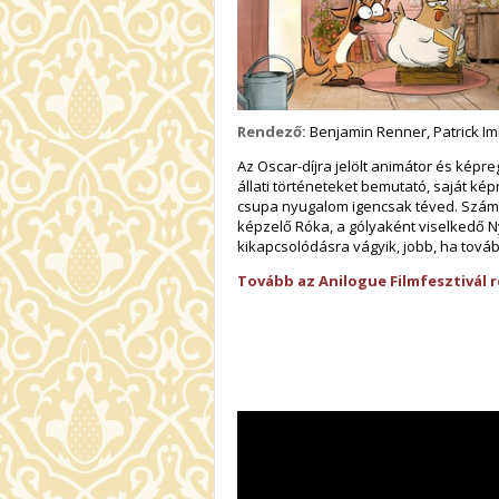
Rendező:
Benjamin Renner, Patrick Im
Az Oscar-díjra jelölt animátor és képr
állati történeteket bemutató, saját kép
csupa nyugalom igencsak téved. Számos 
képzelő Róka, a gólyaként viselkedő N
kikapcsolódásra vágyik, jobb, ha továb
Tovább az Anilogue Filmfesztivál 