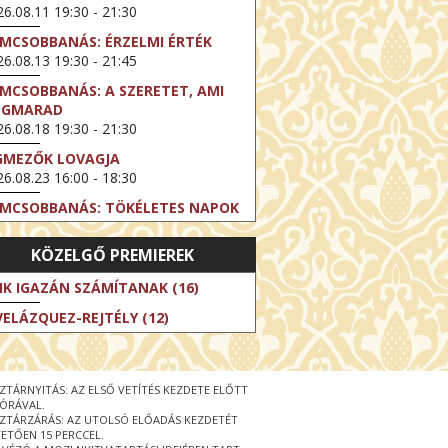
6.08.11 19:30 - 21:30
LMCSOBBANÁS: ÉRZELMI ÉRTÉK
6.08.13 19:30 - 21:45
LMCSOBBANÁS: A SZERETET, AMI
EGMARAD
6.08.18 19:30 - 21:30
GMEZŐK LOVAGJA
6.08.23 16:00 - 18:30
LMCSOBBANÁS: TÖKÉLETES NAPOK
6.08.25 19:30 - 21:45
KÖZELGŐ PREMIEREK
LMCSOBBANÁS: IFJÚSÁG
6.08.27 19:30 - 21:30
IK IGAZÁN SZÁMÍTANAK (16)
HIBITION ON SCREEN: VINCENT
VELÁZQUEZ-REJTÉLY (12)
N GOGH - ÚJ LÁTÁSMÓD
6.08.30 11:00 - 12:30
 LIVE / DAVID IRELAND: THE FIFTH
ZTÁRNYITÁS: AZ ELSŐ VETÍTÉS KEZDETE ELŐTT
EP
 ÓRÁVAL.
6.09.01 19:00 - 21:00
ZTÁRZÁRÁS: AZ UTOLSÓ ELŐADÁS KEZDETÉT
ETŐEN 15 PERCCEL.
RLIN ELESTE