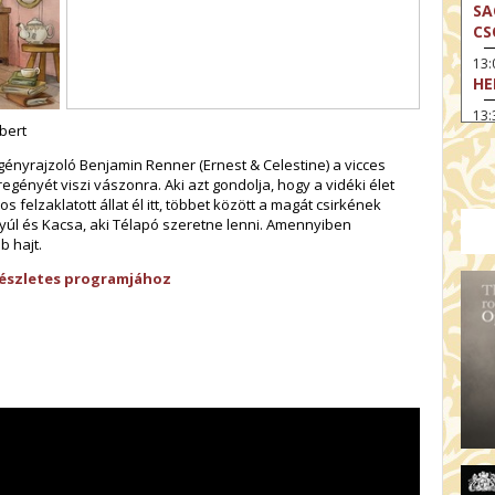
SA
CS
13
HE
13:
bert
A 
egényrajzoló Benjamin Renner (Ernest & Celestine) a vicces
13
regényét viszi vászonra. Aki azt gondolja, hogy a vidéki élet
MA
felzaklatott állat él itt, többet között a magát csirkének
14:
yúl és Kacsa, aki Télapó szeretne lenni. Amennyiben
ME
b hajt.
15
részletes programjához
MO
15
OD
16:
TA
17:
MO
17