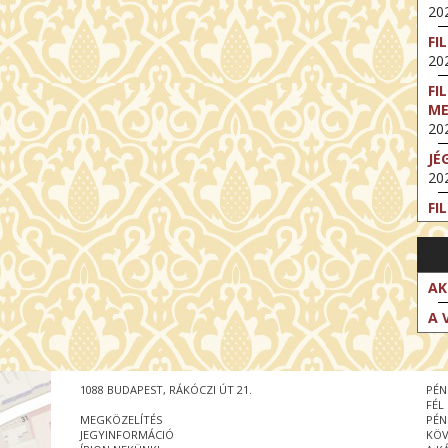
202
FI
202
FI
M
202
JÉ
202
FI
202
FI
202
AK
EX
A 
VA
202
NT
1088 BUDAPEST, RÁKÓCZI ÚT 21.
PÉN
ST
FÉL
202
MEGKÖZELÍTÉS
PÉN
JEGYINFORMÁCIÓ
KÖV
BE