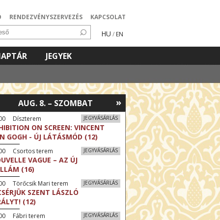
Ó
RENDEZVÉNYSZERVEZÉS
KAPCSOLAT
HU
/
EN
NAPTÁR
JEGYEK
»
AUG. 8. – SZOMBAT
:00 Díszterem
JEGYVÁSÁRLÁS
HIBITION ON SCREEN: VINCENT
N GOGH - ÚJ LÁTÁSMÓD (12)
:00 Csortos terem
JEGYVÁSÁRLÁS
UVELLE VAGUE – AZ ÚJ
LLÁM (16)
00 Törőcsik Mari terem
JEGYVÁSÁRLÁS
CSÉRJÜK SZENT LÁSZLÓ
RÁLYT! (12)
00 Fábri terem
JEGYVÁSÁRLÁS