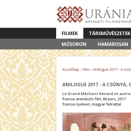
FILMEK
TÁRSMŰVÉSZETEK
MŰSORON
VETÍTETT KÉPES ELŐADÁSOK
HAMAROSAN
Kezdőlap
»
Film
»
Anilogue 2017 - A cs
ANILOGUE 2017 - A CSÚNYA,
Le Grand Méchant Renard et autre
francia animációs film, 80 perc, 2017
francia nyelven, magyar felirattal