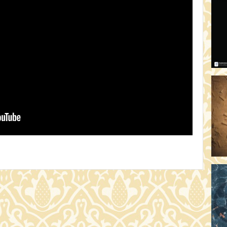
AR
19:
AZ
19
ÁD
19:
HO
NÉ
19
OD