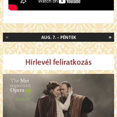
«
»
AUG. 7. – PÉNTEK