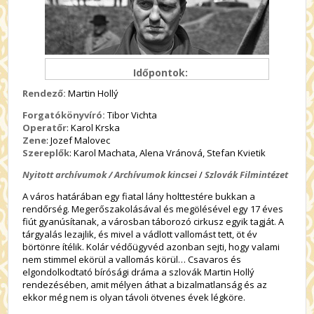
Időpontok:
Rendező:
Martin Hollý
Forgatókönyvíró:
Tibor Vichta
Operatőr
: Karol Krska
Zene
: Jozef Malovec
Szereplők
: Karol Machata, Alena Vránová, Stefan Kvietik
Nyitott archívumok / Archívumok kincsei
/
Szlovák Filmintézet
A város határában egy fiatal lány holttestére bukkan a
rendőrség. Megerőszakolásával és megölésével egy 17 éves
fiút gyanúsítanak, a városban táborozó cirkusz egyik tagját. A
tárgyalás lezajlik, és mivel a vádlott vallomást tett, öt év
börtönre ítélik. Kolár védőügyvéd azonban sejti, hogy valami
nem stimmel ekörül a vallomás körül… Csavaros és
elgondolkodtató bírósági dráma a szlovák Martin Hollý
rendezésében, amit mélyen áthat a bizalmatlanság és az
ekkor még nem is olyan távoli ötvenes évek légköre.