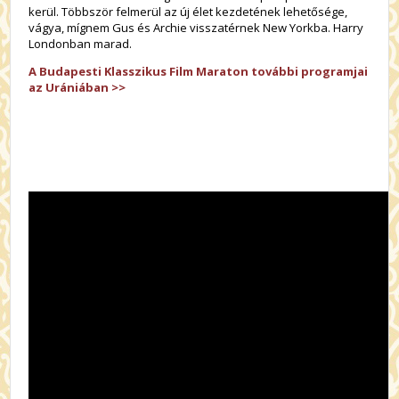
kerül. Többször felmerül az új élet kezdetének lehetősége,
vágya, mígnem Gus és Archie visszatérnek New Yorkba. Harry
Londonban marad.
A Budapesti Klasszikus Film Maraton további programjai
az Urániában >>