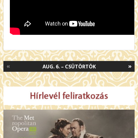
«
»
AUG. 6. – CSÜTÖRTÖK