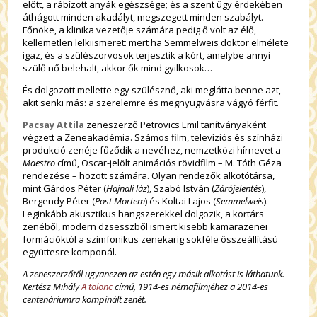
előtt, a rábízott anyák egészsége; és a szent ügy érdekében
áthágott minden akadályt, megszegett minden szabályt.
Főnöke, a klinika vezetője számára pedig ő volt az élő,
kellemetlen lelkiismeret: mert ha Semmelweis doktor elmélete
igaz, és a szülészorvosok terjesztik a kórt, amelybe annyi
szülő nő belehalt, akkor ők mind gyilkosok…
És dolgozott mellette egy szülésznő, aki meglátta benne azt,
akit senki más: a szerelemre és megnyugvásra vágyó férfit.
Pacsay Attila
zeneszerző Petrovics Emil tanítványaként
végzett a Zeneakadémia. Számos film, televíziós és színházi
produkció zenéje fűződik a nevéhez, nemzetközi hírnevet a
Maestro
című, Oscar-jelölt animációs rövidfilm – M. Tóth Géza
rendezése – hozott számára. Olyan rendezők alkotótársa,
mint Gárdos Péter (
Hajnali láz
), Szabó István (
Zárójelentés
),
Bergendy Péter (
Post Mortem
) és Koltai Lajos (
Semmelweis
).
Leginkább akusztikus hangszerekkel dolgozik, a kortárs
zenéből, modern dzsesszből ismert kisebb kamarazenei
formációktól a szimfonikus zenekarig sokféle összeállítású
együttesre komponál.
A zeneszerzőtől ugyanezen az estén egy másik alkotást is láthatunk.
Kertész Mihály
A tolonc
című, 1914-es némafilmjéhez a 2014-es
centenáriumra kompinált zenét.