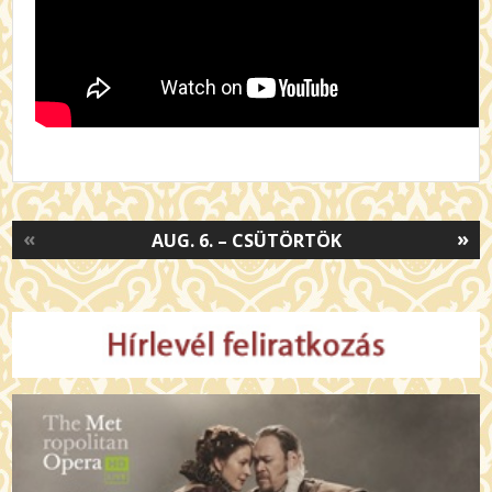
«
»
AUG. 6. – CSÜTÖRTÖK