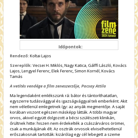
Időpontok:
Rendező:
Koltai Lajos
Szereplők:
Vecsei H. Miklós, Nagy Katica, Gálffi László, Kovács
Lajos, Lengyel Ferenc, Elek Ferenc, Simon Kornél, Kovács
Tamás
A vetítés vendége a film zeneszerzője, Pacsay Attila
Ma legendaként emlékszünk rá: bátor és tántoríthatatlan,
egyszerre tudásvággyal és igazságvággyal teli emberként. Akit
nem véletlenül emlegetnek így: az anyák megmentője. A saját
korában viszont egészen másképp látták. A többi magyar
orvos, akivel együtt dolgozott a bécsi szülészeti klinikán,
őrültnek hitte: hiszen nem érdekelték a császárváros örömei,
csak a munkájának élt. Az osztrák orvosok elviselhetetlenül
erőszakosnak tartották: kizárólag egy cél lebegett a szeme