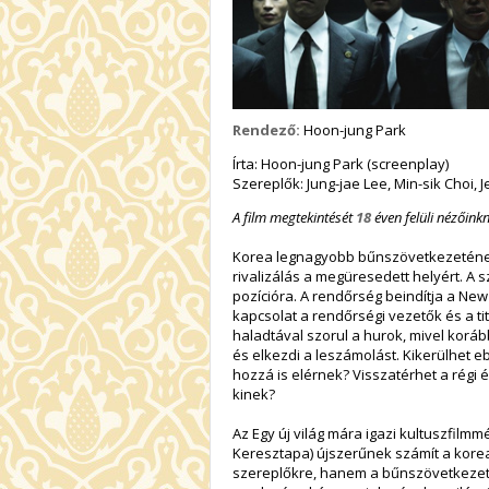
Rendező:
Hoon-jung Park
Írta: Hoon-jung Park (screenplay)
Szereplők: Jung-jae Lee, Min-sik Choi
A film megtekintését
18
éven felüli nézőinkn
Korea legnagyobb bűnszövetkezetének 
rivalizálás a megüresedett helyért. A 
pozícióra. A rendőrség beindítja a New
kapcsolat a rendőrségi vezetők és a tit
haladtával szorul a hurok, mivel koráb
és elkezdi a leszámolást. Kikerülhet eb
hozzá is elérnek? Visszatérhet a régi
kinek?
Az Egy új világ mára igazi kultuszfilm
Keresztapa) újszerűnek számít a korea
szereplőkre, hanem a bűnszövetkezet 