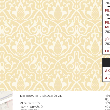
202
FI
202
FI
M
202
JÉ
202
FI
202
FI
202
AK
EX
A 
VA
202
NT
1088 BUDAPEST, RÁKÓCZI ÚT 21.
PÉN
ST
FÉL
202
MEGKÖZELÍTÉS
PÉN
JEGYINFORMÁCIÓ
KÖV
BE