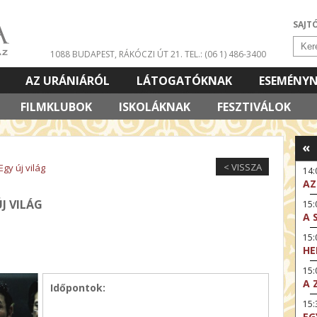
SAJT
1088 BUDAPEST, RÁKÓCZI ÚT 21.
TEL.: (06 1) 486-3400
AZ URÁNIÁRÓL
LÁTOGATÓKNAK
ESEMÉNY
FILMKLUBOK
ISKOLÁKNAK
FESZTIVÁLOK
«
< VISSZA
Egy új világ
14
AZ
ÚJ VILÁG
15:
A 
15
HE
15:
A 
Időpontok:
15
EG