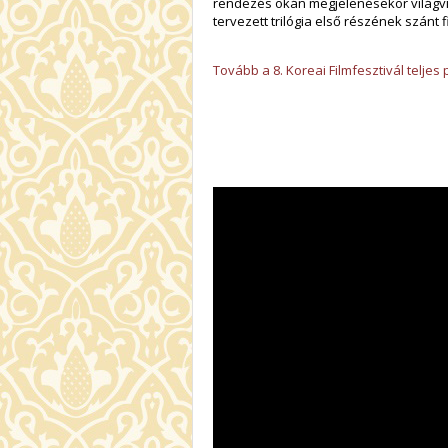
rendezés okán megjelenésekor világvi
tervezett trilógia első részének szánt 
Tovább a 8. Koreai Filmfesztivál telje