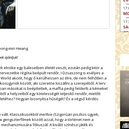
17
MO
17:
SA
CS
17:
SZ
, Jeong-min Hwang
17
ek ajánljuk!
MO
elnöke egy balesetben életét veszti, ezután pedig kitör a
19
OD
szervezetbe régóta beépült rendőr, I Dzsaszong is esélyes a
 World akciót, hogy ő kerülhessen az élre, de nem felhőtlen a
19
kosügynök között, aki szeretne kiszállni a szerepéből. A terv
ME
ban másokat is beépítettek, a maffia pedig felderíti a kémeket
ből a helyzetből egy kötelességét teljesítő rendőr, mielőtt
19:
 életéhez? Hogyan bizonyítsa hűségét? És a végső kérdés:
KE
20:
AZ
mé vált. Klasszikusokból merítve (Szigorúan piszkos ügyek,
i gengszterfilmek között azzal, hogy a történet nem a
mechanizmusára fókuszál. A kiváló színészi játék és