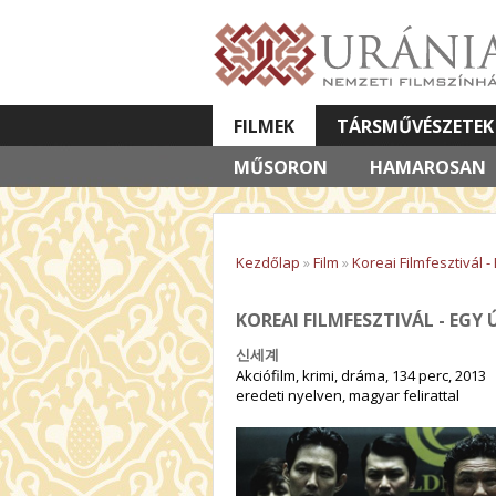
FILMEK
TÁRSMŰVÉSZETEK
MŰSORON
VETÍTETT KÉPES ELŐADÁSOK
HAMAROSAN
Kezdőlap
»
Film
»
Koreai Filmfesztivál - 
KOREAI FILMFESZTIVÁL - EGY 
신세계
Akciófilm, krimi, dráma, 134 perc, 2013
eredeti nyelven, magyar felirattal