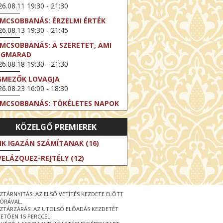
6.08.11 19:30 - 21:30
LMCSOBBANÁS: ÉRZELMI ÉRTÉK
6.08.13 19:30 - 21:45
LMCSOBBANÁS: A SZERETET, AMI
EGMARAD
6.08.18 19:30 - 21:30
GMEZŐK LOVAGJA
6.08.23 16:00 - 18:30
LMCSOBBANÁS: TÖKÉLETES NAPOK
6.08.25 19:30 - 21:45
KÖZELGŐ PREMIEREK
LMCSOBBANÁS: IFJÚSÁG
6.08.27 19:30 - 21:30
IK IGAZÁN SZÁMÍTANAK (16)
HIBITION ON SCREEN: VINCENT
VELÁZQUEZ-REJTÉLY (12)
N GOGH - ÚJ LÁTÁSMÓD
6.08.30 11:00 - 12:30
 LIVE / DAVID IRELAND: THE FIFTH
ZTÁRNYITÁS: AZ ELSŐ VETÍTÉS KEZDETE ELŐTT
EP
 ÓRÁVAL.
6.09.01 19:00 - 21:00
ZTÁRZÁRÁS: AZ UTOLSÓ ELŐADÁS KEZDETÉT
ETŐEN 15 PERCCEL.
RLIN ELESTE