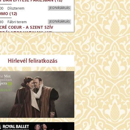
:00 Díszterem
JEGYVÁSÁRLÁS
MO (12)
30 Fábri terem
JEGYVÁSÁRLÁS
CRÉ COEUR - A SZENT SZÍV
ODÁLATOS HATALMA (12)
30 Törőcsik Mari terem
JEGYVÁSÁRLÁS
ERELMEM, MAROKKÓ (16)
:30 Csortos terem
JEGYVÁSÁRLÁS
HÁCS – VILÁGOK HARCA (12)
:00 Díszterem
JEGYVÁSÁRLÁS
ÜSSZEIA (16)
:30 Csortos terem
JEGYVÁSÁRLÁS
GHÍVÁS (16)
30 Fábri terem
JEGYVÁSÁRLÁS
SERŰ KARÁCSONY (16)
00 Törőcsik Mari terem
JEGYVÁSÁRLÁS
 IDEGEN (16)