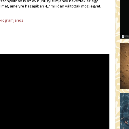
szonylatban is az év bűnügyi filmjének nevezték az egy
filmet, amelyre hazájában 4,7 millióan váltottak mozijegyet.
s programjához