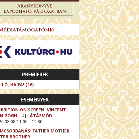
PREMIEREK
LLÓ, HAIFA! (16)
ESEMÉNYEK
HIBITION ON SCREEN: VINCENT
N GOGH - ÚJ LÁTÁSMÓD
6.08.08 11:00 - 12:30
LMCSOBBANÁS: FATHER MOTHER
STER BROTHER