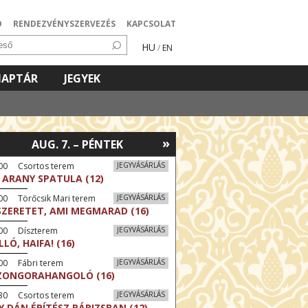
Ó
RENDEZVÉNYSZERVEZÉS
KAPCSOLAT
HU
/
EN
NAPTÁR
JEGYEK
»
AUG. 7. – PÉNTEK
:00 Csortos terem
JEGYVÁSÁRLÁS
 ARANY SPATULA (12)
00 Törőcsik Mari terem
JEGYVÁSÁRLÁS
SZERETET, AMI MEGMARAD (16)
:00 Díszterem
JEGYVÁSÁRLÁS
LLÓ, HAIFA! (16)
00 Fábri terem
JEGYVÁSÁRLÁS
ZONGORAHANGOLÓ (16)
:30 Csortos terem
JEGYVÁSÁRLÁS
Y DÁN ÉPÍTÉSZ PÁRIZSBAN (12)