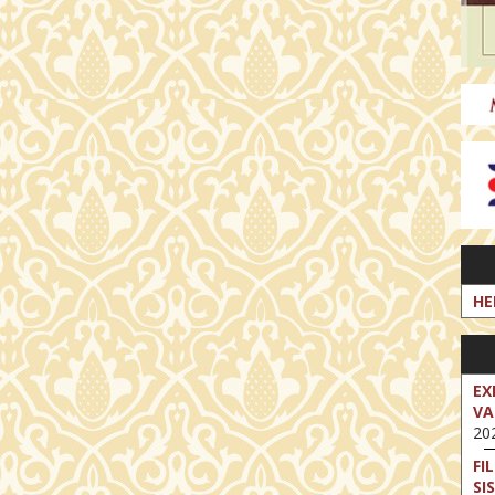
HE
EX
VA
202
FI
SI